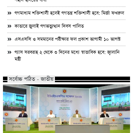
শহীদ হৃদয়ের বাবা
গণমাধ্যম শক্তিশালী হলেই গণতন্ত্র শক্তিশালী হবে: মির্জা ফখরুল
কাতারে জুলাই গণঅভ্যুত্থান দিবস পালিত
এসএসসি ও সমমানের পরীক্ষার ফল প্রকাশ আগামী ১০ আগস্ট
গ্যাস সরবরাহ ২ থেকে ৩ দিনের মধ্যে স্বাভাবিক হবে: জ্বালানি
মন্ত্রী
সর্বোচ্চ পঠিত - জাতীয়