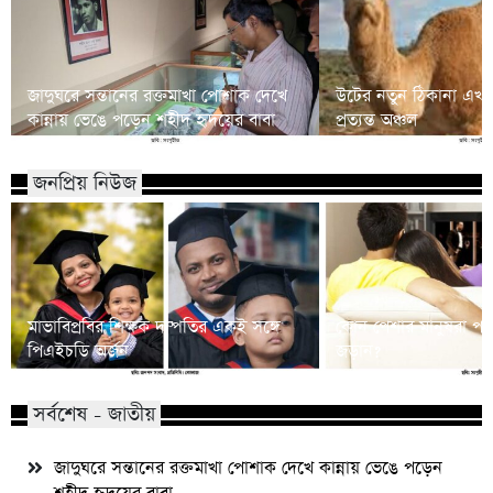
জাদুঘরে সন্তানের রক্তমাখা পোশাক দেখে
উটের নতুন ঠিকানা এখন অ
কান্নায় ভেঙে পড়েন শহীদ হৃদয়ের বাবা
প্রত্যন্ত অঞ্চল
জনপ্রিয় নিউজ
মাভাবিপ্রবির শিক্ষক দম্পতির একই সঙ্গে
কোন পেশার মানুষরা পর
পিএইচডি অর্জন
জড়ান?
সর্বশেষ - জাতীয়
জাদুঘরে সন্তানের রক্তমাখা পোশাক দেখে কান্নায় ভেঙে পড়েন