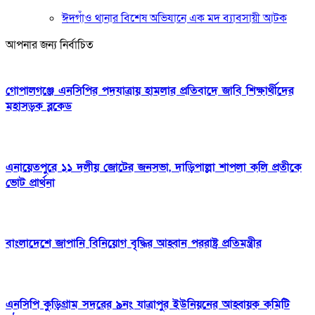
ঈদগাঁও থানার বিশেষ অভিযানে এক মদ ব্যাবসায়ী আটক
আপনার জন্য নির্বাচিত
গোপালগঞ্জে এনসিপির পদযাত্রায় হামলার প্রতিবাদে জাবি শিক্ষার্থীদের
মহাসড়ক ব্লকেড
এনায়েতপুরে ১১ দলীয় জোটের জনসভা, দাড়িপাল্লা শাপলা কলি প্রতীকে
ভোট প্রার্থনা
বাংলাদেশে জাপানি বিনিয়োগ বৃদ্ধির আহ্বান পররাষ্ট্র প্রতিমন্ত্রীর
এনসিপি কুড়িগ্রাম সদরের ৯নং যাত্রাপুর ইউনিয়নের আহ্বায়ক কমিটি