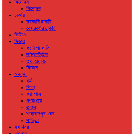
বিনোদন
বিনোদন
চাকরি
সরকারি চাকরি
বেসরকারি চাকরি
ভিডিও
ফিচার
ফটো গ্যালারি
লাইফস্টাইল
তথ্য প্রযুক্তি
বিজ্ঞান
অন্যান্য
ধর্ম
শিক্ষা
ক্যাম্পাস
গণমাধ্যম
প্রবাস
শাহজাদপুর খবর
সাহিত্য
সব খবর
Home