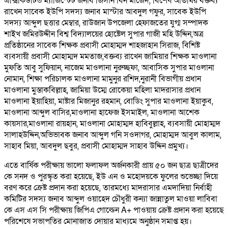
এক্সিকিউটিভ ম্যাজিস্টেট জনাব জিসান বিন মাজেদ, বিশেষ অতিথির বক্তব্য
রাখেন সাবেক ইউপি সদস্য জনাব মাস্টার আবদুল গফুর, সাবেক ইউপি
সদস্য আব্দুল ছত্তার মেম্বার, রাউজান উপজেলা হেফাজতের যুগ্ম সম্পাদক
শাইখ জমিরউদ্দীন বিশ্ব বিদ্যালয়ের হোষ্টেল সুপার গাজী মহি উদ্দিন,অত্র
প্রতিষ্ঠানের সাবেক শিক্ষক প্রবাসী মোহাম্মদ শাহজাহান সিরাজ, বিশিষ্ট
ব্যবসায়ী প্রবাসী মোহাম্মদ মমতাজ,বক্তব্য রাখেন জামিয়ার শিক্ষক মাওলানা
মুফতি আবু সুফিয়ান, নাজেম মাওলানা নুরুচ্ছফা, আবাসিক সুপার মাওলানা
নোমান, শিক্ষা পরিচালক মাওলানা মামুনুর রশিদ,নুরানী বিভাগীয় প্রধান
মাওলানা মুস্তাকবিল্লাহ, জামিয়া উম্মে রোকেয়া মহিলা মাদরাসার প্রধান
মাওলানা ইয়াহিয়া, মাষ্টার মিজানুর রহমান, বোডিং সুপার মাওলানা ইয়াকুব,
মাওলানা আব্দুল বাসির,মাওলানা হাফেজ ইসমাইল, মাওলানা আশেক
কায়সার,মাওলানা রায়হান, মাওলানা মোহাম্মদ হাবিবুল্লাহ, ব্যবসায়ী মোহাম্মদ
সালাহউদ্দিন,অভিভাবক জনাব আব্দুল গনি সওদাগর, মোহাম্মদ আবুল কালাম,
সাহাব মিয়া, আবদুল ছবুর, প্রবাসী মোহাম্মদ সাহাব উদ্দিন প্রমুখ্য।
এতে বার্ষিক পরীক্ষায় ভালো ফলাফল অর্জনকারী প্রায় ৫০ জন ছাত্র ছাত্রীদের
কে সনদ ও পুরস্কৃত করা হয়েছে, ইউ এন ও মহোদয়কে ফুলের শুভেচ্ছা দিয়ে
বরণ করে ক্রেষ্ট প্রদান করা হয়েছে, তারমধ্যে মাদরাসার এমদাদিয়া নির্বাহী
কমিটির সদস্য জনাব আব্দুল ওয়াহেদ চৌধুরী কন্যা জান্নাতুল মাওয়া লাবিবা
কে এস এস সি পরীক্ষায় জিপিএ গোল্ডেন A+ পাওয়ায় ক্রেষ্ট প্রদান করা হয়েছে
পরিশেষে সভাপতির মোনাজাত দোয়ার মাধ্যমে অনুষ্ঠান সমাপ্ত হয়।