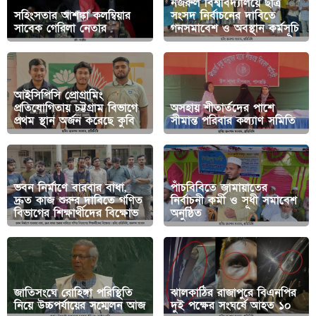
নজরুল বিশ্ববিদ্যালয়ে ছাত্র
সহিংসতার আশঙ্কা কলম্বিয়ার
সংসদ নির্বাচনের দাবিতে
সাবেক গেরিলা নেতার
গনসমাবেশ ও অবস্থান কর্মসূচি
‎আইসিপিসি প্রোগ্রামিং
প্রতিযোগিতায় চট্টগ্রাম বিভাগে
অসহায় শীতার্তদের পাশে
প্রথম স্থান অর্জন করেছে কুবি
সীমান্ত পরিবার কল্যাণ সমিতি
ভবন নির্মাণে বারবার বাধা,
পাঁচবিবিতে জামায়াতের
দ্রুত কাজ শুরুর দাবিতে গণিত
নির্বাচনী কর্মী ও সূধী সমাবেশ
বিভাগের শিক্ষার্থীদের বিক্ষোভ
অনুষ্ঠিত
জাতিসংঘে রোহিঙ্গা পরিস্থিতি
ঝালকাঠির রাজাপুরে বিএনপির
নিয়ে উচ্চপর্যায়ের সম্মেলন আজ
দুই পক্ষের সংঘর্ষে আহত ১০