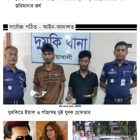
জরিমানার অর্থ
সর্বোচ্চ পঠিত - আইন-আদালত
দুমকিতে ইয়াবা ও গাঁজাসহ দুই যুবক গ্রেফতার