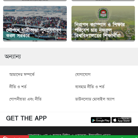
নিরাপদ ক্যাম্পাস ও শিক্ষার
নৌপথে যাত্রীভাড়া পুনঃনির্ধারণ
পরিবেশ চায় নজরুল
করল সরকার
বিশ্ববিদ্যালয়ের শিক্ষার্থীরা
অন্যান্য
আমাদের সম্পর্কে
যোগাযোগ
নীতি ও শর্ত
ব্যবহার নীতি ও শর্ত
গোপনীয়তা এবং নীতি
ডাউনলোড মোবাইল অ্যাপ
GET THE APP
সম্পাদকঃ এম এ জাফর লিটন ও প্রকাশক: ইয়াসমিন খাতুন