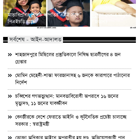
মাভাবিপ্রবির শিক্ষক দম্পতির একই সঙ্গে
কোন পেশার মানুষরা পর
পিএইচডি অর্জন
জড়ান?
সর্বশেষ - আইন-আদালত
শাহজাদপুরে মিছিলের প্রস্তুতিকালে নিষিদ্ধ ছাত্রলীগের ৪ জন
গ্রেপ্তার
মোমিন মেহেদী-শান্তা ফারজানাসহ ৬ জনকে কারাগারে পাঠানোর
নির্দেশ
চব্বিশের গণঅভ্যুত্থান: মানবতাবিরোধী অপরাধে ১৬ জনের
মৃত্যুদণ্ড, ১১ জনের যাবজ্জীবন
বেনজীরকে দেশে ফেরাতে আইনি ও কূটনৈতিক প্রচেষ্টা চালাচ্ছে
সরকার : স্বরাষ্ট্রমন্ত্রী
ভোক্তা অধিকার আইনে অপরাধীর হয় দণ্ড, অভিযোগকারী পান