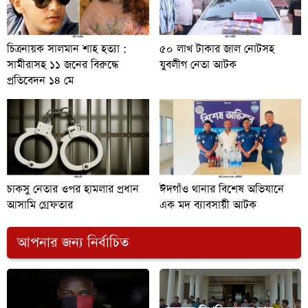
চিত্রনায়ক সালমান শাহ হত্যা :
৫০ লাখ টাকার জাল নোটসহ
সামীরাসহ ১১ জনের বিরুদ্ধে
যুবলীগ নেতা আটক
প্রতিবেদন ১৪ মে
চাকসু নেতার ওপর হামলার প্রধান
ঈদগাঁও থানার বিশেষ অভিযানে
আসামি গ্রেফতার
এক মদ ব্যাবসায়ী আটক
আপনার জন্য নির্বাচিত