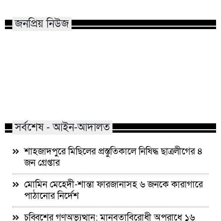
জনপ্রিয় নিউজ
মাভাবিপ্রবির শিক্ষক দম্পতির একই
কোন পেশার মানুষরা
সঙ্গে পিএইচডি অর্জন
জড়ান?
সর্বশেষ - আইন-আদালত
শাহজাদপুরে মিছিলের প্রস্তুতিকালে নিষিদ্ধ ছাত্রলীগের ৪
জন গ্রেপ্তার
মোমিন মেহেদী-শান্তা ফারজানাসহ ৬ জনকে কারাগারে
পাঠানোর নির্দেশ
চব্বিশের গণঅভ্যুত্থান: মানবতাবিরোধী অপরাধে ১৬