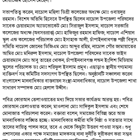
মোয়াজ্জেম হোসেন মেহেদী।
সভাপতিত্ব করেন, নাচোল মহিলা ডিগ্রী কলেজের অধ্যক্ষ মোঃ ওবায়দুর
রহমান। বিশেষ অতিথি হিসেবে উপস্থিত ছিলেন নাচোল উপজেলা পরিষদের
সাবেক চেয়ারম্যান অ্যাডভোকেট মোঃ সিরাজুল ইসলাম, নাচোল সরকারি
কলেজের অধ্যক্ষ (অবসরপ্রাপ্ত) মোঃ হাফিজুর রহমান হাফিজ, নাচোল এশিয়ান
স্কুল এন্ড কলেজের পরিচালক মোঃ ইসাহাক আলী, চাঁপাইনবাবগঞ্জ পল্লী বিদ্যুৎ
সমিতি নাচোল জোনের ডিজিএম মোঃ আব্দুর রহিম, নাচোল পৌর জামায়াতের
আমির মোঃ মনিরুল ইসলাম, নাচোল উপজেলা পরিষদের সাবেক ভাইস
চেয়ারম্যান মোঃ আবু তাহের খোকন, চাঁপাইনবাবগঞ্জ লন্ডন ইংলিশ মিডিয়াম
স্কুলের পরিচালক ডঃ মোঃ শরিফুল ইসলাম প্রমূখ। এছাড়াও স্থানীয় গণ্যমান্য
ব্যক্তিবর্গ সহ কমিটির সদস্যগণ উপস্থিত ছিলেন। অনুষ্ঠানটি সঞ্চালনা করেন
বাংলাদেশ মানবাধিকার বাস্তবায়ন সংস্থা-মানবাধিকার, নাচোল উপজেলা শাখা
সাধারণ সম্পাদক মোঃ হেলাল উদ্দীন।
পবিত্র কোরআন তেলাওয়াতের মধ্য দিয়ে সভার কার্যক্রম আরম্ভ হয়। পবিত্র
কোরআন তেলাওয়াত করেন, মাওলানা মোঃ সাদিকুল ইসলাম এবং শেষে
মোনাজাত পরিচালনা করেন। বক্তারা বলেন, সমাজের বিভিন্ন স্তরে আজ
মানবাধিকার লঙ্ঘিত হচ্ছে। মানবাধিকার কর্মীরা যদি নিষ্ঠা ও সততার সাথে
তাদের দায়িত্ব পালন করে, তবে এ থেকে কিছুটা উত্তরণ পাওয়া সম্ভব। শুধু
প্রশাসনের একার পক্ষে সমাজের মাদকসহ নানা দুর্নীতি দূরীকরণ করা সম্ভব