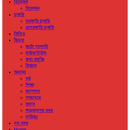
বিনোদন
বিনোদন
চাকরি
সরকারি চাকরি
বেসরকারি চাকরি
ভিডিও
ফিচার
ফটো গ্যালারি
লাইফস্টাইল
তথ্য প্রযুক্তি
বিজ্ঞান
অন্যান্য
ধর্ম
শিক্ষা
ক্যাম্পাস
গণমাধ্যম
প্রবাস
শাহজাদপুর খবর
সাহিত্য
সব খবর
Home