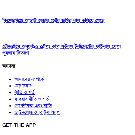
কিশোরগঞ্জে আড়াই হাজার হেক্টর জমির ধান তলিয়ে গেছে
চৌদ্দগ্রামে অনূর্ধ্ব১০ রৌপ্য কাপ ফুটবল টুর্নামেন্টের ফাইনাল খেলা
পুরস্কার বিতরণ
অন্যান্য
আমাদের সম্পর্কে
যোগাযোগ
নীতি ও শর্ত
ব্যবহার নীতি ও শর্ত
গোপনীয়তা এবং নীতি
ডাউনলোড মোবাইল অ্যাপ
GET THE APP