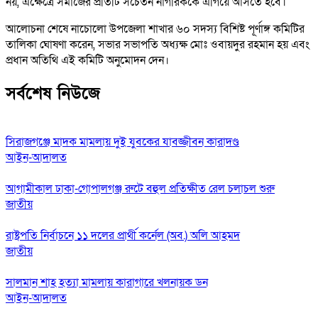
নয়, এক্ষেত্রে সমাজের প্রতিটি সচেতন নাগরিককে এগিয়ে আসতে হবে।
আলোচনা শেষে নাচোলো উপজেলা শাখার ৬০ সদস্য বিশিষ্ট পূর্ণাঙ্গ কমিটির
তালিকা ঘোষণা করেন, সভার সভাপতি অধ্যক্ষ মোঃ ওবায়দুর রহমান হয় এবং
প্রধান অতিথি এই কমিটি অনুমোদন দেন।
সর্বশেষ নিউজে
সিরাজগঞ্জে মাদক মামলায় দুই যুবকের যাবজ্জীবন কারাদণ্ড
আইন-আদালত
আগামীকাল ঢাকা-গোপালগঞ্জ রুটে বহুল প্রতিক্ষীত রেল চলাচল শুরু
জাতীয়
রাষ্ট্রপতি নির্বাচনে ১১ দলের প্রার্থী কর্নেল (অব.) অলি আহমদ
জাতীয়
সালমান শাহ হত্যা মামলায় কারাগারে খলনায়ক ডন
আইন-আদালত