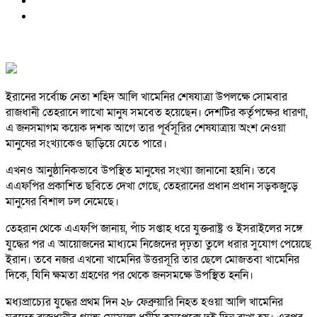
ইরানের সর্বোচ্চ নেতা শহিদ আলি খামেনির শেষযাত্রা উপলক্ষে সোমবার
রাজধানী তেহরানে লাখো মানুষ সমবেত হয়েছেন। দেশটির কর্তৃপক্ষের ধারণা,
এ জনসমাগম কয়েক দশক আগে তার পূর্বসূরির শেষযাত্রায় অংশ নেওয়া
মানুষের সংখ্যাকেও ছাড়িয়ে যেতে পারে।
এখনও আনুষ্ঠানিকভাবে উপস্থিত মানুষের সংখ্যা জানানো হয়নি। তবে
এএফপির প্রকাশিত ছবিতে দেখা গেছে, তেহরানের প্রধান প্রধান সড়কজুড়ে
মানুষের বিশাল ঢল নেমেছে।
তেহরান থেকে এএফপি জানায়, পাঁচ সপ্তাহ ধরে যুক্তরাষ্ট্র ও ইসরাইলের সঙ্গে
যুদ্ধের পর এ আয়োজনের মাধ্যমে নিজেদের দৃঢ়তা তুলে ধরার সুযোগ পেয়েছে
ইরান। তবে নজর এখনো খামেনির উত্তরসূরি তার ছেলে মোজতবা খামেনির
দিকে, যিনি ক্ষমতা গ্রহণের পর থেকে জনসমক্ষে উপস্থিত হননি।
মধ্যপ্রাচ্যের যুদ্ধের প্রথম দিন ২৮ ফেব্রুয়ারি নিহত হওয়া আলি খামেনির