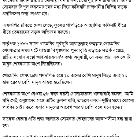
মরদেহ রাজধানীর গ্র্যান্ড মোসাল্লা ধর্মীয় কমপ্লেক্সে দুই দিন রাখা হয়। এরপর
সোমবার বিপুল জনসমাগমের মধ্য দিয়ে কফিনটি রাজধানীর বিভিন্ন সড়ক
প্রদক্ষিণের জন্য নেওয়া হয়।
এএফপির ছবিতে দেখা গেছে, ফুলের পাপড়িতে আচ্ছাদিত কফিনটি ধীরে
ধীরে তেহরানের সড়ক অতিক্রম করছে।
কর্তৃপক্ষ ১৯৮৯ সালে খামেনির পূর্বসূরি আয়াতুল্লাহ রুহুল্লাহ খোমেনির
শেষযাত্রার সময় ঘটে যাওয়া বিশৃঙ্খলার পুনরাবৃত্তি এড়াতে সতর্ক রয়েছে।
রাষ্ট্রীয় সংবাদ সংস্থা আইআরএনএ’র তথ্য অনুযায়ী, সে সময় প্রায় এক কোটি
মানুষ শেষযাত্রায় অংশ নিয়েছিলেন।
খোমেনির শেষযাত্রায় পদদলিত হয়ে ১০ জনের বেশি মানুষ নিহত এবং ১০
হাজারেরও বেশি মানুষ আহত হয়েছিলেন।
শেষযাত্রায় অংশ নেওয়া ৫৮ বছর বয়সী গোলামরেজা খানবাবাই বলেন, ‘আমি
যদি সেই অনুষ্ঠানের সঙ্গে এটির তুলনা করি, তাহলে বলব—দুটির মধ্যে কোনো
পার্থক্য নেই। তবে এবার মানুষের আবেগ আরও বেশি বলে মনে হচ্ছে।’
সাবেক নেতার প্রতি শ্রদ্ধা জানাতে সোমবার তেহরানের আকাশসীমা বন্ধ রাখা
হয়।