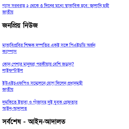
গ্যাস সরবরাহ ২ থেকে ৩ দিনের মধ্যে স্বাভাবিক হবে: জ্বালানি মন্ত্রী
জাতীয়
জনপ্রিয় নিউজ
মাভাবিপ্রবির শিক্ষক দম্পতির একই সঙ্গে পিএইচডি অর্জন
ক্যাম্পাস
কোন পেশার মানুষরা পরকীয়ায় বেশি জড়ান?
লাইফস্টাইল
ইউএইচএফপিও সম্মেলনে যোগ দিলেন প্রধানমন্ত্রী
জাতীয়
দুমকিতে ইয়াবা ও গাঁজাসহ দুই যুবক গ্রেফতার
আইন-আদালত
সর্বশেষ - আইন-আদালত