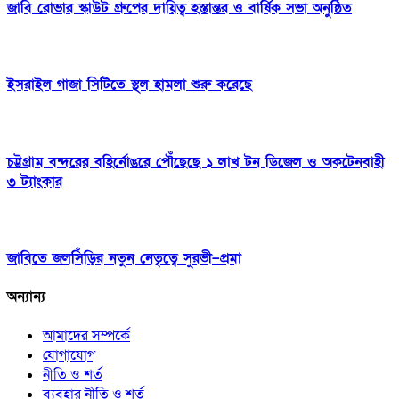
জাবি রোভার স্কাউট গ্রুপের দায়িত্ব হস্তান্তর ও বার্ষিক সভা অনুষ্ঠিত
ইসরাইল গাজা সিটিতে স্থল হামলা শুরু করেছে
চট্টগ্রাম বন্দরের বহির্নোঙরে পৌঁছেছে ১ লাখ টন ডিজেল ও অকটেনবাহী
৩ ট্যাংকার
জাবিতে জলসিঁড়ির নতুন নেতৃত্বে সুরভী–প্রমা
অন্যান্য
আমাদের সম্পর্কে
যোগাযোগ
নীতি ও শর্ত
ব্যবহার নীতি ও শর্ত