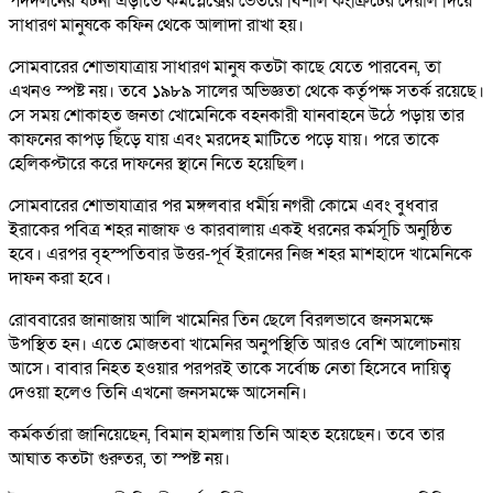
পদদলনের ঘটনা এড়াতে কমপ্লেক্সের ভেতরে বিশাল কংক্রিটের দেয়াল দিয়ে
সাধারণ মানুষকে কফিন থেকে আলাদা রাখা হয়।
সোমবারের শোভাযাত্রায় সাধারণ মানুষ কতটা কাছে যেতে পারবেন, তা
এখনও স্পষ্ট নয়। তবে ১৯৮৯ সালের অভিজ্ঞতা থেকে কর্তৃপক্ষ সতর্ক রয়েছে।
সে সময় শোকাহত জনতা খোমেনিকে বহনকারী যানবাহনে উঠে পড়ায় তার
কাফনের কাপড় ছিঁড়ে যায় এবং মরদেহ মাটিতে পড়ে যায়। পরে তাকে
হেলিকপ্টারে করে দাফনের স্থানে নিতে হয়েছিল।
সোমবারের শোভাযাত্রার পর মঙ্গলবার ধর্মীয় নগরী কোমে এবং বুধবার
ইরাকের পবিত্র শহর নাজাফ ও কারবালায় একই ধরনের কর্মসূচি অনুষ্ঠিত
হবে। এরপর বৃহস্পতিবার উত্তর-পূর্ব ইরানের নিজ শহর মাশহাদে খামেনিকে
দাফন করা হবে।
রোববারের জানাজায় আলি খামেনির তিন ছেলে বিরলভাবে জনসমক্ষে
উপস্থিত হন। এতে মোজতবা খামেনির অনুপস্থিতি আরও বেশি আলোচনায়
আসে। বাবার নিহত হওয়ার পরপরই তাকে সর্বোচ্চ নেতা হিসেবে দায়িত্ব
দেওয়া হলেও তিনি এখনো জনসমক্ষে আসেননি।
কর্মকর্তারা জানিয়েছেন, বিমান হামলায় তিনি আহত হয়েছেন। তবে তার
আঘাত কতটা গুরুতর, তা স্পষ্ট নয়।