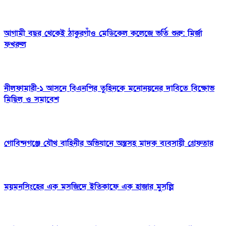
আগামী বছর থেকেই ঠাকুরগাঁও মেডিকেল কলেজে ভর্তি শুরু: মির্জা
ফখরুল
নীলফামারী-১ আসনে বিএনপির তুহিনকে মনোনয়নের দাবিতে বিক্ষোভ
মিছিল ও সমাবেশ
গোবিন্দগঞ্জে যৌথ বাহিনীর অভিযানে অস্ত্রসহ মাদক ব্যবসায়ী গ্রেফতার
ময়মনসিংহের এক মসজিদে ইতিকাফে এক হাজার মুসল্লি