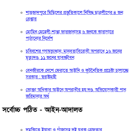
শাহজাদপুরে মিছিলের প্রস্তুতিকালে নিষিদ্ধ ছাত্রলীগের ৪ জন
গ্রেপ্তার
মোমিন মেহেদী-শান্তা ফারজানাসহ ৬ জনকে কারাগারে
পাঠানোর নির্দেশ
চব্বিশের গণঅভ্যুত্থান: মানবতাবিরোধী অপরাধে ১৬ জনের
মৃত্যুদণ্ড, ১১ জনের যাবজ্জীবন
বেনজীরকে দেশে ফেরাতে আইনি ও কূটনৈতিক প্রচেষ্টা চালাচ্ছে
সরকার : স্বরাষ্ট্রমন্ত্রী
ভোক্তা অধিকার আইনে অপরাধীর হয় দণ্ড, অভিযোগকারী পান
জরিমানার অর্থ
সর্বোচ্চ পঠিত - আইন-আদালত
দুমকিতে ইয়াবা ও গাঁজাসহ দুই যুবক গ্রেফতার