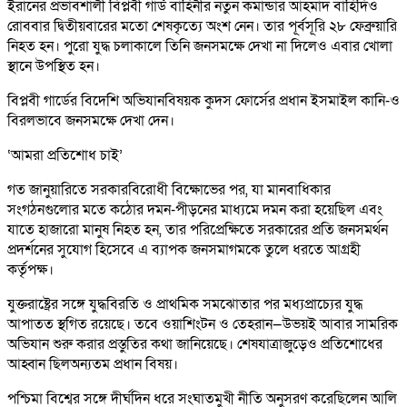
ইরানের প্রভাবশালী বিপ্লবী গার্ড বাহিনীর নতুন কমান্ডার আহমাদ বাহিদিও
রোববার দ্বিতীয়বারের মতো শেষকৃত্যে অংশ নেন। তার পূর্বসূরি ২৮ ফেব্রুয়ারি
নিহত হন। পুরো যুদ্ধ চলাকালে তিনি জনসমক্ষে দেখা না দিলেও এবার খোলা
স্থানে উপস্থিত হন।
বিপ্লবী গার্ডের বিদেশি অভিযানবিষয়ক কুদস ফোর্সের প্রধান ইসমাইল কানি-ও
বিরলভাবে জনসমক্ষে দেখা দেন।
‘আমরা প্রতিশোধ চাই’
গত জানুয়ারিতে সরকারবিরোধী বিক্ষোভের পর, যা মানবাধিকার
সংগঠনগুলোর মতে কঠোর দমন-পীড়নের মাধ্যমে দমন করা হয়েছিল এবং
যাতে হাজারো মানুষ নিহত হন, তার পরিপ্রেক্ষিতে সরকারের প্রতি জনসমর্থন
প্রদর্শনের সুযোগ হিসেবে এ ব্যাপক জনসমাগমকে তুলে ধরতে আগ্রহী
কর্তৃপক্ষ।
যুক্তরাষ্ট্রের সঙ্গে যুদ্ধবিরতি ও প্রাথমিক সমঝোতার পর মধ্যপ্রাচ্যের যুদ্ধ
আপাতত স্থগিত রয়েছে। তবে ওয়াশিংটন ও তেহরান—উভয়ই আবার সামরিক
অভিযান শুরু করার প্রস্তুতির কথা জানিয়েছে। শেষযাত্রাজুড়েও প্রতিশোধের
আহ্বান ছিলঅন্যতম প্রধান বিষয়।
পশ্চিমা বিশ্বের সঙ্গে দীর্ঘদিন ধরে সংঘাতমুখী নীতি অনুসরণ করেছিলেন আলি