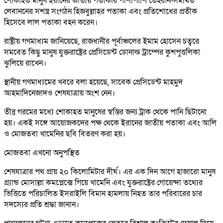
শোকাহত মানুষ ইরানের জাতীয় পতাকার পাশাপাশি তেহরান-সমর্থিত
লেবাননের সশস্ত্র সংগঠন হিজবুল্লাহর পতাকা এবং প্রতিশোধের প্রতীক
হিসেবে লাল পতাকা বহন করেন।
রাষ্ট্রীয় গণমাধ্যম জানিয়েছে, রাজধানীর পূর্বাঞ্চলের ইমাম হোসেন চত্বরে
সমবেত কিছু মানুষ যুক্তরাষ্ট্রের প্রেসিডেন্ট ডোনাল্ড ট্রাম্পের কুশপুত্তলিকা
ঝুলিয়ে রাখেন।
স্থানীয় গণমাধ্যমের খবরে বলা হয়েছে, সাবেক প্রেসিডেন্ট মাহমুদ
আহমাদিনেজাদও শেষযাত্রায় অংশ নেন।
তীব্র গরমের মধ্যে শোকাহত মানুষের স্বস্তির জন্য ট্রাক থেকে পানি ছিটানো
হয়। একই সঙ্গে আয়োজকদের পক্ষ থেকে ইরানের জাতীয় পতাকা এবং আলি
ও মোজতবা খামেনির ছবি বিতরণ করা হয়।
মোজতবা এখনো অনুপস্থিত
শেষযাত্রার পথ প্রায় ২০ কিলোমিটার দীর্ঘ। এর এক দিন আগে হাজারো মানুষ
গ্র্যান্ড মোসাল্লা কমপ্লেক্সে গিয়ে খামেনি এবং যুক্তরাষ্ট্রের গোয়েন্দা তথ্যের
ভিত্তিতে পরিচালিত ইসরাইলি বিমান হামলায় নিহত তার পরিবারের চার
সদস্যের প্রতি শ্রদ্ধা জানান।