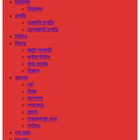
বিনোদন
বিনোদন
চাকরি
সরকারি চাকরি
বেসরকারি চাকরি
ভিডিও
ফিচার
ফটো গ্যালারি
লাইফস্টাইল
তথ্য প্রযুক্তি
বিজ্ঞান
অন্যান্য
ধর্ম
শিক্ষা
ক্যাম্পাস
গণমাধ্যম
প্রবাস
শাহজাদপুর খবর
সাহিত্য
সব খবর
Home