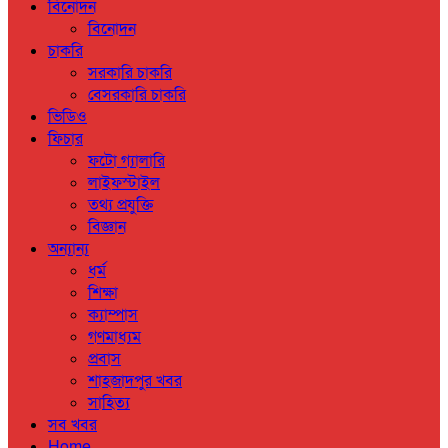
বিনোদন
বিনোদন
চাকরি
সরকারি চাকরি
বেসরকারি চাকরি
ভিডিও
ফিচার
ফটো গ্যালারি
লাইফস্টাইল
তথ্য প্রযুক্তি
বিজ্ঞান
অন্যান্য
ধর্ম
শিক্ষা
ক্যাম্পাস
গণমাধ্যম
প্রবাস
শাহজাদপুর খবর
সাহিত্য
সব খবর
Home