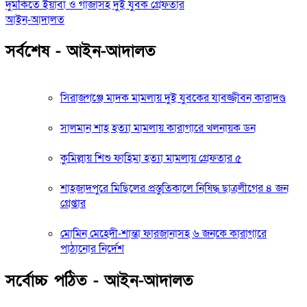
দুমকিতে ইয়াবা ও গাঁজাসহ দুই যুবক গ্রেফতার
আইন-আদালত
সর্বশেষ - আইন-আদালত
সিরাজগঞ্জে মাদক মামলায় দুই যুবকের যাবজ্জীবন কারাদণ্ড
সালমান শাহ হত্যা মামলায় কারাগারে খলনায়ক ডন
কুমিল্লায় শিশু ফাহিমা হত্যা মামলায় গ্রেফতার ৫
শাহজাদপুরে মিছিলের প্রস্তুতিকালে নিষিদ্ধ ছাত্রলীগের ৪ জন
গ্রেপ্তার
মোমিন মেহেদী-শান্তা ফারজানাসহ ৬ জনকে কারাগারে
পাঠানোর নির্দেশ
সর্বোচ্চ পঠিত - আইন-আদালত