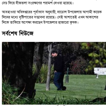
সেচ দিয়ে বীজতলা সংরক্ষণের পরামর্শ দেওয়া হয়েছে।
আবহাওয়া অধিদপ্তরের পূর্বাভাস অনুযায়ী, নাচোল উপজেলায় আগামী কয়েক
দিনের মধ্যে বৃষ্টিপাতের সম্ভাবনা রয়েছে। সেই আশাতেই এখন আকাশের
দিকে তাকিয়ে অপেক্ষা করছেন উপজেলার হাজারো কৃষক।
সর্বশেষ নিউজে