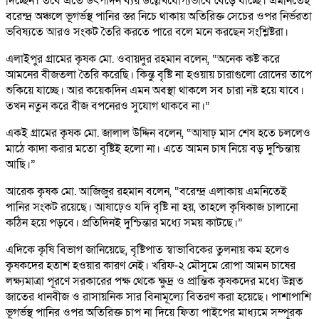
দিচ্ছেন। তবে এতে উৎপাদন ব্যয় উল্লেখযোগ্যভাবে বেড়ে যাচ্ছে। এমনিতেই
বরেন্দ্র অঞ্চলে ভূগর্ভস্থ পানির স্তর নিচে থাকায় অতিরিক্ত সেচের ওপর নির্ভরতা
ভবিষ্যতে আরও সংকট তৈরি করতে পারে বলে মনে করছেন সংশ্লিষ্টরা।
এলাইপুর গ্রামের কৃষক মো. ওবায়দুর রহমান বলেন, “অনেক কষ্ট করে
আমনের বীজতলা তৈরি করেছি। কিন্তু বৃষ্টি না হওয়ায় চারাগুলো রোদের তাপে
শুকিয়ে যাচ্ছে। আর কয়েকদিন এমন অবস্থা থাকলে সব চারা নষ্ট হয়ে যাবে।
তখন নতুন করে বীজ বপনেরও সুযোগ থাকবে না।”
একই গ্রামের কৃষক মো. জালাল উদ্দিন বলেন, “আষাঢ় মাস শেষ হতে চললেও
মাঠে কাদা করার মতো বৃষ্টিই হলো না। এতে আমন চাষ নিয়ে বড় দুশ্চিন্তায়
আছি।”
আরেক কৃষক মো. আজিজুর রহমান বলেন, “বরেন্দ্র এলাকায় এমনিতেই
পানির সংকট রয়েছে। আষাঢ়েও যদি বৃষ্টি না হয়, তাহলে কৃষিকাজ চালানো
কঠিন হয়ে পড়বে। প্রতিদিনই দুশ্চিন্তার মধ্যে সময় কাটছে।”
এদিকে কৃষি বিভাগ জানিয়েছে, বৃষ্টিপাত স্বাভাবিকের তুলনায় কম হলেও
কৃষকদের হতাশ হওয়ার কারণ নেই। খরিফ-২ মৌসুমে রোপা আমন চাষের
লক্ষ্যমাত্রা পূরণে সরকারের পক্ষ থেকে ক্ষুদ্র ও প্রান্তিক কৃষকদের মধ্যে উন্নত
জাতের ধানবীজ ও রাসায়নিক সার বিনামূল্যে বিতরণ করা হয়েছে। পাশাপাশি
ভূগর্ভস্থ পানির ওপর অতিরিক্ত চাপ না দিয়ে ফিতা পাইপের মাধ্যমে সম্পূরক