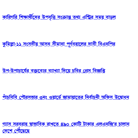
কারিগরি শিক্ষার্থীদের উপবৃত্তি সংক্রান্ত তথ্য এন্ট্রির সময় বাড়ল
কুমিল্লা-১১ সংসদীয় আসন সীমানা পূর্ণবহালের দাবী বিএনপির
উপ-উপাচার্যের বক্তব্যের ব্যাখ্যা দিয়ে চবির প্রেস বিজ্ঞপ্তি
পাঁচবিবি পৌরসভার ৩নং ওয়ার্ডে জামায়াতের নির্বাচনী অফিস উদ্বোধন
গ্যাস সরবরাহ স্বাভাবিক রাখতে ৪৯০ কোটি টাকার এলএনজি’র চালান
দেশে পৌঁছেছে