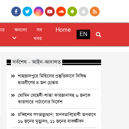
চার
অন্যান্য
সব
Home
EN
খবর
সর্বশেষ - আইন-আদালত
শাহজাদপুরে মিছিলের প্রস্তুতিকালে নিষিদ্ধ
ছাত্রলীগের ৪ জন গ্রেপ্তার
মোমিন মেহেদী-শান্তা ফারজানাসহ ৬ জনকে
কারাগারে পাঠানোর নির্দেশ
চব্বিশের গণঅভ্যুত্থান: মানবতাবিরোধী অপরাধে
১৬ জনের মৃত্যুদণ্ড, ১১ জনের যাবজ্জীবন