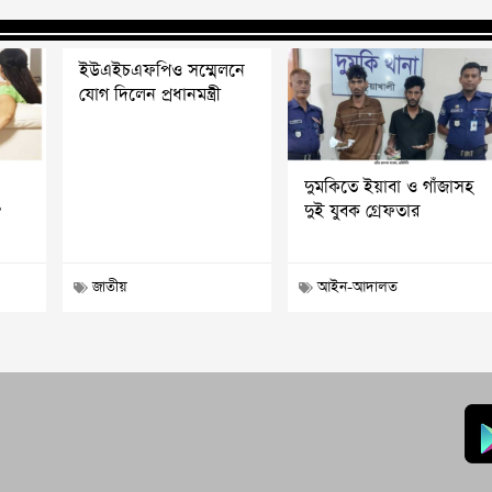
ইউএইচএফপিও সম্মেলনে
যোগ দিলেন প্রধানমন্ত্রী
দুমকিতে ইয়াবা ও গাঁজাসহ
?
দুই যুবক গ্রেফতার
জাতীয়
আইন-আদালত