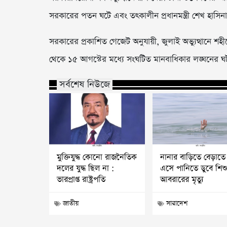
সরকারের পতন ঘটে এবং তৎকালীন প্রধানমন্ত্রী শেখ হাসিন
সরকারের প্রকাশিত গেজেট অনুযায়ী, জুলাই অভ্যুত্থানে শ
থেকে ১৫ আগস্টের মধ্যে সংঘটিত মানবাধিকার লঙ্ঘনের 
সর্বশেষ নিউজে
মুক্তিযুদ্ধ কোনো রাজনৈতিক
নানার বাড়িতে বেড়াতে
দলের যুদ্ধ ছিল না :
এসে পানিতে ডুবে শিশ
ভারপ্রাপ্ত রাষ্ট্রপতি
আবরারের মৃত্যু
জাতীয়
সারাদেশ