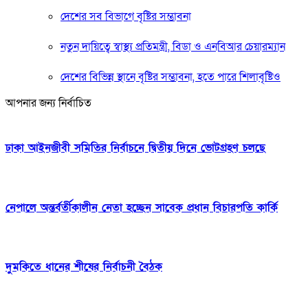
দেশের সব বিভাগে বৃষ্টির সম্ভাবনা
নতুন দায়িত্বে স্বাস্থ্য প্রতিমন্ত্রী, বিডা ও এনবিআর চেয়ারম্যান
দেশের বিভিন্ন স্থানে বৃষ্টির সম্ভাবনা, হতে পারে শিলাবৃষ্টিও
আপনার জন্য নির্বাচিত
ঢাকা আইনজীবী সমিতির নির্বাচনে দ্বিতীয় দিনে ভোটগ্রহণ চলছে
নেপালে অন্তর্বর্তীকালীন নেতা হচ্ছেন সাবেক প্রধান বিচারপতি কার্কি
দুমকিতে ধানের শীষের নির্বাচনী বৈঠক