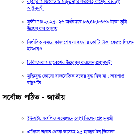
বাজার সিন্ডিকেট ও মজুতদারি করলেই কঠোর ব্যবস্থা:
আইনমন্ত্রী
মুন্সীগঞ্জে ২০২৫- ২৬ অর্থবছরে ৮৩,৪৮,৮৩৬৯ টাকা ভূমি
উন্নয়ন কর আদায়
নির্ধারিত সময়ে কাজ শেষ না হওয়ায় কোটি টাকা ফেরত দিলেন
ইউএনও
চিকিৎসক সমাবেশের উদ্বোধন করলেন প্রধানমন্ত্রী
মুক্তিযুদ্ধ কোনো রাজনৈতিক দলের যুদ্ধ ছিল না : ভারপ্রাপ্ত
রাষ্ট্রপতি
সর্বোচ্চ পঠিত - জাতীয়
ইউএইচএফপিও সম্মেলনে যোগ দিলেন প্রধানমন্ত্রী
এপ্রিলে ভারত থেকে আসছে ২৫ হাজার টন ডিজেল