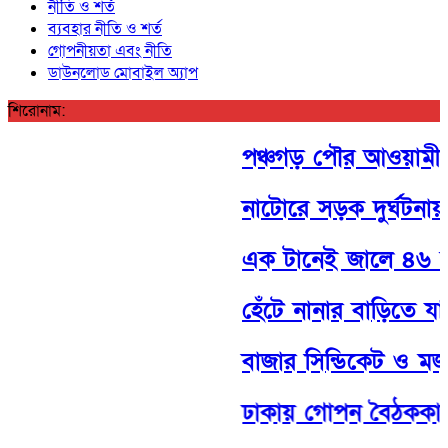
নীতি ও শর্ত
ব্যবহার নীতি ও শর্ত
গোপনীয়তা এবং নীতি
ডাউনলোড মোবাইল অ্যাপ
শিরোনাম:
পঞ্চগড় পৌর আওয়ামী লীগ
নাটোরে সড়ক দুর্ঘটনায়
এক টানেই জালে ৪৬ মণ
হেঁটে নানার বাড়িতে যাও
বাজার সিন্ডিকেট ও মজুতদ
ঢাকায় গোপন বৈঠককাল