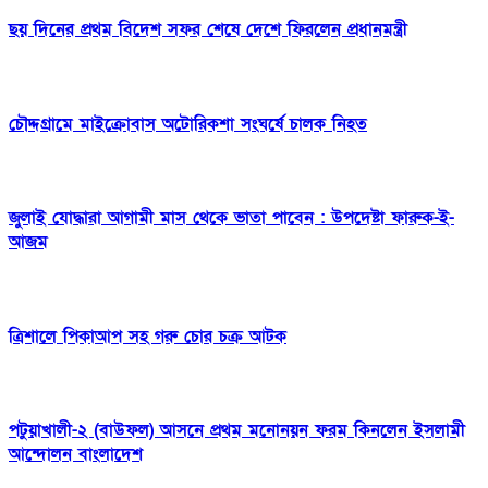
ছয় দিনের প্রথম বিদেশ সফর শেষে দেশে ফিরলেন প্রধানমন্ত্রী
চৌদ্দগ্রামে মাইক্রোবাস অটোরিকশা সংঘর্ষে চালক নিহত
জুলাই যোদ্ধারা আগামী মাস থেকে ভাতা পাবেন : উপদেষ্টা ফারুক-ই-
আজম
ত্রিশালে পিকাআপ সহ গরু চোর চক্র আটক
পটুয়াখালী-২ (বাউফল) আসনে প্রথম মনোনয়ন ফরম কিনলেন ইসলামী
আন্দোলন বাংলাদেশ