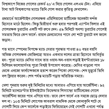
বিশ্বকাপে নিজের গোলের রেকর্ড ২০’এ নিয়ে গেলেন এলএম টেন। এনিয়ে
টানা আট বিশ্বকাপের ম্যাচে তিনি গোল করার কৃতিত্ব দেখালেন।
প্রথমার্ধে আর্জেন্টাইন গোলরক্ষক এমিলিয়ানো মার্টিনেজ অনেকটা দর্শক
হিসেবে মাঠে ছিলেন। কিন্তু দ্বিতীয়ার্ধ শুরু হবার পরপরই এ্যাস্টন ভিলার এই
গোলরক্ষক ডুরাটের একটি শট রুখে দেন। ৫৯ মিনিটে অবশ্য ডুরাটের গোলেই
সমতায় ফিরে কেপ ভার্দে। রায়ান মেনডেসের পাসে লো শটে ডুরাটে বল জালে
জড়ান।
গত মাসে স্পেনের বিপক্ষে ম্যাচ সেরার পুরস্কার পাওয়া ৪০ বছর বয়সি
অভিজ্ঞ গোলরক্ষক ভোজিনহো আরও একবার দলের ত্রাতা হিসেবে আবির্ভূত
হন। পুরো ম্যাচে মেসির সাথে তার ওয়ান-অন-ওয়ান লড়াই ইনস্টাগ্রামের ১৮
মিলিয়ন ফলোয়ার্সসহ পুরো বিশ্বই উপভোগ করেছে। মেসির বাড়নো পাস
থেকে এনজো ফার্নান্দেজকে হতাশ করেন পিকো লোপেজ। শেষ মুহূর্তে তিনি
বল ক্লিয়ার করেন। শেষ পর্যন্ত ম্যাচটি গড়ায় অতিরিক্ত সময়ে।
খেলা পুনরায় শুরুর দুই মিনিটের মধ্যে আবারও এগিয়ে যায় আর্জেন্টিনা। ৯২
মিনিটে ম্যানচেস্টার ইউনাইটেড ডিফেন্ডার লিসান্দ্রো মার্টিনেজের গোলে
আর্জেন্টিনা জয়ের পথে এগিয়ে যায়। তবে কেপ ভার্দে এত সহজে ছেড়ে দেবার
দল না। ১০৩ মিনিটে লোপেজ কাবরাল বামদিক থেকে কোনাকুনি শটে যে
গোলটি দিয়ে কেপ ভার্দেকে লড়াইয়ে ফিরিয়েছেন সেই গোলটি এখনো পর্যন্ত