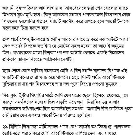
আগামী বৃহস্পতিবার আটালান্টায় লা আলবেসেলেস্তারা শেষ ষোলোর ম্যাচে
মিশরের মুখোমুখি হবে। কিন্তু আজকের ম্যাচের পারফরমেন্স বিবেচনায় কোচ
লিওনেল স্কালোনির শততম ম্যাচটি স্মরণীয় করে রাখতে হলে আর্জেন্টিনাকে
নতুন করে চিন্তা করতে হবে।
গ্রুপ পর্বে স্পেন, উরুগুয়ে ও সৌদি আরবের সাথে ড্র করে নক আউটে আসা
কেপ ভার্দের বিপক্ষে লড়াইটা যে মোটেই সহজ হবেনা তা আগেই অনুমেয়
ছিল। প্রথমবারের মতো বিশ্বকাপের নক আউটে খেলতে এসেই নিজেদের
প্রতিভার জানান দিয়েছে আফ্রিকান দেশটি।
ম্যাচ শেষে কোচ বাবিস্তা বলেছেন মেসি ও বিশ্ব চ্যাম্পিয়ানদের বিপক্ষে এই
ম্যাচটি জীবনের সেরা ম্যাচ হয়ে থাকবে। ১২০ মিনিট পর্যন্ত আর্জেন্টিনাকে
দুশ্চিন্তায় রাখার পর নিঃসন্দেহে তার দল পুরো বিশ্বের প্রশংসা কুড়াবে।
নিজ ক্লাব ইন্টার মিয়ামির মাঠে মেসি যেন ঘরের ছেলে হিসেবে খেলেছে। যে
কারণে সমর্থকদের মধ্যেও ছিল বাড়তি উত্তেজনা। মিয়ামির ৬৫ হাজার
সমর্থকদের অধিকাংশই ছিল আর্জেন্টাইন সমর্থক। আকাশি নীল জার্সিতে পুরো
স্টেডিয়াম যেন একখণ্ড আর্জেন্টিনায় পরিণত হয়েছিল।
২৯ মিনিটে লিসান্দ্রো মার্টিনেজের পাসে কেপ ভার্দের অপ্রতিরোধ্য গোলরক্ষক
ভোজিনহো পরাস্ত করে মেসি আর্জেন্টিনাকে এগিয়ে দেন। এর মাধ্যমে