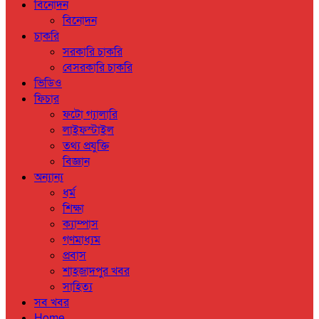
বিনোদন
বিনোদন
চাকরি
সরকারি চাকরি
বেসরকারি চাকরি
ভিডিও
ফিচার
ফটো গ্যালারি
লাইফস্টাইল
তথ্য প্রযুক্তি
বিজ্ঞান
অন্যান্য
ধর্ম
শিক্ষা
ক্যাম্পাস
গণমাধ্যম
প্রবাস
শাহজাদপুর খবর
সাহিত্য
সব খবর
Home