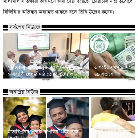
মালামাল সাতক্ষীরা কাস্টমসে জমা দেয়া হয়েছে। চোরাচালান প্রতিরোধে
বিজিবি’র অভিযান অব্যাহত থাকবে বলে তিনি উল্লেখ করেন।
সর্বশেষ নিউজে
সুস্থ প্রজন্ম ও মাদকমুক্ত বাংলাদেশ গড়তে
আগস্টের প্রথম ৯ দিনে প
দেশব্যাপী খেলার মাঠ তৈরির উদ্যোগ
৬৯ শতাংশ
জনপ্রিয় নিউজ
মাভাবিপ্রবির শিক্ষক দম্পতির একই সঙ্গে
কোন পেশার মানুষরা পর