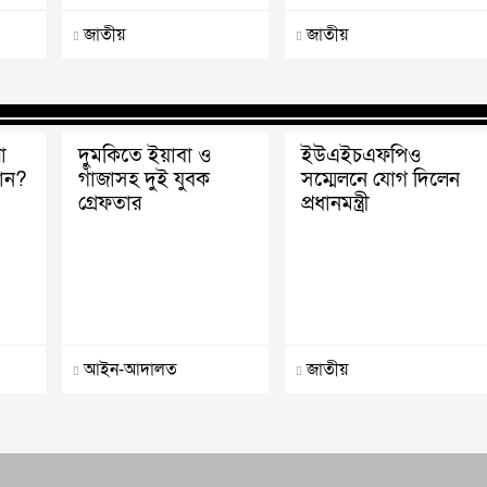
জাতীয়
জাতীয়
া
দুমকিতে ইয়াবা ও
ইউএইচএফপিও
ান?
গাঁজাসহ দুই যুবক
সম্মেলনে যোগ দিলেন
গ্রেফতার
প্রধানমন্ত্রী
আইন-আদালত
জাতীয়