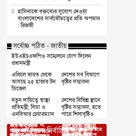
হাসিনাকে বক্তব্যের সুযোগ দেওয়া
বাংলাদেশের সার্বভৌমত্বের প্রতি অপমান
: রিজভী
সর্বোচ্চ পঠিত - জাতীয়
ইউএইচএফপিও সম্মেলনে যোগ দিলেন
প্রধানমন্ত্রী
এপ্রিলে ভারত থেকে
দেশের সব বিভাগে
আসছে ২৫ হাজার টন
বৃষ্টির সম্ভাবনা
ডিজেল
নতুন দায়িত্বে স্বাস্থ্য
দেশের বিভিন্ন স্থানে
প্রতিমন্ত্রী, বিডা ও
বৃষ্টির সম্ভাবনা, হতে
এনবিআর চেয়ারম্যান
পারে শিলাবৃষ্টিও
অপশক্তিকে পরাজিত
প্রার্থিতা স্থগিতের পর
বান্দরবান-৩০০ নং
আফগানিস্তানের
করে স্বাধীনতার
নতুন চমক, নাদিরা
কুলিয়ারচরে জমিতে
আপনার জন্য নির্বাচিত
নিরাপদ খাদ্য নিশ্চিতে
স্বতন্ত্র প্রার্থী হিসেবে
সামরিক স্থাপনায়
শক্তিকেই এগিয়ে নিতে
মিঠু বিএনপির
কাজ করার সময়
পুরোনো ভবনে
প্রধানমন্ত্রীর নির্দেশে
নির্বাচন মাঠে নামছেন
হামলা চালিয়েছে