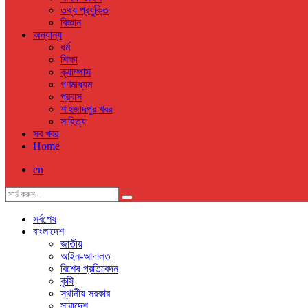
তথ্য প্রযুক্তি
বিজ্ঞান
অন্যান্য
ধর্ম
শিক্ষা
ক্যাম্পাস
গণমাধ্যম
প্রবাস
শাহজাদপুর খবর
সাহিত্য
সব খবর
Home
en
সর্বশেষ
বাংলাদেশ
জাতীয়
আইন-আদালত
বিশেষ প্রতিবেদন
কৃষি
স্থানীয় সরকার
সারাদেশ