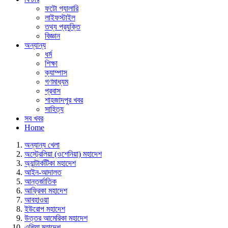
ফটো গ্যালারি
লাইফস্টাইল
তথ্য প্রযুক্তি
বিজ্ঞান
অন্যান্য
ধর্ম
শিক্ষা
ক্যাম্পাস
গণমাধ্যম
প্রবাস
শাহজাদপুর খবর
সাহিত্য
সব খবর
Home
অন্যান্য খেলা
অস্ট্রেলিয়া (ওশেনিয়া) মহাদেশ
অ্যান্টার্কটিকা মহাদেশ
আইন-আদালত
আন্তর্জাতিক
আফ্রিকা মহাদেশ
আবহাওয়া
ইউরোপ মহাদেশ
উত্তর আমেরিকা মহাদেশ
এশিয়া মহাদেশ