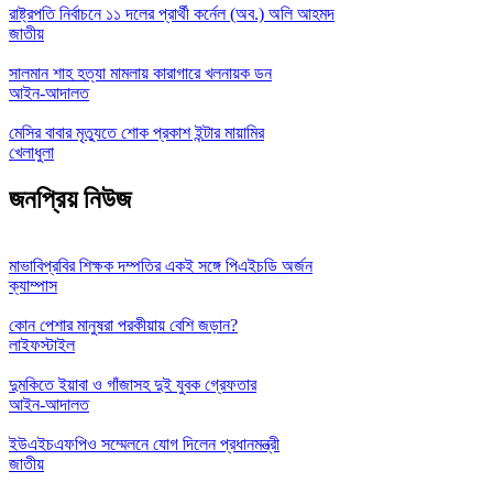
রাষ্ট্রপতি নির্বাচনে ১১ দলের প্রার্থী কর্নেল (অব.) অলি আহমদ
জাতীয়
সালমান শাহ হত্যা মামলায় কারাগারে খলনায়ক ডন
আইন-আদালত
মেসির বাবার মৃত্যুতে শোক প্রকাশ ইন্টার মায়ামির
খেলাধুলা
জনপ্রিয় নিউজ
মাভাবিপ্রবির শিক্ষক দম্পতির একই সঙ্গে পিএইচডি অর্জন
ক্যাম্পাস
কোন পেশার মানুষরা পরকীয়ায় বেশি জড়ান?
লাইফস্টাইল
দুমকিতে ইয়াবা ও গাঁজাসহ দুই যুবক গ্রেফতার
আইন-আদালত
ইউএইচএফপিও সম্মেলনে যোগ দিলেন প্রধানমন্ত্রী
জাতীয়