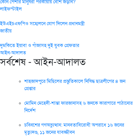
কোন পেশার মানুষরা পরকীয়ায় বেশি জড়ান?
লাইফস্টাইল
ইউএইচএফপিও সম্মেলনে যোগ দিলেন প্রধানমন্ত্রী
জাতীয়
দুমকিতে ইয়াবা ও গাঁজাসহ দুই যুবক গ্রেফতার
আইন-আদালত
সর্বশেষ - আইন-আদালত
শাহজাদপুরে মিছিলের প্রস্তুতিকালে নিষিদ্ধ ছাত্রলীগের ৪ জন
গ্রেপ্তার
মোমিন মেহেদী-শান্তা ফারজানাসহ ৬ জনকে কারাগারে পাঠানোর
নির্দেশ
চব্বিশের গণঅভ্যুত্থান: মানবতাবিরোধী অপরাধে ১৬ জনের
মৃত্যুদণ্ড, ১১ জনের যাবজ্জীবন