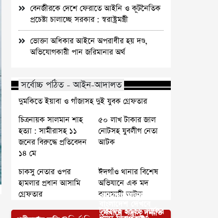
বেনজীরকে দেশে ফেরাতে আইনি ও কূটনৈতিক
প্রচেষ্টা চালাচ্ছে সরকার : স্বরাষ্ট্রমন্ত্রী
ভোক্তা অধিকার আইনে অপরাধীর হয় দণ্ড,
অভিযোগকারী পান জরিমানার অর্থ
সর্বোচ্চ পঠিত - আইন-আদালত
দুমকিতে ইয়াবা ও গাঁজাসহ দুই যুবক গ্রেফতার
চিত্রনায়ক সালমান শাহ
৫০ লাখ টাকার জাল
হত্যা : সামীরাসহ ১১
নোটসহ যুবলীগ নেতা
জনের বিরুদ্ধে প্রতিবেদন
আটক
১৪ মে
চাকসু নেতার ওপর
ঈদগাঁও থানার বিশেষ
হামলার প্রধান আসামি
অভিযানে এক মদ
গ্রেফতার
ব্যাবসায়ী আটক
এদেশের মানুষ নতুন
বাংলাদেশ দেখবে
টাইমের ২০২৬ সালের
,যেখানে সন্ত্রাস দুর্নীতি