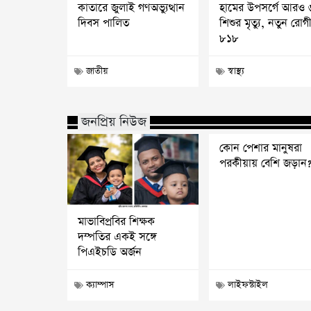
কাতারে জুলাই গণঅভ্যুত্থান
হামের উপসর্গে আরও 
দিবস পালিত
শিশুর মৃত্যু, নতুন রোগ
৮১৮
জাতীয়
স্বাস্থ্য
জনপ্রিয় নিউজ
কোন পেশার মানুষরা
পরকীয়ায় বেশি জড়ান
মাভাবিপ্রবির শিক্ষক
দম্পতির একই সঙ্গে
পিএইচডি অর্জন
ক্যাম্পাস
লাইফস্টাইল