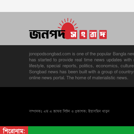
jonopodsongbad.com is one of the popular Bangla news 
has started to provide real time news updates wit
lifestyle, special reports, politics, economics, cult
Songbad news has been built with a group of countrys
online news portal. The home of materialistic news.
সম্পাদকঃ এম এ জাফর লিটন ও প্রকাশক: ইয়াসমিন খাতুন
শিরোনাম: