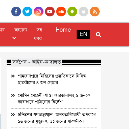
চার
অন্যান্য
সব
Home
EN
খবর
সর্বশেষ - আইন-আদালত
শাহজাদপুরে মিছিলের প্রস্তুতিকালে নিষিদ্ধ
ছাত্রলীগের ৪ জন গ্রেপ্তার
মোমিন মেহেদী-শান্তা ফারজানাসহ ৬ জনকে
কারাগারে পাঠানোর নির্দেশ
চব্বিশের গণঅভ্যুত্থান: মানবতাবিরোধী অপরাধে
১৬ জনের মৃত্যুদণ্ড, ১১ জনের যাবজ্জীবন