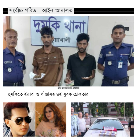
সর্বোচ্চ পঠিত - আইন-আদালত
দুমকিতে ইয়াবা ও গাঁজাসহ দুই যুবক গ্রেফতার