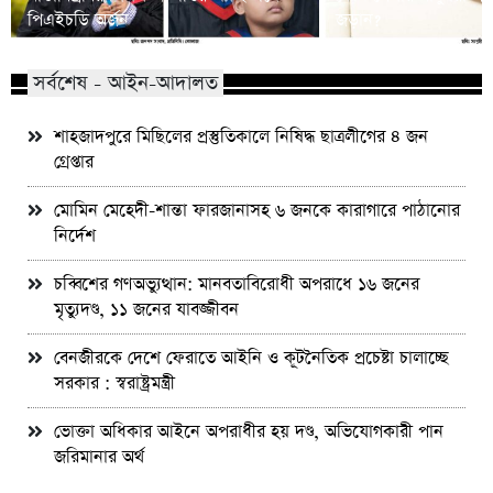
পিএইচডি অর্জন
জড়ান?
সর্বশেষ - আইন-আদালত
শাহজাদপুরে মিছিলের প্রস্তুতিকালে নিষিদ্ধ ছাত্রলীগের ৪ জন
গ্রেপ্তার
মোমিন মেহেদী-শান্তা ফারজানাসহ ৬ জনকে কারাগারে পাঠানোর
নির্দেশ
চব্বিশের গণঅভ্যুত্থান: মানবতাবিরোধী অপরাধে ১৬ জনের
মৃত্যুদণ্ড, ১১ জনের যাবজ্জীবন
বেনজীরকে দেশে ফেরাতে আইনি ও কূটনৈতিক প্রচেষ্টা চালাচ্ছে
সরকার : স্বরাষ্ট্রমন্ত্রী
ভোক্তা অধিকার আইনে অপরাধীর হয় দণ্ড, অভিযোগকারী পান
জরিমানার অর্থ