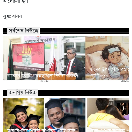
আলোচনা হয়।
সূত্রঃ বাসস
সর্বশেষ নিউজে
হামের উপসর্গে আরও ৬ শি
কাতারে জুলাই গণঅভ্যুত্থান দিবস পালিত
রোগী ৮১৮
জনপ্রিয় নিউজ
মাভাবিপ্রবির শিক্ষক দম্পতির একই সঙ্গে
কোন পেশার মানুষরা পর