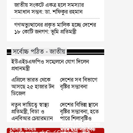
জাতীয় সংকটে একত্র হলে সমস্যার
সমাধান সম্ভব: ডা. শফিকুর রহমান
গণঅভ্যুত্থানের প্রকৃত মালিক হচ্ছে দেশের
১৮ কোটি জনগণ: ভূমি প্রতিমন্ত্রী
সর্বোচ্চ পঠিত - জাতীয়
ইউএইচএফপিও সম্মেলনে যোগ দিলেন
প্রধানমন্ত্রী
এপ্রিলে ভারত থেকে
দেশের সব বিভাগে
আসছে ২৫ হাজার টন
বৃষ্টির সম্ভাবনা
ডিজেল
নতুন দায়িত্বে স্বাস্থ্য
দেশের বিভিন্ন স্থানে
প্রতিমন্ত্রী, বিডা ও
বৃষ্টির সম্ভাবনা, হতে
এনবিআর চেয়ারম্যান
পারে শিলাবৃষ্টিও
কুমিল্লা বিশ্ববিদ্যালয়ের
গোয়াইনঘাটের মধ্য
বোদায় অসহায়
নতুন ছাত্র পরামর্শক