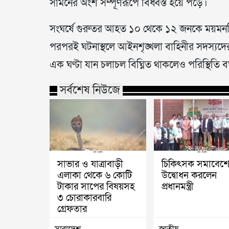
সামনের অংশ সম্পূর্ণরূপে বিধ্বস্ত হয়ে পড়ে।
সংঘর্ষে গুরুতর আহত ১০ থেকে ১২ জনকে ময়মনসি
পরপরই ঘটনাস্থলে আইনশৃঙ্খলা বাহিনীর সদস্যদের
এক ঘণ্টা যান চলাচল বিঘ্নিত থাকলেও পরিস্থিতি ব
সর্বশেষ নিউজে
সাভার ও যাত্রাবাড়ী
চিকিৎসক সমাবেশ
এলাকা থেকে ৬ কোটি
উদ্বোধন করলেন
টাকার সাপের বিষয়সহ
প্রধানমন্ত্রী
৩ চোরাকারবারি
গ্রেফতার
সারাদেশ
জাতীয়