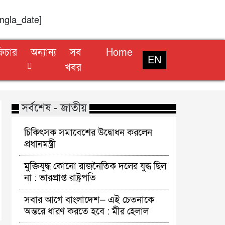
angla_date]
িচার
অন্যান্য
সব
Home
EN
খবর
সর্বশেষ - জাতীয়
চিকিৎসক সমাবেশের উদ্বোধন করলেন
প্রধানমন্ত্রী
মুক্তিযুদ্ধ কোনো রাজনৈতিক দলের যুদ্ধ ছিল
না : ভারপ্রাপ্ত রাষ্ট্রপতি
সবার আগে বাংলাদেশ— এই চেতনাকে
অন্তরে ধারণ করতে হবে : মীর হেলাল