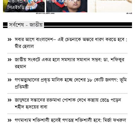
মাভাবিপ্রবির শিক্ষক দম্পতির একই সঙ্গে
কোন পেশার মানুষরা পর
পিএইচডি অর্জন
জড়ান?
সর্বশেষ - জাতীয়
সবার আগে বাংলাদেশ— এই চেতনাকে অন্তরে ধারণ করতে হবে :
মীর হেলাল
জাতীয় সংকটে একত্র হলে সমস্যার সমাধান সম্ভব: ডা. শফিকুর
রহমান
গণঅভ্যুত্থানের প্রকৃত মালিক হচ্ছে দেশের ১৮ কোটি জনগণ: ভূমি
প্রতিমন্ত্রী
জাদুঘরে সন্তানের রক্তমাখা পোশাক দেখে কান্নায় ভেঙে পড়েন
শহীদ হৃদয়ের বাবা
গণমাধ্যম শক্তিশালী হলেই গণতন্ত্র শক্তিশালী হবে: মির্জা ফখরুল