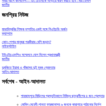
সবার আগে বাংলাদেশ— এই চেতনাকে অন্তরে ধারণ করতে হবে : মীর হেলাল
জাতীয়
জনপ্রিয় নিউজ
মাভাবিপ্রবির শিক্ষক দম্পতির একই সঙ্গে পিএইচডি অর্জন
ক্যাম্পাস
কোন পেশার মানুষরা পরকীয়ায় বেশি জড়ান?
লাইফস্টাইল
ইউএইচএফপিও সম্মেলনে যোগ দিলেন প্রধানমন্ত্রী
জাতীয়
দুমকিতে ইয়াবা ও গাঁজাসহ দুই যুবক গ্রেফতার
আইন-আদালত
সর্বশেষ - আইন-আদালত
শাহজাদপুরে মিছিলের প্রস্তুতিকালে নিষিদ্ধ ছাত্রলীগের ৪ জন গ্রেপ্তার
মোমিন মেহেদী-শান্তা ফারজানাসহ ৬ জনকে কারাগারে পাঠানোর নির্দেশ