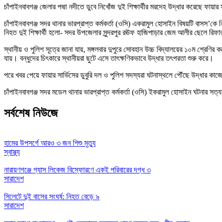
চাঁপাইনবাবগঞ্জ জেলার পদ্মা নদীতে ডুবে নিখোঁজ দুই শিক্ষার্থীর মরদেহ উদ্ধার করেছে ফায়
চাঁপাইনবাবগঞ্জ সদর থানার ভারপ্রাপ্ত কর্মকর্তা (ওসি) একরামুল হোসাইন বিষয়টি বাসস’কে
নিহত দুই শিক্ষার্থী হলো- সদর উপজেলার সুন্দরপুর রঊফ হাজিপাড়ার জেম আলীর ছেলে র
স্থানীয় ও পুলিশ সূত্রে জানা যায়, মঙ্গলবার দুপুরে সোবহান উচ্চ বিদ্যালয়ের ১০ম শ্র
যায়। বন্ধুদের চিৎকারে স্থানীয়রা ছুটে এসে তাৎক্ষণিকভাবে উদ্ধার তৎপরতা শুরু করে।
পরে খবর পেয়ে ফায়ার সার্ভিসের ডুবুরি দল ও পুলিশ সদস্যরা ঘটনাস্থলে পৌঁছে উদ্ধার ক
চাঁপাইনবাবগঞ্জ সদর মডেল থানার ভারপ্রাপ্ত কর্মকর্তা (ওসি) ইকরামুল হোসাইন ঘটনার সত
সর্বশেষ নিউজে
হামের উপসর্গে আরও ৩ জন শিশু মৃত্যু
স্বাস্থ্য
নারায়ণগঞ্জে গ্যাস লিকেজ বিস্ফোরণে একই পরিবারের দগ্ধ ৩
সারাদেশ
সিলেটে দুই বাসের সংঘর্ষ: নিহত বেড়ে ৯
সারাদেশ