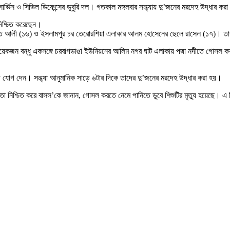
ার সার্ভিস ও সিভিল ডিফেন্সের ডুবুরি দল। গতকাল মঙ্গলবার সন্ধ্যায় দু’জনের মরদেহ উদ্ধার কর
 নিশ্চিত করেছেন।
িফাত আলী (১৬) ও ইসলামপুর চর তেরোরশিয়া এলাকার আলম হোসেনের ছেলে রাসেল (১৭)। তারা
েণির কয়েকজন বন্ধু একসঙ্গে চরবাগডাঙা ইউনিয়নের আলিম নগর ঘাট এলাকায় পদ্মা নদীতে গোস
াজে যোগ দেন। সন্ধ্যা আনুমানিক সাড়ে ৬টার দিকে তাদের দু’জনের মরদেহ উদ্ধার করা হয়।
্যতা নিশ্চিত করে বাসস’কে জানান, গোসল করতে নেমে পানিতে ডুবে শিশুটির মৃত্যু হয়েছে। 