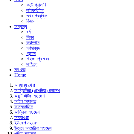
ফটো গ্যালারি
লাইফস্টাইল
তথ্য প্রযুক্তি
বিজ্ঞান
অন্যান্য
ধর্ম
শিক্ষা
ক্যাম্পাস
গণমাধ্যম
প্রবাস
শাহজাদপুর খবর
সাহিত্য
সব খবর
Home
অন্যান্য খেলা
অস্ট্রেলিয়া (ওশেনিয়া) মহাদেশ
অ্যান্টার্কটিকা মহাদেশ
আইন-আদালত
আন্তর্জাতিক
আফ্রিকা মহাদেশ
আবহাওয়া
ইউরোপ মহাদেশ
উত্তর আমেরিকা মহাদেশ
এশিয়া মহাদেশ