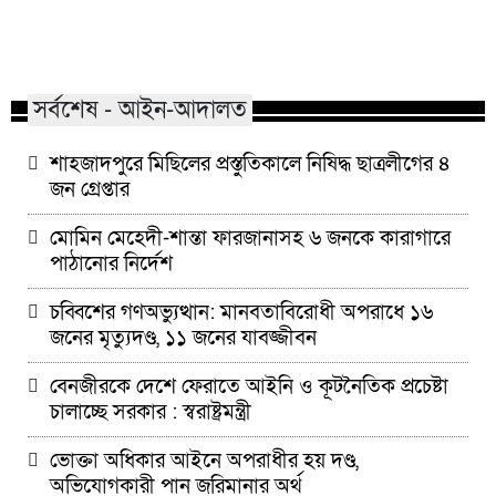
মাভাবিপ্রবির শিক্ষক দম্পতির একই
কোন পেশার মানুষরা
সঙ্গে পিএইচডি অর্জন
জড়ান?
সর্বশেষ - আইন-আদালত
শাহজাদপুরে মিছিলের প্রস্তুতিকালে নিষিদ্ধ ছাত্রলীগের ৪
জন গ্রেপ্তার
মোমিন মেহেদী-শান্তা ফারজানাসহ ৬ জনকে কারাগারে
পাঠানোর নির্দেশ
চব্বিশের গণঅভ্যুত্থান: মানবতাবিরোধী অপরাধে ১৬
জনের মৃত্যুদণ্ড, ১১ জনের যাবজ্জীবন
বেনজীরকে দেশে ফেরাতে আইনি ও কূটনৈতিক প্রচেষ্টা
চালাচ্ছে সরকার : স্বরাষ্ট্রমন্ত্রী
ভোক্তা অধিকার আইনে অপরাধীর হয় দণ্ড,
অভিযোগকারী পান জরিমানার অর্থ