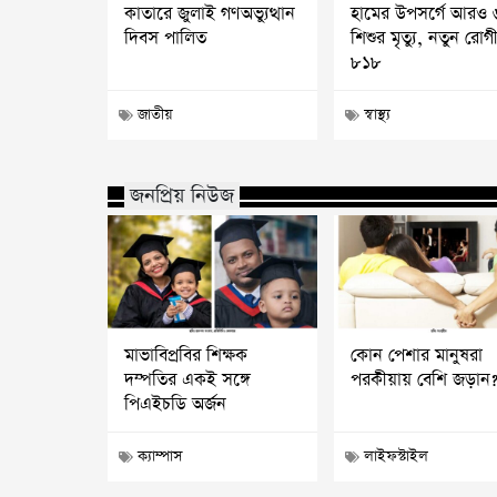
কাতারে জুলাই গণঅভ্যুত্থান
হামের উপসর্গে আরও 
দিবস পালিত
শিশুর মৃত্যু, নতুন রোগ
৮১৮
জাতীয়
স্বাস্থ্য
জনপ্রিয় নিউজ
মাভাবিপ্রবির শিক্ষক
কোন পেশার মানুষরা
দম্পতির একই সঙ্গে
পরকীয়ায় বেশি জড়ান
পিএইচডি অর্জন
ক্যাম্পাস
লাইফস্টাইল