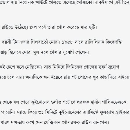
পর্বে শতভাগ জয় নিয়ে নক আউটে খেলতে এসেছে মেক্সিকো। একইসাথে এই তিন
উন্ডে উঠেছে। গ্রুপ পর্বে তারা গোল করেছে মাত্র দুটি।
য়সী টিনএজার গিলবার্তো মোরা। ১৯৫৮ সালে ব্রাজিলিয়ান কিংবদন্তি
লোয়াড় হিসেবে মোরা মূল দলে খেলার সুযোগ পেলেন।
েই চেপে বসে মেক্সিকো। সাত মিনিটে জিমিনেজ গোলের সুবর্ন সুযোগ
দিয়ে চলে যায়। অন্যদিকে জন ইয়েবোয়ার শট পোস্টের খুব কাছ দিয়ে বাইরে
 থেকে বল পেয়ে কুইনোনেস দুর্দান্ত শটে গোলরক্ষক হার্নান গালিনডেজকে
ে পারেনি। ম্যাচে ফিরে ৩১ মিনিটে কুইনোনেসের এ্যাসিস্টে ফুলহ্যাম স্ট্রাইকার
াধারণ দক্ষতায় রুখে দেন মেক্সিকান গোলরক্ষক রাউল রানগেল।