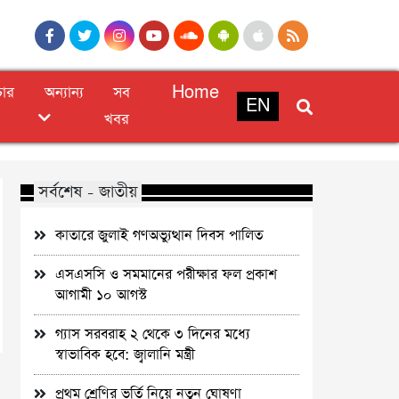
চার
অন্যান্য
সব
Home
EN
খবর
সর্বশেষ - জাতীয়
কাতারে জুলাই গণঅভ্যুত্থান দিবস পালিত
এসএসসি ও সমমানের পরীক্ষার ফল প্রকাশ
আগামী ১০ আগস্ট
গ্যাস সরবরাহ ২ থেকে ৩ দিনের মধ্যে
স্বাভাবিক হবে: জ্বালানি মন্ত্রী
প্রথম শ্রেণির ভর্তি নিয়ে নতুন ঘোষণা