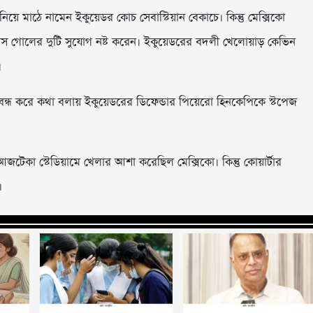
নিয়ে মাঠে নামেন ইকুয়েডর কোচ সেবাস্টিয়ান বেকাচে। কিন্তু মেক্সিকো
টেস গোলের দুটি সুযোগ নষ্ট করেন। ইকুয়েডরের বদলী খেলোয়াড় কেভিন
।
 বন্ধ করে কথা বলায় ইকুয়েডরের ডিফেন্ডার পিয়েরো হিনকেপিকে স্টপেজ
টেকা স্টেডিয়ামে খেলার আশা করেছিল মেক্সিকো। কিন্তু কোয়ার্টার
।