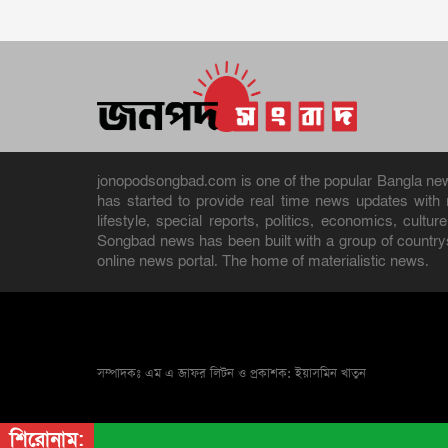
jonopodsongbad.com is one of the popular Bangla news 
has started to provide real time news updates wit
lifestyle, special reports, politics, economics, cult
Songbad news has been built with a group of countrys
online news portal. The home of materialistic news.
সম্পাদকঃ এম এ জাফর লিটন ও প্রকাশক: ইয়াসমিন খাতুন
শিরোনাম: