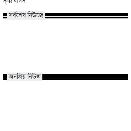
সূত্রঃ বাসস
সর্বশেষ নিউজে
কাতারে জুলাই গণঅভ্যুত্থান দিবস
হামের উপসর্গে আরও ৬
পালিত
নতুন রোগী ৮১৮
জনপ্রিয় নিউজ
মাভাবিপ্রবির শিক্ষক দম্পতির একই
কোন পেশার মানুষরা
সঙ্গে পিএইচডি অর্জন
জড়ান?