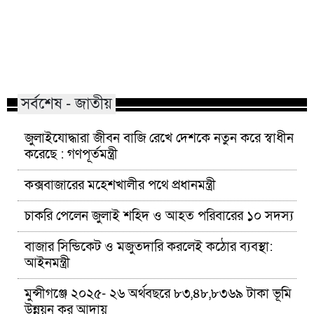
মাভাবিপ্রবির শিক্ষক দম্পতির একই
কোন পেশার মানুষরা
সঙ্গে পিএইচডি অর্জন
জড়ান?
সর্বশেষ - জাতীয়
জুলাইযোদ্ধারা জীবন বাজি রেখে দেশকে নতুন করে স্বাধীন
করেছে : গণপূর্তমন্ত্রী
কক্সবাজারের মহেশখালীর পথে প্রধানমন্ত্রী
চাকরি পেলেন জুলাই শহিদ ও আহত পরিবারের ১০ সদস্য
বাজার সিন্ডিকেট ও মজুতদারি করলেই কঠোর ব্যবস্থা:
আইনমন্ত্রী
মুন্সীগঞ্জে ২০২৫- ২৬ অর্থবছরে ৮৩,৪৮,৮৩৬৯ টাকা ভূমি
উন্নয়ন কর আদায়