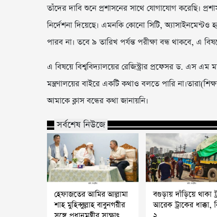
তাঁদের দাবি শুনে প্রশাসনের সাথে যোগাযোগ করেছি। প্রশাস
নির্দেশনা দিয়েছে। এমনকি কোনো সিটি, অ্যাসাইনমেন্টও হবে 
পারব না। তবে ৯ তারিখ পর্যন্ত পরীক্ষা বন্ধ থাকবে, এ বিষয
এ বিষয়ে বিশ্ববিদ্যালয়ের রেজিস্ট্রার প্রফেসর ড. এস
মন্ত্রণালয়ের বাইরে একটি কথাও বলতে পারি না।তারা(শিক্ষা
আমাকে ক্লাস বন্ধের কথা জানায়নি।
সর্বশেষ নিউজে
হেফাজতের আমির আল্লামা
বগুড়ায় দাঁড়িয়ে থাকা ট
শাহ মুহিব্বুল্লাহ বাবুনগরীর
আরেক ট্রাকের ধাক্কা,
সঙ্গে প্রধানমন্ত্রীর সাক্ষাৎ
২