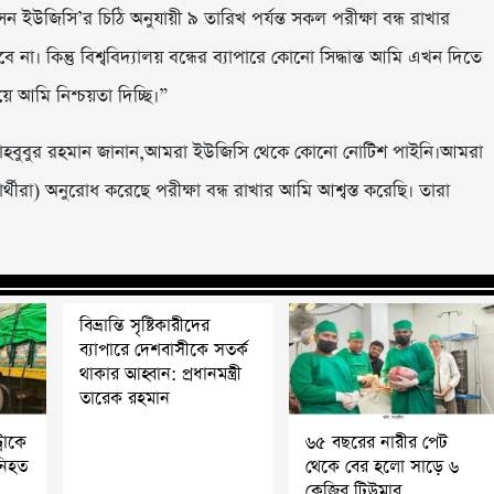
ন ইউজিসি’র চিঠি অনুযায়ী ৯ তারিখ পর্যন্ত সকল পরীক্ষা বন্ধ রাখার
না। কিন্তু বিশ্ববিদ্যালয় বন্ধের ব্যাপারে কোনো সিদ্ধান্ত আমি এখন দিতে
়ে আমি নিশ্চয়তা দিচ্ছি।”
 এম মাহবুবুর রহমান জানান,আমরা ইউজিসি থেকে কোনো নোটিশ পাইনি।আমরা
র্থীরা) অনুরোধ করেছে পরীক্ষা বন্ধ রাখার আমি আশ্বস্ত করেছি। তারা
বিভ্রান্তি সৃষ্টিকারীদের
ব্যাপারে দেশবাসীকে সতর্ক
থাকার আহ্বান: প্রধানমন্ত্রী
তারেক রহমান
্রাকে
৬৫ বছরের নারীর পেট
 নিহত
থেকে বের হলো সাড়ে ৬
কেজির টিউমার