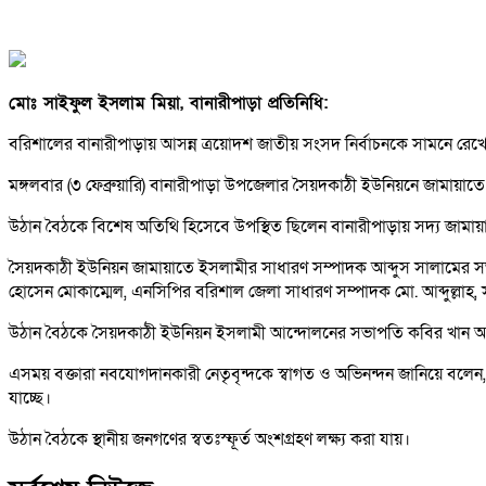
মোঃ সাইফুল ইসলাম মিয়া, বানারীপাড়া প্রতিনিধি:
বরিশালের বানারীপাড়ায় আসন্ন ত্রয়োদশ জাতীয় সংসদ নির্বাচনকে সামনে রেখে জ
মঙ্গলবার (৩ ফেব্রুয়ারি) বানারীপাড়া উপজেলার সৈয়দকাঠী ইউনিয়নে জামায়াতে
উঠান বৈঠকে বিশেষ অতিথি হিসেবে উপস্থিত ছিলেন বানারীপাড়ায় সদ্য জামায়া
সৈয়দকাঠী ইউনিয়ন জামায়াতে ইসলামীর সাধারণ সম্পাদক আব্দুস সালামের সভাপ
হোসেন মোকাম্মেল, এনসিপির বরিশাল জেলা সাধারণ সম্পাদক মো. আব্দুল্লাহ,
উঠান বৈঠকে সৈয়দকাঠী ইউনিয়ন ইসলামী আন্দোলনের সভাপতি কবির খান আন
এসময় বক্তারা নবযোগদানকারী নেতৃবৃন্দকে স্বাগত ও অভিনন্দন জানিয়ে বলেন, 
যাচ্ছে।
উঠান বৈঠকে স্থানীয় জনগণের স্বতঃস্ফূর্ত অংশগ্রহণ লক্ষ্য করা যায়।