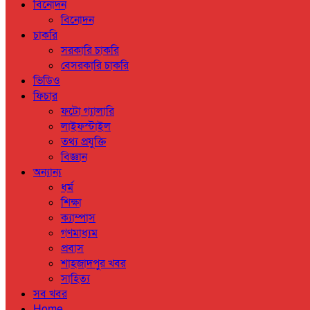
বিনোদন
বিনোদন
চাকরি
সরকারি চাকরি
বেসরকারি চাকরি
ভিডিও
ফিচার
ফটো গ্যালারি
লাইফস্টাইল
তথ্য প্রযুক্তি
বিজ্ঞান
অন্যান্য
ধর্ম
শিক্ষা
ক্যাম্পাস
গণমাধ্যম
প্রবাস
শাহজাদপুর খবর
সাহিত্য
সব খবর
Home