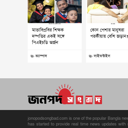
মাভাবিপ্রবির শিক্ষক
কোন পেশার মানুষরা
দম্পতির একই সঙ্গে
পরকীয়ায় বেশি জড়ান
পিএইচডি অর্জন
ক্যাম্পাস
লাইফস্টাইল
jonopodsongbad.com is one of the popular Bangla news 
has started to provide real time news updates wit