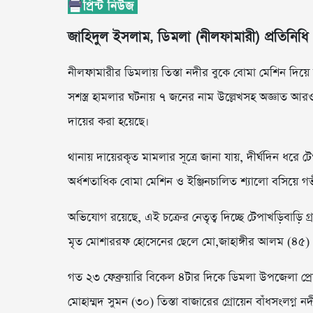
জাহিদুল ইসলাম, ডিমলা (নীলফামারী) প্রতিনিধি 
নীলফামারীর ডিমলায় তিস্তা নদীর বুকে বোমা মেশিন দিয
সশস্ত্র হামলার ঘটনায় ৭ জনের নাম উল্লেখসহ অজ্ঞাত আ
দায়ের করা হয়েছে।
থানায় দায়েরকৃত মামলার সূত্রে জানা যায়, দীর্ঘদিন ধরে ট
অর্ধশতাধিক বোমা মেশিন ও ইঞ্জিনচালিত শ্যালো বসিয়ে 
অভিযোগ রয়েছে, এই চক্রের নেতৃত্ব দিচ্ছে টেপাখড়িবাড়ি
মৃত মোশাররফ হোসেনের ছেলে মো,জাহাঙ্গীর আলম (৪৫)
গত ২৩ ফেব্রুয়ারি বিকেল ৪টার দিকে ডিমলা উপজেলা প্রেস
মোহাম্মদ সুমন (৩০) তিস্তা বাজারের গ্রোয়েন বাঁধসংলগ্ন