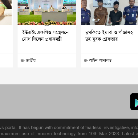
ইউএইচএফপিও সম্মেলনে
দুমকিতে ইয়াবা ও গাঁজাসহ
?
যোগ দিলেন প্রধানমন্ত্রী
দুই যুবক গ্রেফতার
জাতীয়
আইন-আদালত
portal. It has begun with commitment of fearless, investigative, info
h maximum use of modern technology from 10th Mar 2023. Latest 