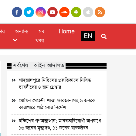
চার
অন্যান্য
সব
Home
EN
খবর
সর্বশেষ - আইন-আদালত
শাহজাদপুরে মিছিলের প্রস্তুতিকালে নিষিদ্ধ
ছাত্রলীগের ৪ জন গ্রেপ্তার
মোমিন মেহেদী-শান্তা ফারজানাসহ ৬ জনকে
কারাগারে পাঠানোর নির্দেশ
চব্বিশের গণঅভ্যুত্থান: মানবতাবিরোধী অপরাধে
১৬ জনের মৃত্যুদণ্ড, ১১ জনের যাবজ্জীবন