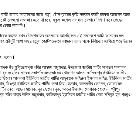
 ছিল কাজী জাফর আহমেদের হাতে গড়া, চৌদ্দগ্রামের কৃতি সন্তান কাজী জাফর আহমেদ আজ
রেই সেগুলো সংস্কার হতে থাকবে, স্কুল কলেজ মাদ্রাসা যেভাবে নির্মাণ করে গেছেন
ের ছোয়া লাগেনি।
ব তারেক রহমান যখন চৌদ্দগ্রামের জনসভায় আসছিলেন ওই সমাবেশে আমি আমাদের দল
লাহ চৌধুরী পাশা সহ নেতৃবৃন্দ জোটগতভাবে কামরুল হুদার পক্ষে নির্বাচনে জাপিয়ে পড়েছিলেন
কথা বলেন।
 সম্পাদক বীর মুক্তিযোদ্ধা খবির আহমদ মজুমদার, উপজেলা জাতীয় পার্টির সাধারণ সম্পাদক
পজেলা যুব সংহতির সাবেক সভাপতি এডভোকেট খোরশেদ আলম, কালিকাপুর ইউনিয়ন জাতীয়
থিত ছিলেন আলকরা ইউনিয়ন জাতীয় পার্টির আহ্বায়ক জহিরুল ইসলাম জহির, ইউনিয়ন জাতীয়
ন, চিওড়া ইউনিয়ন জাতীয় পার্টির নেতা মিয়া মেম্বার, আলমগীর হোসেন, তোফায়েল
র্টির নেতা আব্দুল মালেক, নূর হোসেন নুরু, আতর ইসলাম, মোবারক হোসেন, শ্রীপুর
 সচিব বাহার উদ্দিন মজুমদার, কালিকাপুর ইউনিয়ন জাতীয় পার্টির নেতা মমিনুল হক প্রমুখ।
।