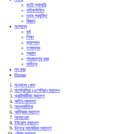
ফটো গ্যালারি
লাইফস্টাইল
তথ্য প্রযুক্তি
বিজ্ঞান
অন্যান্য
ধর্ম
শিক্ষা
ক্যাম্পাস
গণমাধ্যম
প্রবাস
শাহজাদপুর খবর
সাহিত্য
সব খবর
Home
অন্যান্য খেলা
অস্ট্রেলিয়া (ওশেনিয়া) মহাদেশ
অ্যান্টার্কটিকা মহাদেশ
আইন-আদালত
আন্তর্জাতিক
আফ্রিকা মহাদেশ
আবহাওয়া
ইউরোপ মহাদেশ
উত্তর আমেরিকা মহাদেশ
এশিয়া মহাদেশ