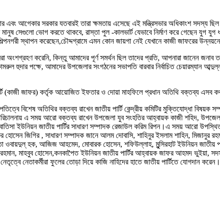
ন সরকার এবং আগেকার সরকার যতবারই তারা ক্ষমতায় এসেছে এই মন্ত্রিসভার অধিকাংশ সদস্য
ুষ সেগুলো ভোগ করতে থাকবে, রাস্তা পুল -কালভার্ট যেভাবে নির্মাণ করে গেছেন যুগ যুগ ধ
শিল্পনগরী স্থাপন করেছেন,চৌদ্দগ্রামে এমন কোন জায়গা নেই যেখানে কাজী জাফরের উন্নয়ন
া অংশগ্রহণ করেনি, কিন্তু আমাদের পূর্ণ সমর্থন ছিল তাদের প্রতি, আপনারা জানেন জনা
ামরুল হুদার পক্ষে, আমাদের উপজেলার সংগঠনের সভাপতি বারবার নির্বাচিত চেয়ারম্যান আব্দুল্
় পার্টি (কাজী জাফর) কর্তৃক আয়োজিত ইফতার ও দোয়া মাহফিলে প্রধান অতিথি বক্তব্য এসব 
পতিত্বে বিশেষ অতিথির বক্তব্য রাখেন জাতীয় পার্টি কেন্দ্রীয় কমিটির মুক্তিযোদ্ধা বিষয়ক
ীর পরিচালনায় এ সময় আরো বক্তব্য রাখেন উপজেলা যুব সংহতির আহ্বায়ক কাজী শহিদ, উ
শেম, বাতিসা ইউনিয়ন জাতীয় পার্টির সাধারণ সম্পাদক রেজাউল করিম রিপন।এ সময় আরো উপস্
র হোসেন জিগির , সাধারণ সম্পাদক জানে আলম দোবাসি, শাহিনুর ইসলাম শাহিন, মিজানুর রহমা
া ওবায়দুল্ হক, আজিজ আহমেদ, মোবারক হোসেন, শফিউল্লাহ, মুন্সিরহাট ইউনিয়ন জাতীয় পা
ুর রহমান, মাহবুব হোসেন,কনকাপৈত ইউনিয়ন জাতীয় পার্টির আহ্বায়ক জাফর আহমদ ভুইয়া, সদস্য
নেতৃত্বে নেতাকর্মীরা ফুলের তোড়া দিয়ে কাজি নাহিদের হাতে জাতীয় পার্টিতে যোগদান করেন