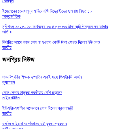
খেলাধুলা
ইয়েমেনের তেলসমৃদ্ধ মারিবে হুথি বিদ্রোহীদের হামলায় নিহত ১০
আন্তর্জাতিক
মুন্সীগঞ্জে ২০২৫- ২৬ অর্থবছরে ৮৩,৪৮,৮৩৬৯ টাকা ভূমি উন্নয়ন কর আদায়
জাতীয়
নির্ধারিত সময়ে কাজ শেষ না হওয়ায় কোটি টাকা ফেরত দিলেন ইউএনও
জাতীয়
জনপ্রিয় নিউজ
মাভাবিপ্রবির শিক্ষক দম্পতির একই সঙ্গে পিএইচডি অর্জন
ক্যাম্পাস
কোন পেশার মানুষরা পরকীয়ায় বেশি জড়ান?
লাইফস্টাইল
ইউএইচএফপিও সম্মেলনে যোগ দিলেন প্রধানমন্ত্রী
জাতীয়
দুমকিতে ইয়াবা ও গাঁজাসহ দুই যুবক গ্রেফতার
আইন-আদালত