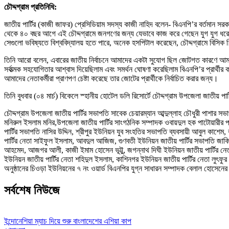
চৌদ্দগ্রাম প্রতিনিধি:
জাতীয় পার্টির (কাজী জাফর) প্রেসিডিয়াম সদস্য কাজী নাহিদ বলেন- বিএনপি’র বর্তমা
থেকে ৪০ বছর আগে এই চৌদ্দগ্রামে জনগণের জন্য যেভাবে কাজ করে গেছেন যুগ যুগ ধরে মান
সেগুলো ভবিষ্যতে বিশ্ববিদ্যালয় হতে পারে, অনেক হসপিটাল করেছেন, চৌদ্দগ্রামে বিসিক 
তিনি আরো বলেন, এবারের জাতীয় নির্বাচনে আমাদের একটা সুযোগ ছিল জোটগত কারণে আমর
সর্বাত্মক সহযোগিতার আশ্বাস দিয়েছিলাম এবং সমর্থন ঘোষণা করেছিলাম বিএনপি’র প্রার্থীর ক
আমাদের নেতাকর্মীরা প্রাণপণ চেষ্টা করেছে তার জোটের প্রার্থীকে নির্বাচিত করার জন্য।
তিনি বুধবার (০৪ মার্চ) বিকেলে স্হানীয় হোটেল ডলি রিসোর্টে চৌদ্দগ্রাম উপজেলা জাতীয
চৌদ্দগ্রাম উপজেলা জাতীয় পার্টির সভাপতি সাবেক চেয়ারম্যান আব্দুল্লাহ চৌধুরী পাশার সভা
মনিরুল ইসলাম মনির,উপজেলা জাতীয় পার্টির সাংগঠনিক সম্পাদক ওবায়দুল হক পাটোয়ার
পার্টির সভাপতি নাসির উদ্দিন, শ্রীপুর ইউনিয়ন যুব সংহতির সভাপতি ব্যবসায়ী আবুল কা
পার্টির নেতা সাইফুল ইসলাম, আবদুল আজিজ, গুণবতী ইউনিয়ন জাতীয় পার্টির সভাপতি জাকি
আহমেদ, আজগর আলী, কাজী ইমাম হোসেন ভূট্টু, জগন্নাথ দিঘী ইউনিয়ন জাতীয় পার্টির নেত
ইউনিয়ন জাতীয় পার্টির নেতা শহিদুল ইসলাম, কাশিনগর ইউনিয়ন জাতীয় পার্টির নেতা লুৎফ
অনুষ্ঠানের চিওড়া ইউনিয়নের ৭ নং ওয়ার্ড বিএনপির যুগ্ন সাধারন সম্পাদক বেলাল হোসেনের 
সর্বশেষ নিউজে
ইন্দোনেশিয়া ম্যাচ দিয়ে শুরু বাংলাদেশের এশিয়া কাপ