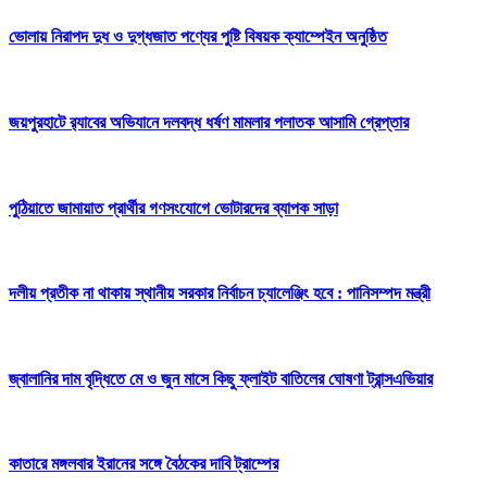
ভোলায় নিরাপদ দুধ ও দুগ্ধজাত পণ্যের পুষ্টি বিষয়ক ক্যাম্পেইন অনুষ্ঠিত
জয়পুরহাটে র‍‍্যাবের অভিযানে দলবদ্ধ ধর্ষণ মামলার পলাতক আসামি গ্রেপ্তার
পুঠিয়াতে জামায়াত প্রার্থীর গণসংযোগে ভোটারদের ব্যাপক সাড়া
দলীয় প্রতীক না থাকায় স্থানীয় সরকার নির্বাচন চ্যালেঞ্জিং হবে : পানিসম্পদ মন্ত্রী
জ্বালানির দাম বৃদ্ধিতে মে ও জুন মাসে কিছু ফ্লাইট বাতিলের ঘোষণা ট্রান্সএভিয়ার
কাতারে মঙ্গলবার ইরানের সঙ্গে বৈঠকের দাবি ট্রাম্পের