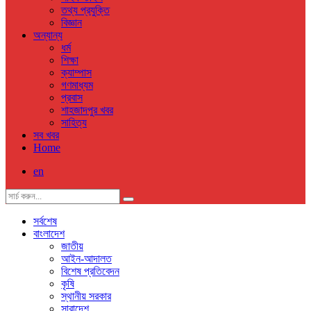
তথ্য প্রযুক্তি
বিজ্ঞান
অন্যান্য
ধর্ম
শিক্ষা
ক্যাম্পাস
গণমাধ্যম
প্রবাস
শাহজাদপুর খবর
সাহিত্য
সব খবর
Home
en
সর্বশেষ
বাংলাদেশ
জাতীয়
আইন-আদালত
বিশেষ প্রতিবেদন
কৃষি
স্থানীয় সরকার
সারাদেশ