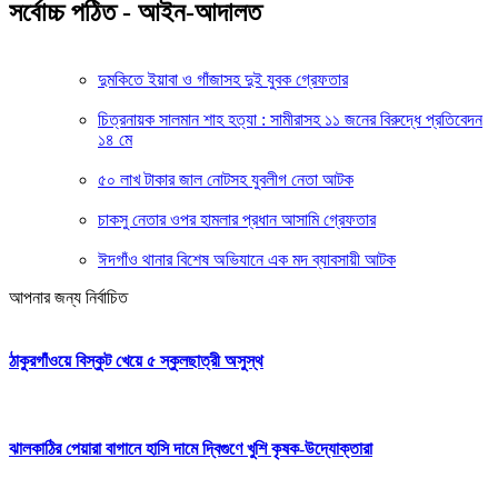
সর্বোচ্চ পঠিত - আইন-আদালত
দুমকিতে ইয়াবা ও গাঁজাসহ দুই যুবক গ্রেফতার
চিত্রনায়ক সালমান শাহ হত্যা : সামীরাসহ ১১ জনের বিরুদ্ধে প্রতিবেদন
১৪ মে
৫০ লাখ টাকার জাল নোটসহ যুবলীগ নেতা আটক
চাকসু নেতার ওপর হামলার প্রধান আসামি গ্রেফতার
ঈদগাঁও থানার বিশেষ অভিযানে এক মদ ব্যাবসায়ী আটক
আপনার জন্য নির্বাচিত
ঠাকুরগাঁওয়ে বিস্কুট খেয়ে ৫ স্কুলছাত্রী অসুস্থ
ঝালকাঠির পেয়ারা বাগানে হাসি দামে দ্বিগুণে খুশি কৃষক-উদ্যোক্তারা