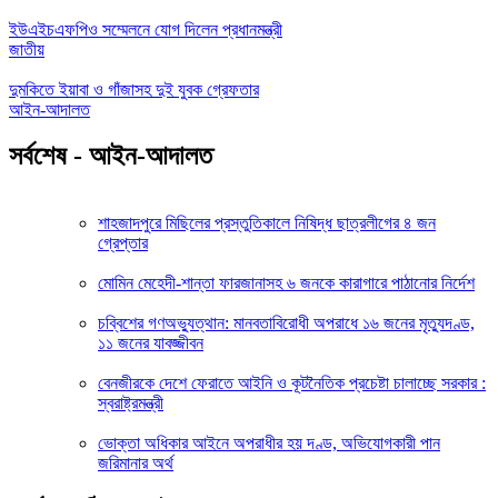
ইউএইচএফপিও সম্মেলনে যোগ দিলেন প্রধানমন্ত্রী
জাতীয়
দুমকিতে ইয়াবা ও গাঁজাসহ দুই যুবক গ্রেফতার
আইন-আদালত
সর্বশেষ - আইন-আদালত
শাহজাদপুরে মিছিলের প্রস্তুতিকালে নিষিদ্ধ ছাত্রলীগের ৪ জন
গ্রেপ্তার
মোমিন মেহেদী-শান্তা ফারজানাসহ ৬ জনকে কারাগারে পাঠানোর নির্দেশ
চব্বিশের গণঅভ্যুত্থান: মানবতাবিরোধী অপরাধে ১৬ জনের মৃত্যুদণ্ড,
১১ জনের যাবজ্জীবন
বেনজীরকে দেশে ফেরাতে আইনি ও কূটনৈতিক প্রচেষ্টা চালাচ্ছে সরকার :
স্বরাষ্ট্রমন্ত্রী
ভোক্তা অধিকার আইনে অপরাধীর হয় দণ্ড, অভিযোগকারী পান
জরিমানার অর্থ