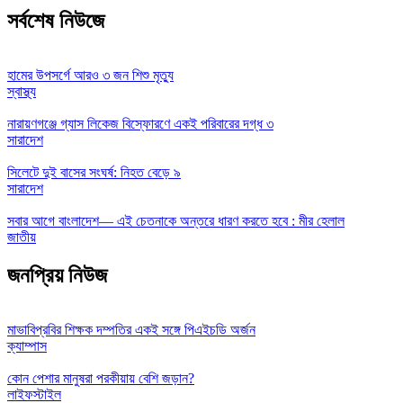
সর্বশেষ নিউজে
হামের উপসর্গে আরও ৩ জন শিশু মৃত্যু
স্বাস্থ্য
নারায়ণগঞ্জে গ্যাস লিকেজ বিস্ফোরণে একই পরিবারের দগ্ধ ৩
সারাদেশ
সিলেটে দুই বাসের সংঘর্ষ: নিহত বেড়ে ৯
সারাদেশ
সবার আগে বাংলাদেশ— এই চেতনাকে অন্তরে ধারণ করতে হবে : মীর হেলাল
জাতীয়
জনপ্রিয় নিউজ
মাভাবিপ্রবির শিক্ষক দম্পতির একই সঙ্গে পিএইচডি অর্জন
ক্যাম্পাস
কোন পেশার মানুষরা পরকীয়ায় বেশি জড়ান?
লাইফস্টাইল