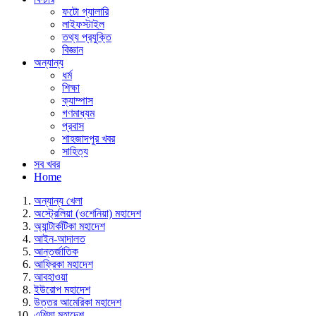
ফটো গ্যালারি
লাইফস্টাইল
তথ্য প্রযুক্তি
বিজ্ঞান
অন্যান্য
ধর্ম
শিক্ষা
ক্যাম্পাস
গণমাধ্যম
প্রবাস
শাহজাদপুর খবর
সাহিত্য
সব খবর
Home
অন্যান্য খেলা
অস্ট্রেলিয়া (ওশেনিয়া) মহাদেশ
অ্যান্টার্কটিকা মহাদেশ
আইন-আদালত
আন্তর্জাতিক
আফ্রিকা মহাদেশ
আবহাওয়া
ইউরোপ মহাদেশ
উত্তর আমেরিকা মহাদেশ
এশিয়া মহাদেশ