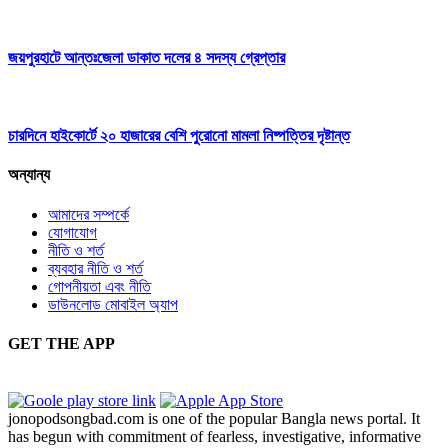
জয়পুরহাটে আন্তঃজেলা ডাকাত দলের ৪ সদস্য গ্রেপ্তার
চারদিনে হাইকোর্টে ২০ হাজারের বেশি পুরোনো মামলা নিষ্পত্তির দৃষ্টান্ত
অন্যান্য
আমাদের সম্পর্কে
যোগাযোগ
নীতি ও শর্ত
ব্যবহার নীতি ও শর্ত
গোপনীয়তা এবং নীতি
ডাউনলোড মোবাইল অ্যাপ
GET THE APP
jonopodsongbad.com is one of the popular Bangla news portal. It
has begun with commitment of fearless, investigative, informative