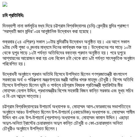
চবি প্রতিনিধি:
দিনব্যাপী নানা কর্মসূচির মধ্য দিয়ে চট্টগ্রাম বিশ্ববিদ্যালয় (চবি) কেন্দ্রীয় মন্দির প্রাঙ্গণে
‘সরস্বতী জ্ঞান মন্দির’-এর আনুষ্ঠানিক উদ্বোধন করা হয়েছে।
শুক্রবার (২৪ এপ্রিল) সকাল ১০টায় মন্দিরটির উদ্বোধন অনুষ্ঠিত হয়। এর আগে সকাল
৯টায় দেবী পূজা ও বন্দনার মাধ্যমে দিনের কার্যক্রম শুরু হয়। উদ্বোধনের পর সাড়ে ১০টা
থেকে দুপুর সাড়ে ১২টা পর্যন্ত অতিথিদের বক্তব্য প্রদান অনুষ্ঠিত হয়। পরে দুপুরে
আপ্যায়নের আয়োজন করা হয় এবং বিকেল ৪টা থেকে রাত ৯টা পর্যন্ত সাংস্কৃতিক অনুষ্ঠান
পরিবেশিত হয়।
উদ্বোধনী অনুষ্ঠানে প্রধান অতিথি হিসেবে উপস্থিত ছিলেন গণপ্রজাতন্ত্রী বাংলাদেশ
সরকারের অর্থ ও পরিকল্পনা মন্ত্রণালয়ের মন্ত্রী আমির খসরু মাহমুদ চৌধুরী। বিশেষ অতিথি
হিসেবে উপস্থিত ছিলেন ভূমি ও পার্বত্য চট্টগ্রাম বিষয়ক প্রতিমন্ত্রী ব্যারিস্টার মীর
মোহাম্মদ হেলাল উদ্দিন, প্রধানমন্ত্রীর বিশেষ সহকারী বিজন কান্তি সরকার এবং মুখ্য সচিব
এ বি এম আব্দুস সাত্তার।
চট্টগ্রাম বিশ্ববিদ্যালয়ের উপাচার্য অধ্যাপক ড. মোহাম্মদ আল-ফোরকানের সভাপতিত্বে
অনুষ্ঠানে আরও উপস্থিত ছিলেন উপ-উপাচার্য (একাডেমিক) অধ্যাপক ড. মোহাম্মদ শামীম
উদ্দিন খান এবং উপ-উপাচার্য (প্রশাসন) অধ্যাপক ড. মোহাম্মদ কামাল উদ্দিন। এছাড়া
অদুল-অনিতা ট্রাস্টের চেয়ারম্যান অদুল কান্তি চৌধুরী ও কো-চেয়ারম্যান অনিতা
চৌধুরীও অনুষ্ঠানে উপস্থিত ছিলেন।