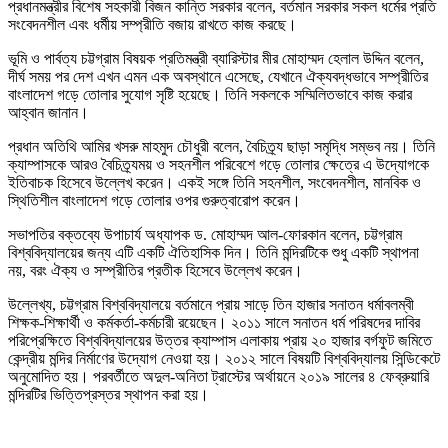
প্রধানমন্ত্রীর বিশেষ সহকারী বিজন কান্তি সরকার বলেন, বর্তমান সরকার সকল ধর্মের প্রতি
সংবেদনশীল এবং ধর্মীয় সম্প্রীতি বজায় রাখতে কাজ করছে।
ভূমি ও পার্বত্য চট্টগ্রাম বিষয়ক প্রতিমন্ত্রী ব্যারিস্টার মীর মোহাম্মদ হেলাল উদ্দিন বলেন,
দীর্ঘ সময় পর দেশ এখন এমন এক অবস্থানে এসেছে, যেখানে ঐক্যবদ্ধভাবে সম্প্রীতির
বাংলাদেশ গড়ে তোলার সুযোগ সৃষ্টি হয়েছে। তিনি সকলকে সম্মিলিতভাবে কাজ করার
আহ্বান জানান।
প্রধান অতিথি আমির খসরু মাহমুদ চৌধুরী বলেন, বৈচিত্র্য ছাড়া সমৃদ্ধি সম্ভব নয়। তিনি
ক্যাম্পাসকে আরও বৈচিত্র্যময় ও সহনশীল পরিবেশে গড়ে তোলার ক্ষেত্রে এ উদ্যোগকে
ইতিবাচক হিসেবে উল্লেখ করেন। একই সঙ্গে তিনি সহনশীল, সংবেদনশীল, মানবিক ও
স্থিতিশীল বাংলাদেশ গড়ে তোলার ওপর গুরুত্বারোপ করেন।
সভাপতির বক্তব্যে উপাচার্য অধ্যাপক ড. মোহাম্মদ আল-ফোরকান বলেন, চট্টগ্রাম
বিশ্ববিদ্যালয়ের জন্য এটি একটি ঐতিহাসিক দিন। তিনি মন্দিরটিকে শুধু একটি স্থাপনা
নয়, বরং ঐক্য ও সম্প্রীতির প্রতীক হিসেবে উল্লেখ করেন।
উল্লেখ্য, চট্টগ্রাম বিশ্ববিদ্যালয়ে বর্তমানে প্রায় সাড়ে তিন হাজার সনাতন ধর্মাবলম্বী
শিক্ষক-শিক্ষার্থী ও কর্মকর্তা-কর্মচারী রয়েছেন। ২০১১ সালে সনাতন ধর্ম পরিষদের দাবির
পরিপ্রেক্ষিতে বিশ্ববিদ্যালয়ের উত্তর ক্যাম্পাস এলাকায় প্রায় ২০ হাজার বর্গফুট জমিতে
কেন্দ্রীয় মন্দির নির্মাণের উদ্যোগ নেওয়া হয়। ২০১২ সালে বিষয়টি বিশ্ববিদ্যালয় সিন্ডিকেটে
অনুমোদিত হয়। পরবর্তীতে অদুল-অনিতা ট্রাস্টের অর্থায়নে ২০১৯ সালের ৪ ফেব্রুয়ারি
মন্দিরটির ভিত্তিপ্রস্তর স্থাপন করা হয়।