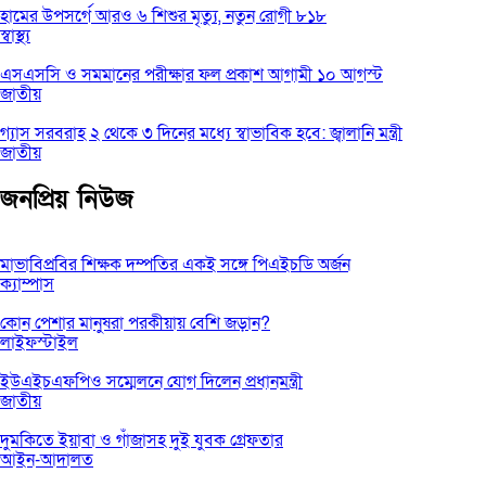
হামের উপসর্গে আরও ৬ শিশুর মৃত্যু, নতুন রোগী ৮১৮
স্বাস্থ্য
এসএসসি ও সমমানের পরীক্ষার ফল প্রকাশ আগামী ১০ আগস্ট
জাতীয়
গ্যাস সরবরাহ ২ থেকে ৩ দিনের মধ্যে স্বাভাবিক হবে: জ্বালানি মন্ত্রী
জাতীয়
জনপ্রিয় নিউজ
মাভাবিপ্রবির শিক্ষক দম্পতির একই সঙ্গে পিএইচডি অর্জন
ক্যাম্পাস
কোন পেশার মানুষরা পরকীয়ায় বেশি জড়ান?
লাইফস্টাইল
ইউএইচএফপিও সম্মেলনে যোগ দিলেন প্রধানমন্ত্রী
জাতীয়
দুমকিতে ইয়াবা ও গাঁজাসহ দুই যুবক গ্রেফতার
আইন-আদালত