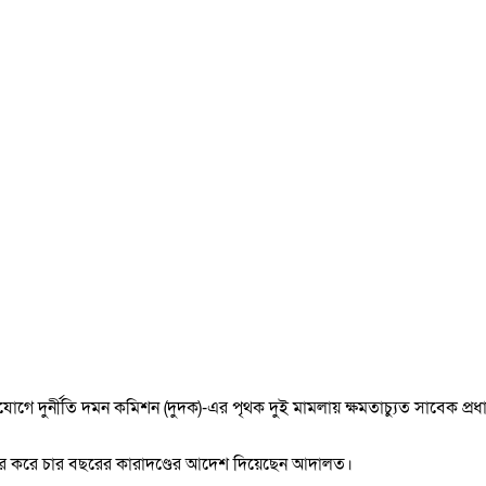
িযোগে দুর্নীতি দমন কমিশন (দুদক)-এর পৃথক দুই মামলায় ক্ষমতাচ্যুত সাবেক প্র
বছর করে চার বছরের কারাদণ্ডের আদেশ দিয়েছেন আদালত।