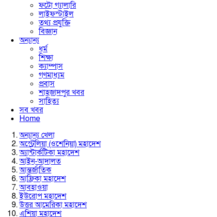
ফটো গ্যালারি
লাইফস্টাইল
তথ্য প্রযুক্তি
বিজ্ঞান
অন্যান্য
ধর্ম
শিক্ষা
ক্যাম্পাস
গণমাধ্যম
প্রবাস
শাহজাদপুর খবর
সাহিত্য
সব খবর
Home
অন্যান্য খেলা
অস্ট্রেলিয়া (ওশেনিয়া) মহাদেশ
অ্যান্টার্কটিকা মহাদেশ
আইন-আদালত
আন্তর্জাতিক
আফ্রিকা মহাদেশ
আবহাওয়া
ইউরোপ মহাদেশ
উত্তর আমেরিকা মহাদেশ
এশিয়া মহাদেশ