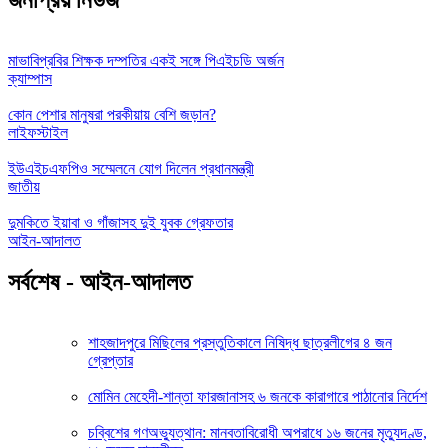
মাভাবিপ্রবির শিক্ষক দম্পতির একই সঙ্গে পিএইচডি অর্জন
ক্যাম্পাস
কোন পেশার মানুষরা পরকীয়ায় বেশি জড়ান?
লাইফস্টাইল
ইউএইচএফপিও সম্মেলনে যোগ দিলেন প্রধানমন্ত্রী
জাতীয়
দুমকিতে ইয়াবা ও গাঁজাসহ দুই যুবক গ্রেফতার
আইন-আদালত
সর্বশেষ - আইন-আদালত
শাহজাদপুরে মিছিলের প্রস্তুতিকালে নিষিদ্ধ ছাত্রলীগের ৪ জন
গ্রেপ্তার
মোমিন মেহেদী-শান্তা ফারজানাসহ ৬ জনকে কারাগারে পাঠানোর নির্দেশ
চব্বিশের গণঅভ্যুত্থান: মানবতাবিরোধী অপরাধে ১৬ জনের মৃত্যুদণ্ড,