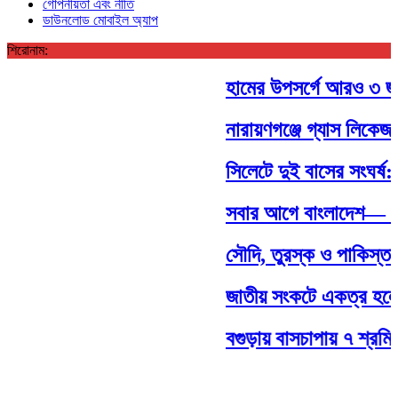
গোপনীয়তা এবং নীতি
ডাউনলোড মোবাইল অ্যাপ
শিরোনাম:
হামের উপসর্গে আরও ৩ জন শি
নারায়ণগঞ্জে গ্যাস লিকেজ 
সিলেটে দুই বাসের সংঘর্ষ: ন
সবার আগে বাংলাদেশ— এই চ
সৌদি, তুরস্ক ও পাকিস্তানের
জাতীয় সংকটে একত্র হলে সম
বগুড়ায় বাসচাপায় ৭ শ্রমি