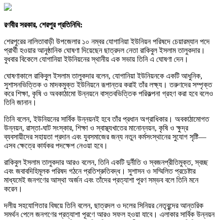
রণবীর সরকার, শেরপুর প্রতিনিধি:
শেরপুরের নালিতাবাড়ী উপজেলার ১০ নম্বর যোগানিয়া ইউনিয়ন পরিষদে চেয়ারম্যান পদে
প্রার্থী হওয়ার আনুষ্ঠানিক ঘোষণা দিয়েছেন ছাত্রদল নেতা রাকিবুল ইসলাম তালুকদার।
বুধবার বিকেলে যোগানিয়া ইউনিয়নের স্থানীয় এক সভায় তিনি এ ঘোষণা দেন।
ঘোষণাকালে রাকিবুল ইসলাম তালুকদার বলেন, যোগানিয়া ইউনিয়নকে একটি আধুনিক,
সুশাসনভিত্তিক ও মাদকমুক্ত ইউনিয়নে রূপান্তর করাই তাঁর লক্ষ্য। তরুণদের সম্পৃক্ত
করে শিক্ষা, কৃষি ও অবকাঠামো উন্নয়নে বাস্তবভিত্তিক পরিকল্পনা গ্রহণ করা হবে বলেও
তিনি জানান।
তিনি বলেন, ইউনিয়নের সার্বিক উন্নয়নই হবে তাঁর প্রধান অগ্রাধিকার। অবকাঠামোগত
উন্নয়ন, রাস্তা-ঘাট সংস্কার, শিক্ষা ও স্বাস্থ্যখাতের মানোন্নয়ন, কৃষি ও ক্ষুদ্র
ব্যবসায়ীদের সহায়তা প্রদান এবং যুবসমাজের জন্য নতুন কর্মসংস্থানের সুযোগ সৃষ্টি—
এসব ক্ষেত্রে কার্যকর পদক্ষেপ নেওয়া হবে।
রাকিবুল ইসলাম তালুকদার আরও বলেন, তিনি একটি দুর্নীতি ও স্বজনপ্রীতিমুক্ত, স্বচ্ছ
এবং জবাবদিহিমূলক পরিষদ গঠনে প্রতিশ্রুতিবদ্ধ। সুশাসন ও সম্মিলিত প্রচেষ্টার
মাধ্যমেই জনগণের আস্থা অর্জন এবং তাঁদের প্রত্যাশা পূরণ সম্ভব বলে তিনি মনে
করেন।
দলীয় সহযোগিতার বিষয়ে তিনি বলেন, ছাত্রদল ও দলের সিনিয়র নেতৃবৃন্দের আন্তরিক
সমর্থন পেলে জনগণের প্রত্যাশা পূরণে আরও সফল হওয়া যাবে। এলাকার সার্বিক উন্নয়ন