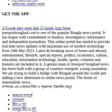
ডাউনলোড মোবাইল অ্যাপ
GET THE APP
jonopodsongbad.com is one of the popular Bangla news portal. It
has begun with commitment of fearless, investigative, informative
and independent journalism. This online portal has started to provide
real time news updates with maximum use of modern technology
from 10th Mar 2023. Latest & breaking news of home and abroad,
entertainment, lifestyle, special reports, politics, economics, culture,
education, information technology, health, sports, columns and
features are included in it. A genius team of Jonopod Songbad news
has been built with a group of countrys energetic young journalists.
We are trying to build a bridge with Bengali around the world and
adding a new dimension to online news portal. The home of
materialistic news.
সম্পাদকঃ এম এ জাফর লিটন ও প্রকাশক: ইয়াসমিন খাতুন
আমাদের সম্পর্কে
যোগাযোগ
নীতি ও শর্ত
ব্যবহার নীতি ও শর্ত