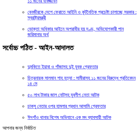
১১ জনের যাবজ্জীবন
বেনজীরকে দেশে ফেরাতে আইনি ও কূটনৈতিক প্রচেষ্টা চালাচ্ছে সরকার :
স্বরাষ্ট্রমন্ত্রী
ভোক্তা অধিকার আইনে অপরাধীর হয় দণ্ড, অভিযোগকারী পান
জরিমানার অর্থ
সর্বোচ্চ পঠিত - আইন-আদালত
দুমকিতে ইয়াবা ও গাঁজাসহ দুই যুবক গ্রেফতার
চিত্রনায়ক সালমান শাহ হত্যা : সামীরাসহ ১১ জনের বিরুদ্ধে প্রতিবেদন
১৪ মে
৫০ লাখ টাকার জাল নোটসহ যুবলীগ নেতা আটক
চাকসু নেতার ওপর হামলার প্রধান আসামি গ্রেফতার
ঈদগাঁও থানার বিশেষ অভিযানে এক মদ ব্যাবসায়ী আটক
আপনার জন্য নির্বাচিত