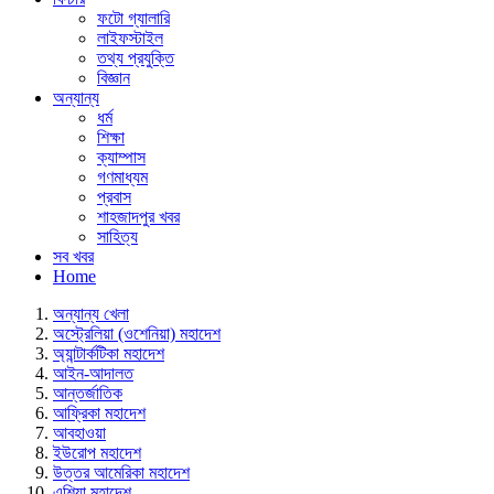
ফটো গ্যালারি
লাইফস্টাইল
তথ্য প্রযুক্তি
বিজ্ঞান
অন্যান্য
ধর্ম
শিক্ষা
ক্যাম্পাস
গণমাধ্যম
প্রবাস
শাহজাদপুর খবর
সাহিত্য
সব খবর
Home
অন্যান্য খেলা
অস্ট্রেলিয়া (ওশেনিয়া) মহাদেশ
অ্যান্টার্কটিকা মহাদেশ
আইন-আদালত
আন্তর্জাতিক
আফ্রিকা মহাদেশ
আবহাওয়া
ইউরোপ মহাদেশ
উত্তর আমেরিকা মহাদেশ
এশিয়া মহাদেশ