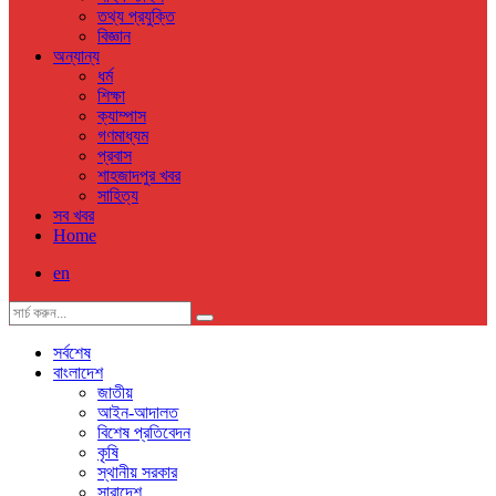
তথ্য প্রযুক্তি
বিজ্ঞান
অন্যান্য
ধর্ম
শিক্ষা
ক্যাম্পাস
গণমাধ্যম
প্রবাস
শাহজাদপুর খবর
সাহিত্য
সব খবর
Home
en
সর্বশেষ
বাংলাদেশ
জাতীয়
আইন-আদালত
বিশেষ প্রতিবেদন
কৃষি
স্থানীয় সরকার
সারাদেশ