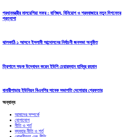
প্রধানমন্ত্রীর মালয়েশিয়া সফর : বাণিজ্য, বিনিয়োগ ও শ্রমবাজারে নতুন দিগন্তের
প্রত্যাশা
ঝালকাঠি-১ আসনে ইসলামী আন্দোলনের নির্বাচনী জনসভা অনুষ্ঠিত
ত্রিশালে সড়ক উদ্বোধন করেন ইউপি চেয়ারম্যান হাবিবুর রহমান
বানারীপাড়ায় ইউনিয়ন বিএনপির সাবেক সভাপতি দেলোয়ার গ্রেফতার
অন্যান্য
আমাদের সম্পর্কে
যোগাযোগ
নীতি ও শর্ত
ব্যবহার নীতি ও শর্ত
গোপনীয়তা এবং নীতি