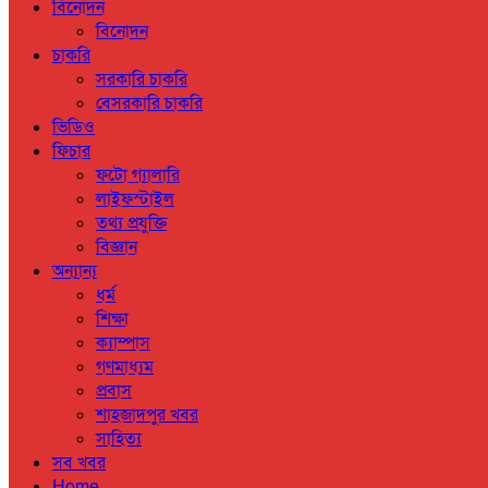
বিনোদন
বিনোদন
চাকরি
সরকারি চাকরি
বেসরকারি চাকরি
ভিডিও
ফিচার
ফটো গ্যালারি
লাইফস্টাইল
তথ্য প্রযুক্তি
বিজ্ঞান
অন্যান্য
ধর্ম
শিক্ষা
ক্যাম্পাস
গণমাধ্যম
প্রবাস
শাহজাদপুর খবর
সাহিত্য
সব খবর
Home