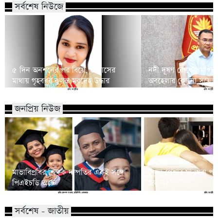
সর্বশেষ নিউজে
৫ দিন অনশনের পর বিয়ে, ৩ মাসের
নদী দূষণ রোধে সমন্বিত 
মাথায় গৃহবধূর ঝুলন্ত মরদেহ উদ্ধার
অবহেলার কোনো সুযোগ নেই
জনপ্রিয় নিউজ
মাভাবিপ্রবির শিক্ষক দম্পতির একই সঙ্গে
কোন পেশার মানুষরা পর
পিএইচডি অর্জন
জড়ান?
সর্বশেষ - জাতীয়