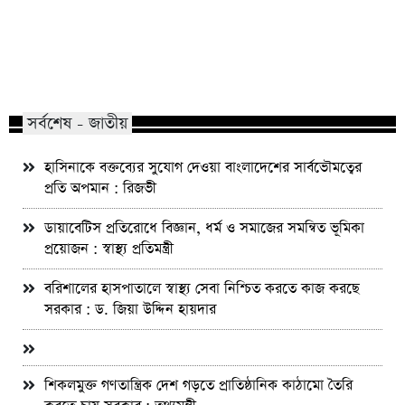
মাভাবিপ্রবির শিক্ষক দম্পতির একই সঙ্গে
কোন পেশার মানুষরা পর
পিএইচডি অর্জন
জড়ান?
সর্বশেষ - জাতীয়
হাসিনাকে বক্তব্যের সুযোগ দেওয়া বাংলাদেশের সার্বভৌমত্বের
প্রতি অপমান : রিজভী
ডায়াবেটিস প্রতিরোধে বিজ্ঞান, ধর্ম ও সমাজের সমন্বিত ভূমিকা
প্রয়োজন : স্বাস্থ্য প্রতিমন্ত্রী
বরিশালের হাসপাতালে স্বাস্থ্য সেবা নিশ্চিত করতে কাজ করছে
সরকার : ড. জিয়া উদ্দিন হায়দার
শিকলমুক্ত গণতান্ত্রিক দেশ গড়তে প্রাতিষ্ঠানিক কাঠামো তৈরি