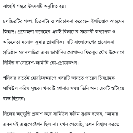
সাংহাই শহরে উৎসবটি অনুষ্ঠিত হয়।
চলচ্চিত্রটির গল্প, চিত্রনাট্য ও পরিচালনা করেছেন ইশতিয়াক আহমেদ
জিহাদ। প্রযোজনা করেছেন একই বিভাগের সহকারী অধ্যাপক ও
অভিনেতা মনোজ কুমার প্রামাণিক। এটি বাংলাদেশের প্রযোজনা
প্রতিষ্ঠান ম্যানপাচিত্রা এবং জার্মানির মোগাদর ফিল্মের যৌথ উদ্যোগে
নির্মিত বাংলাদেশ-জার্মানি কো-প্রোডাকশন।
শনিবার রাতেই হোয়াটসঅ্যাপে খবরটি জানতে পারেন চিত্রগ্রাহক
সামিউল করিম সুপ্তক। খবরটি শোনার সময় তিনি অন্য একটি শুটিংয়ে
ব্যস্ত ছিলেন।
নিজের অনুভূতি প্রকাশ করে সামিউল করিম সুপ্তক বলেন, ‘আমার
একদমই এক্সপেক্টেশন ছিল না। যখন পেয়েছি, তখন বিশ্বাস করতে