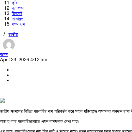
কৃষি
ক্যাম্পাস
ক্রিকেট
খেলাধুলা
গণমাধ্যম
/
জাতীয়
বাসস
April 23, 2026 4:12 am
জাতীয় সংসদের বিভিন্ন গ্যালারির নাম পরিবর্তন করে মহান মুক্তিযুদ্ধে অসামান্য অবদান রাখা
আজ বুধবার গ্যালারিগুলোতে এমন নামফলক দেখা যায়।
এর আগে গ্যালারিগুলোর নাম ছিল নদী ও ফুলের নামে। নতুন নামকরণের ফলে সংসদ ভবনের প্রতিট