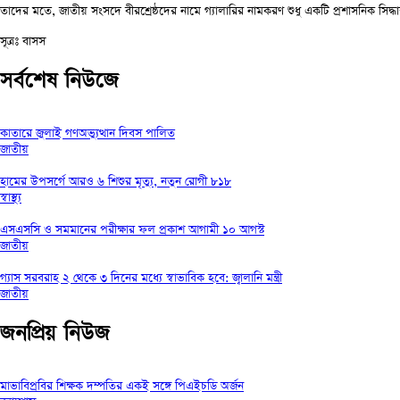
তাদের মতে, জাতীয় সংসদে বীরশ্রেষ্ঠদের নামে গ্যালারির নামকরণ শুধু একটি প্রশাসনিক সিদ্ধা
সূত্রঃ বাসস
সর্বশেষ নিউজে
কাতারে জুলাই গণঅভ্যুত্থান দিবস পালিত
জাতীয়
হামের উপসর্গে আরও ৬ শিশুর মৃত্যু, নতুন রোগী ৮১৮
স্বাস্থ্য
এসএসসি ও সমমানের পরীক্ষার ফল প্রকাশ আগামী ১০ আগস্ট
জাতীয়
গ্যাস সরবরাহ ২ থেকে ৩ দিনের মধ্যে স্বাভাবিক হবে: জ্বালানি মন্ত্রী
জাতীয়
জনপ্রিয় নিউজ
মাভাবিপ্রবির শিক্ষক দম্পতির একই সঙ্গে পিএইচডি অর্জন