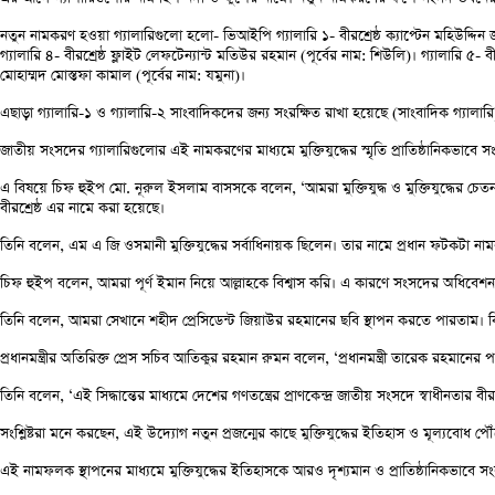
নতুন নামকরণ হওয়া গ্যালারিগুলো হলো- ভিআইপি গ্যালারি ১- বীরশ্রেষ্ঠ ক্যাপ্টেন মহিউদ্দিন জাহাঙ্
গ্যালারি ৪- বীরশ্রেষ্ঠ ফ্লাইট লেফটেন্যান্ট মতিউর রহমান (পূর্বের নাম: শিউলি)। গ্যালারি ৫- বীর
মোহাম্মদ মোস্তফা কামাল (পূর্বের নাম: যমুনা)।
এছাড়া গ্যালারি-১ ও গ্যালারি-২ সাংবাদিকদের জন্য সংরক্ষিত রাখা হয়েছে (সাংবাদিক গ্যালারি
জাতীয় সংসদের গ্যালারিগুলোর এই নামকরণের মাধ্যমে মুক্তিযুদ্ধের স্মৃতি প্রাতিষ্ঠানিকভাব
এ বিষয়ে চিফ হুইপ মো. নূরুল ইসলাম বাসসকে বলেন, ‘আমরা মুক্তিযুদ্ধ ও মুক্তিযুদ্ধের চ
বীরশ্রেষ্ঠ এর নামে করা হয়েছে।
তিনি বলেন, এম এ জি ওসমানী মুক্তিযুদ্ধের সর্বাধিনায়ক ছিলেন। তার নামে প্রধান ফটকট
চিফ হুইপ বলেন, আমরা পূর্ণ ইমান নিয়ে আল্লাহকে বিশ্বাস করি। এ কারণে সংসদের অধিবেশন কক্ষ
তিনি বলেন, আমরা সেখানে শহীদ প্রেসিডেন্ট জিয়াউর রহমানের ছবি স্থাপন করতে পারতাম। কি
প্রধানমন্ত্রীর অতিরিক্ত প্রেস সচিব আতিকুর রহমান রুমন বলেন, ‘প্রধানমন্ত্রী তারেক রহমানের
তিনি বলেন, ‘এই সিদ্ধান্তের মাধ্যমে দেশের গণতন্ত্রের প্রাণকেন্দ্র জাতীয় সংসদে স্বাধীনতার বী
সংশ্লিষ্টরা মনে করছেন, এই উদ্যোগ নতুন প্রজন্মের কাছে মুক্তিযুদ্ধের ইতিহাস ও মূল্যবোধ পৌঁ
এই নামফলক স্থাপনের মাধ্যমে মুক্তিযুদ্ধের ইতিহাসকে আরও দৃশ্যমান ও প্রাতিষ্ঠানিকভাবে