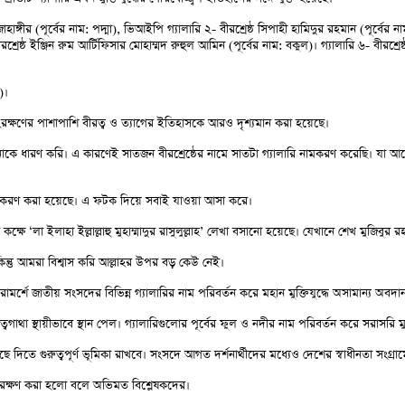
গীর (পূর্বের নাম: পদ্মা), ভিআইপি গ্যালারি ২- বীরশ্রেষ্ঠ সিপাহী হামিদুর রহমান (পূর্বের নাম: 
শ্রেষ্ঠ ইঞ্জিন রুম আর্টিফিসার মোহাম্মদ রুহুল আমিন (পূর্বের নাম: বকুল)। গ্যালারি ৬- বীরশ্রেষ্
)।
ে সংরক্ষণের পাশাপাশি বীরত্ব ও ত্যাগের ইতিহাসকে আরও দৃশ্যমান করা হয়েছে।
েতনাকে ধারণ করি। এ কারণেই সাতজন বীরশ্রেষ্ঠের নামে সাতটা গ্যালারি নামকরণ করেছি। যা 
া নামকরণ করা হয়েছে। এ ফটক দিয়ে সবাই যাওয়া আসা করে।
ে ‘লা ইলাহা ইল্লাল্লাহু মুহাম্মাদুর রাসুলুল্লাহ’ লেখা বসানো হয়েছে। যেখানে শেখ মুজিবুর
ন্তু আমরা বিশ্বাস করি আল্লাহর উপর বড় কেউ নেই।
 পরামর্শে জাতীয় সংসদের বিভিন্ন গ্যালারির নাম পরিবর্তন করে মহান মুক্তিযুদ্ধে অসামান্য অবদ
রত্বগাথা স্থায়ীভাবে স্থান পেল। গ্যালারিগুলোর পূর্বের ফুল ও নদীর নাম পরিবর্তন করে সরাসরি মু
ছে দিতে গুরুত্বপূর্ণ ভূমিকা রাখবে। সংসদে আগত দর্শনার্থীদের মধ্যেও দেশের স্বাধীনতা সংগ্রা
 সংরক্ষণ করা হলো বলে অভিমত বিশ্লেষকদের।