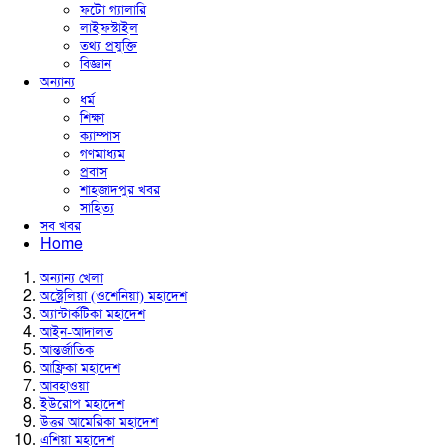
ফটো গ্যালারি
লাইফস্টাইল
তথ্য প্রযুক্তি
বিজ্ঞান
অন্যান্য
ধর্ম
শিক্ষা
ক্যাম্পাস
গণমাধ্যম
প্রবাস
শাহজাদপুর খবর
সাহিত্য
সব খবর
Home
অন্যান্য খেলা
অস্ট্রেলিয়া (ওশেনিয়া) মহাদেশ
অ্যান্টার্কটিকা মহাদেশ
আইন-আদালত
আন্তর্জাতিক
আফ্রিকা মহাদেশ
আবহাওয়া
ইউরোপ মহাদেশ
উত্তর আমেরিকা মহাদেশ
এশিয়া মহাদেশ