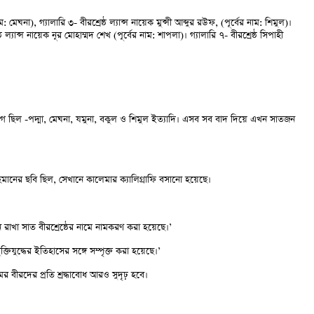
মেঘনা), গ্যালারি ৩- বীরশ্রেষ্ঠ ল্যান্স নায়েক মুন্সী আব্দুর রউফ, (পূর্বের নাম: শিমুল)।
ঠ ল্যান্স নায়েক নূর মোহাম্মদ শেখ (পূর্বের নাম: শাপলা)। গ্যালারি ৭- বীরশ্রেষ্ঠ সিপাহী
আগে ছিল -পদ্মা, মেঘনা, যমুনা, বকুল ও শিমুল ইত্যাদি। এসব সব বাদ দিয়ে এখন সাতজন
 রহমানের ছবি ছিল, সেখানে কালেমার ক্যালিগ্রাফি বসানো হয়েছে।
ান রাখা সাত বীরশ্রেষ্ঠের নামে নামকরণ করা হয়েছে।’
ক্তিযুদ্ধের ইতিহাসের সঙ্গে সম্পৃক্ত করা হয়েছে।’
মের বীরদের প্রতি শ্রদ্ধাবোধ আরও সুদৃঢ় হবে।