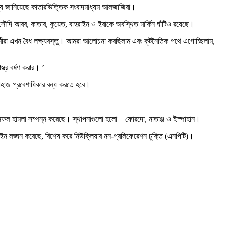
এ তথ্য জানিয়েছে কাতারভিত্তিক সংবাদমাধ্যম আলজাজিরা।
ে সৌদি আরব, কাতার, কুয়েত, বাহরাইন ও ইরাকে অবস্থিত মার্কিন ঘাঁটিও রয়েছে।
র্মীরা এখন বৈধ লক্ষ্যবস্তু। আমরা আলোচনা করছিলাম এবং কূটনৈতিক পথে এগোচ্ছিলাম,
ত্র বর্ষণ করার। ’
 জাহাজ প্রবেশাধিকার বন্ধ করতে হবে।
পনায় সফল হামলা সম্পন্ন করেছে। স্থাপনাগুলো হলো—ফোরদো, নাতাঞ্জ ও ইস্পাহান।
 আইন লঙ্ঘন করেছে, বিশেষ করে নিউক্লিয়ার নন-প্রলিফেরেশন চুক্তি (এনপিটি)।