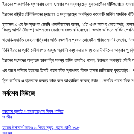
ইরানের পারমাণবিক স্থাপনায় বোমা হামলার পর মধ্যপ্রাচ্যে যুক্তরাষ্ট্রের ঘাঁটিগুলোতে
ইরানের রাষ্ট্রীয় টেলিভিশনের চ্যানেল-৩ মধ্যপ্রাচ্যে অবস্থিত কয়েকটি মার্কিন সামরিক 
চ্যানেল-৩ এর উপস্থাপক মেহদি খানালীজাদেহ বলেন, ‘এটা এখন আগের চেয়ে স্পষ্ট, কেবল
কিন্তু আপনি (ট্রাম্প) আপনাদের সেনাদের রক্ত ঝরিয়েছেন। ওভাল অফিসে মার্কিন প্রেসিডে
খামেনি-সমর্থিত কেহান পত্রিকার অতি রক্ষণশীল প্রধান হোসেইন শরিয়তমাদারি লেখেন, ‘এখন 
তিনি ইরানের প্রতি কৌশলগত হরমুজ প্রণালি বন্ধ করার জন্য তার দীর্ঘদিনের আহ্বান পুনর্ব্
ইরানের সংসদের অন্যতম ডানপন্থি সদস্য হামিদ রাসাইও বলেন, ইরানকে অবশ্যই সৌদি আ
এর আগে শনিবার ইরানের তিনটি পারমাণবিক স্থাপনায় বিমান হামলা চালিয়েছে যুক্তরাষ্ট্র
নিন্দা জানিয়ে এ হামলাকে জঘন্য কাজ বলে আখ্যায়িত করেছে ইরান। দেশটির পারমাণবিক সংস
সর্বশেষ নিউজে
কাতারে জুলাই গণঅভ্যুত্থান দিবস পালিত
জাতীয়
হামের উপসর্গে আরও ৬ শিশুর মৃত্যু, নতুন রোগী ৮১৮
স্বাস্থ্য