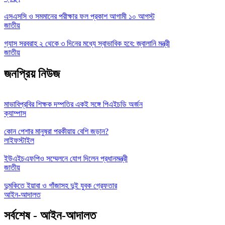
এসএসসি ও সমমানের পরীক্ষার ফল প্রকাশ আগামী ১০ আগস্ট
জাতীয়
গ্যাস সরবরাহ ২ থেকে ৩ দিনের মধ্যে স্বাভাবিক হবে: জ্বালানি মন্ত্রী
জাতীয়
জনপ্রিয় নিউজ
মাভাবিপ্রবির শিক্ষক দম্পতির একই সঙ্গে পিএইচডি অর্জন
ক্যাম্পাস
কোন পেশার মানুষরা পরকীয়ায় বেশি জড়ান?
লাইফস্টাইল
ইউএইচএফপিও সম্মেলনে যোগ দিলেন প্রধানমন্ত্রী
জাতীয়
দুমকিতে ইয়াবা ও গাঁজাসহ দুই যুবক গ্রেফতার
আইন-আদালত
সর্বশেষ - আইন-আদালত