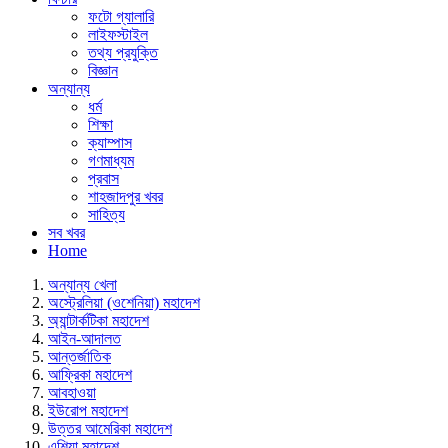
ফটো গ্যালারি
লাইফস্টাইল
তথ্য প্রযুক্তি
বিজ্ঞান
অন্যান্য
ধর্ম
শিক্ষা
ক্যাম্পাস
গণমাধ্যম
প্রবাস
শাহজাদপুর খবর
সাহিত্য
সব খবর
Home
অন্যান্য খেলা
অস্ট্রেলিয়া (ওশেনিয়া) মহাদেশ
অ্যান্টার্কটিকা মহাদেশ
আইন-আদালত
আন্তর্জাতিক
আফ্রিকা মহাদেশ
আবহাওয়া
ইউরোপ মহাদেশ
উত্তর আমেরিকা মহাদেশ
এশিয়া মহাদেশ