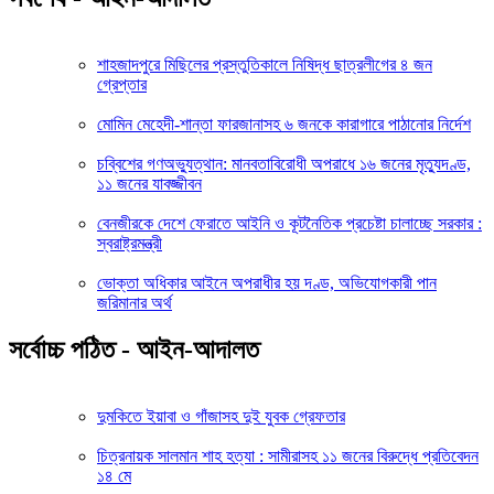
শাহজাদপুরে মিছিলের প্রস্তুতিকালে নিষিদ্ধ ছাত্রলীগের ৪ জন
গ্রেপ্তার
মোমিন মেহেদী-শান্তা ফারজানাসহ ৬ জনকে কারাগারে পাঠানোর নির্দেশ
চব্বিশের গণঅভ্যুত্থান: মানবতাবিরোধী অপরাধে ১৬ জনের মৃত্যুদণ্ড,
১১ জনের যাবজ্জীবন
বেনজীরকে দেশে ফেরাতে আইনি ও কূটনৈতিক প্রচেষ্টা চালাচ্ছে সরকার :
স্বরাষ্ট্রমন্ত্রী
ভোক্তা অধিকার আইনে অপরাধীর হয় দণ্ড, অভিযোগকারী পান
জরিমানার অর্থ
সর্বোচ্চ পঠিত - আইন-আদালত
দুমকিতে ইয়াবা ও গাঁজাসহ দুই যুবক গ্রেফতার
চিত্রনায়ক সালমান শাহ হত্যা : সামীরাসহ ১১ জনের বিরুদ্ধে প্রতিবেদন
১৪ মে