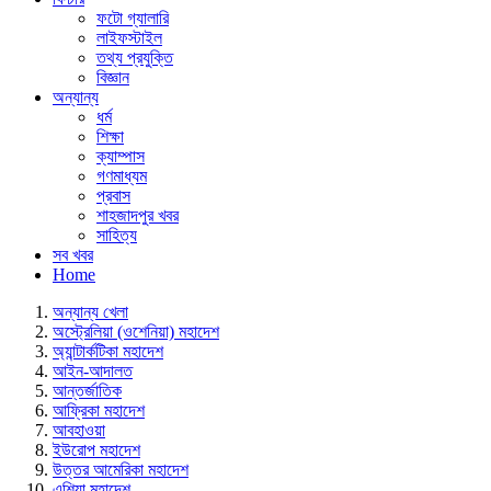
ফটো গ্যালারি
লাইফস্টাইল
তথ্য প্রযুক্তি
বিজ্ঞান
অন্যান্য
ধর্ম
শিক্ষা
ক্যাম্পাস
গণমাধ্যম
প্রবাস
শাহজাদপুর খবর
সাহিত্য
সব খবর
Home
অন্যান্য খেলা
অস্ট্রেলিয়া (ওশেনিয়া) মহাদেশ
অ্যান্টার্কটিকা মহাদেশ
আইন-আদালত
আন্তর্জাতিক
আফ্রিকা মহাদেশ
আবহাওয়া
ইউরোপ মহাদেশ
উত্তর আমেরিকা মহাদেশ
এশিয়া মহাদেশ