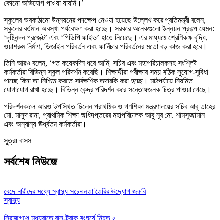
কোনো অভিযোগ পাওয়া যায়নি।’
স্কুলের অবকাঠামো উন্নয়নের পদক্ষেপ নেওয়া হয়েছে উল্লেখ করে প্রতিমন্ত্রী বলেন,
স্কুলের বর্তমান অবস্থা পর্যবেক্ষণ করা হচ্ছে। সরকার অনেকগুলো উন্নয়ন প্রকল্প যেমন:
‘দৃষ্টিনন্দন প্রজেক্ট’ এবং ‘পিডিপি ফাইভ’ হাতে নিয়েছে। এর মাধ্যমে শ্রেণিকক্ষ বৃদ্ধি,
ওয়াশরুম নির্মাণ, ডিজাইন পরিবর্তন এবং ফার্নিচার পরিবর্তনের মতো বড় কাজ করা হবে।
তিনি আরও বলেন, ‘গত কয়েকদিন ধরে আমি, সচিব এবং মহাপরিচালকসহ সংশ্লিষ্ট
কর্মকর্তারা বিভিন্ন স্কুল পরিদর্শন করেছি। শিক্ষার্থীরা পরীক্ষার সময় সঠিক সুযোগ-সুবিধা
পাচ্ছে কিনা তা নিশ্চিত করতে সার্বক্ষণিক তদারকি করা হচ্ছে। মাঠপর্যায়ে নিয়মিত
যোগাযোগ রাখা হচ্ছে। বিভিন্ন কেন্দ্র পরিদর্শন করে সন্তোষজনক চিত্র পাওয়া গেছে।
পরিদর্শনকালে আরও উপস্থিত ছিলেন প্রাথমিক ও গণশিক্ষা মন্ত্রণালয়ের সচিব আবু তাহের
মো. মাসুদ রানা, প্রাথমিক শিক্ষা অধিদপ্তরের মহাপরিচালক আবু নূর মো. শামসুজ্জামান
এবং অন্যান্য ঊর্ধ্বতন কর্মকর্তারা।
সূূত্রঃ বাসস
সর্বশেষ নিউজে
বেদে নারীদের মধ্যে স্বাস্থ্য সচেতনতা তৈরির উদ্যোগ জরুরি
স্বাস্থ্য
সিরাজগঞ্জে মধ্যরাতে বাস-ট্রাক সংঘর্ষে নিহত ২