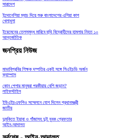
সারাদেশ
ইন্দোনেশিয়া ম্যাচ দিয়ে শুরু বাংলাদেশের এশিয়া কাপ
খেলাধুলা
ইয়েমেনের তেলসমৃদ্ধ মারিবে হুথি বিদ্রোহীদের হামলায় নিহত ১০
আন্তর্জাতিক
জনপ্রিয় নিউজ
মাভাবিপ্রবির শিক্ষক দম্পতির একই সঙ্গে পিএইচডি অর্জন
ক্যাম্পাস
কোন পেশার মানুষরা পরকীয়ায় বেশি জড়ান?
লাইফস্টাইল
ইউএইচএফপিও সম্মেলনে যোগ দিলেন প্রধানমন্ত্রী
জাতীয়
দুমকিতে ইয়াবা ও গাঁজাসহ দুই যুবক গ্রেফতার
আইন-আদালত
সর্বশেষ - আইন-আদালত