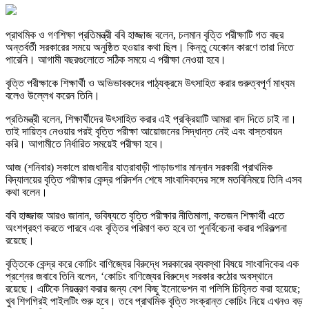
প্রাথমিক ও গণশিক্ষা প্রতিমন্ত্রী ববি হাজ্জাজ বলেন, চলমান বৃত্তি পরীক্ষাটি গত বছর
অন্তর্বর্তী সরকারের সময়ে অনুষ্ঠিত হওয়ার কথা ছিল। কিন্তু যেকোন কারণে তারা নিতে
পারেনি। আগামী বছরগুলোতে সঠিক সময়ে এ পরীক্ষা নেওয়া হবে।
বৃত্তি পরীক্ষাকে শিক্ষার্থী ও অভিভাবকদের পাঠ্যক্রমে উৎসাহিত করার গুরুত্বপূর্ণ মাধ্যম
বলেও উল্লেখ করেন তিনি।
প্রতিমন্ত্রী বলেন, শিক্ষার্থীদের উৎসাহিত করার এই প্রক্রিয়াটি আমরা বাদ দিতে চাই না।
তাই দায়িত্ব নেওয়ার পরই বৃত্তি পরীক্ষা আয়োজনের সিদ্ধান্ত নেই এবং বাস্তবায়ন
করি। আগামীতে নির্ধারিত সময়েই পরীক্ষা হবে।
আজ (শনিবার) সকালে রাজধানীর যাত্রাবাড়ী পাড়াডগার মান্নান সরকারী প্রাথমিক
বিদ্যালয়ের বৃত্তি পরীক্ষার কেন্দ্র পরিদর্শন শেষে সাংবাদিকদের সঙ্গে মতবিনিময়ে তিনি এসব
কথা বলেন।
ববি হাজ্জাজ আরও জানান, ভবিষ্যতে বৃত্তি পরীক্ষার নীতিমালা, কতজন শিক্ষার্থী এতে
অংশগ্রহণ করতে পারবে এবং বৃত্তির পরিমাণ কত হবে তা পুনর্বিবেচনা করার পরিকল্পনা
রয়েছে।
বৃত্তিকে কেন্দ্র করে কোচিং বাণিজ্যের বিরুদ্ধে সরকারের ব্যবস্থা বিষয়ে সাংবাদিকের এক
প্রশ্নের জবাবে তিনি বলেন, ‘কোচিং বাণিজ্যের বিরুদ্ধে সরকার কঠোর অবস্থানে
রয়েছে। এটিকে নিয়ন্ত্রণ করার জন্য বেশ কিছু ইনোভেশন বা পলিসি চিহ্নিত করা হয়েছে;
খুব শিগগিরই পাইলটিং শুরু হবে। তবে প্রাথমিক বৃত্তি সংক্রান্ত কোচিং নিয়ে এখনও বড়