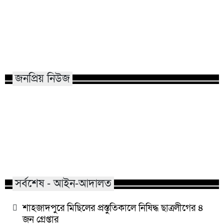
কাতারে জুলাই গণঅভ্যুত্থান দিবস
হামের উপসর্গে আরও ৬
পালিত
নতুন রোগী ৮১৮
জনপ্রিয় নিউজ
মাভাবিপ্রবির শিক্ষক দম্পতির একই
কোন পেশার মানুষরা
সঙ্গে পিএইচডি অর্জন
জড়ান?
সর্বশেষ - আইন-আদালত
শাহজাদপুরে মিছিলের প্রস্তুতিকালে নিষিদ্ধ ছাত্রলীগের ৪
জন গ্রেপ্তার