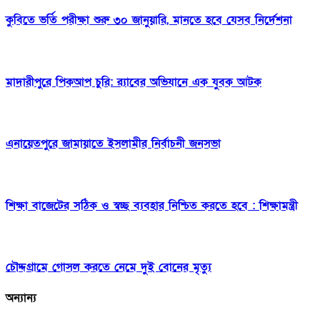
কুবিতে ভর্তি পরীক্ষা শুরু ৩০ জানুয়ারি, মানতে হবে যেসব নির্দেশনা
মাদারীপুরে পিকআপ চুরি: র‍‍্যাবের অভিযানে এক যুবক আটক
এনায়েতপুরে জামায়াতে ইসলামীর নির্বাচনী জনসভা
শিক্ষা বাজেটের সঠিক ও স্বচ্ছ ব্যবহার নিশ্চিত করতে হবে : শিক্ষামন্ত্রী
চৌদ্দগ্রামে গোসল করতে নেমে দুই বোনের মৃত্যু
অন্যান্য