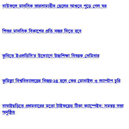
বাউফলে মানসিক ভারসাম্যহীন ছেলের আগুনে পুড়ে গেল ঘর
শিশুর মানসিক বিকাশের প্রতি নজর দিতে হবে
কুবিতে ইএলডিসি’র উদ্যোগে উচ্চশিক্ষা বিষয়ক সেমিনার
কুমিল্লা বিশ্ববিদ্যালয়ের বিজয়-২৪ হলে ফের মোবাইল ও ল্যাপটপ চুরি
বাঘাইছড়িতে প্রথমবারের মতো টাইফয়েড টিকা ক্যাম্পেইন: সমন্বয় সভা
অনুষ্ঠিত