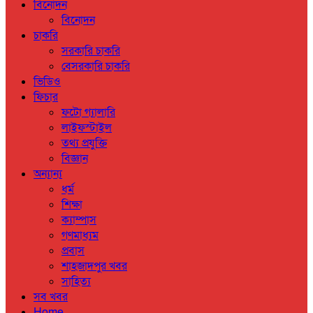
বিনোদন
বিনোদন
চাকরি
সরকারি চাকরি
বেসরকারি চাকরি
ভিডিও
ফিচার
ফটো গ্যালারি
লাইফস্টাইল
তথ্য প্রযুক্তি
বিজ্ঞান
অন্যান্য
ধর্ম
শিক্ষা
ক্যাম্পাস
গণমাধ্যম
প্রবাস
শাহজাদপুর খবর
সাহিত্য
সব খবর
Home