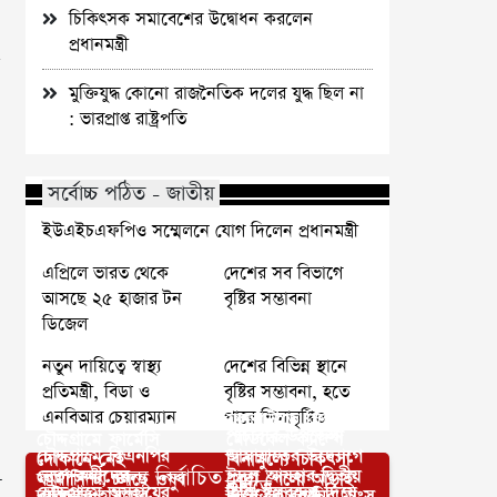
চিকিৎসক সমাবেশের উদ্বোধন করলেন
প্রধানমন্ত্রী
মুক্তিযুদ্ধ কোনো রাজনৈতিক দলের যুদ্ধ ছিল না
: ভারপ্রাপ্ত রাষ্ট্রপতি
সর্বোচ্চ পঠিত - জাতীয়
ইউএইচএফপিও সম্মেলনে যোগ দিলেন প্রধানমন্ত্রী
এপ্রিলে ভারত থেকে
দেশের সব বিভাগে
আসছে ২৫ হাজার টন
বৃষ্টির সম্ভাবনা
ডিজেল
নতুন দায়িত্বে স্বাস্থ্য
দেশের বিভিন্ন স্থানে
প্রতিমন্ত্রী, বিডা ও
বৃষ্টির সম্ভাবনা, হতে
এনবিআর চেয়ারম্যান
পারে শিলাবৃষ্টিও
ফুলবাড়ীতে ফ্রি
পাঁচবিবি উপজেলা
চৌদ্দগ্রামে ফার্মেসি
মেডিকেল ক্যাম্পে
চৌদ্দগ্রামে বিএনপির
জামায়াতের উদ্যোগে
দোকানে নেই
বিনামুল্যে চিকিৎসা
আপনার জন্য নির্বাচিত
নেতা-কর্মীদের
ঈদুল আযহার দ্বিতীয়
ফার্মাসিস্ট, চলছে ওষুধ
সেবা পেলো আড়াই
য়
কুবিতে
চৌদ্দগ্রামে অসহায়ের
হিলি স্থলবন্দর দিয়ে
বাড়িঘরে হামলার
দিনে কোরবানির মাংস