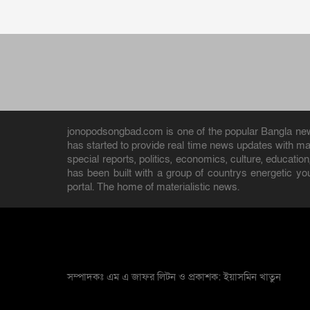
jonopodsongbad.com is one of the popular Bangla news 
has started to provide real time news updates with m
special reports, politics, economics, culture, educat
has been built with a group of countrys energetic yo
portal. The home of materialistic news.
সম্পাদকঃ এম এ জাফর লিটন ও প্রকাশক: ইয়াসমিন খাতুন