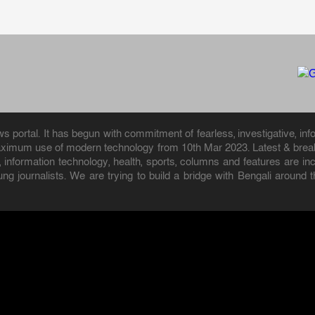
portal. It has begun with commitment of fearless, investigative, info
aximum use of modern technology from 10th Mar 2023. Latest & breaki
ion, information technology, health, sports, columns and features are
ung journalists. We are trying to build a bridge with Bengali aroun