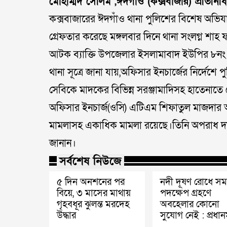
মোহাম্মদ সেলিম ,ঈদগাঁও (কক্সবাজার) প্রতিনিধি
কক্সবাজারের ঈদগাঁও থানা পুলিশের বিশেষ অভিয
গ্রেফতার করেছে মঙ্গলবার দিনে থানা সংলগ্ন শা
আটক ব্যাক্তি উপজেলার ইসলামাবাদ ইউপির ৮নং 
থানা সূত্রে জানা যায়,অফিসার ইনচার্জের নির্দ
সেবিকে মাদকের বিভিন্ন সরঞ্জামাদিসহ হাতেনাতে গ্র
অফিসার ইনচার্জ(ওসি) এটিএম শিফাতুল মাজদার আট
মামলাসহ একাধিক মামলা রয়েছে।তিনি অপরাধ দম
জানান।
সর্বশেষ নিউজে
৫ দিন অনশনের পর
নদী দূষণ রোধে সমন
বিয়ে, ৩ মাসের মাথায়
পদক্ষেপ গ্রহণে
গৃহবধূর ঝুলন্ত মরদেহ
অবহেলার কোনো
উদ্ধার
সুযোগ নেই : প্রধানমন্