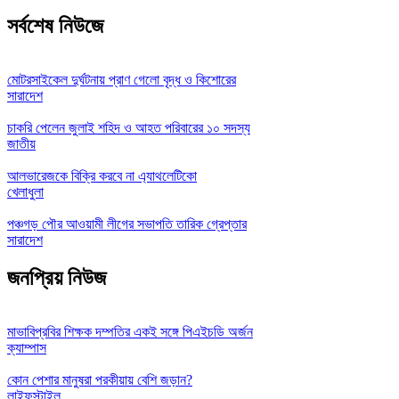
সর্বশেষ নিউজে
মোটরসাইকেল দুর্ঘটনায় প্রাণ গেলো বৃদ্ধ ও কিশোরের
সারাদেশ
চাকরি পেলেন জুলাই শহিদ ও আহত পরিবারের ১০ সদস্য
জাতীয়
আলভারেজকে বিক্রি করবে না এ্যাথলেটিকো
খেলাধুলা
পঞ্চগড় পৌর আওয়ামী লীগের সভাপতি তারিক গ্রেপ্তার
সারাদেশ
জনপ্রিয় নিউজ
মাভাবিপ্রবির শিক্ষক দম্পতির একই সঙ্গে পিএইচডি অর্জন
ক্যাম্পাস
কোন পেশার মানুষরা পরকীয়ায় বেশি জড়ান?
লাইফস্টাইল