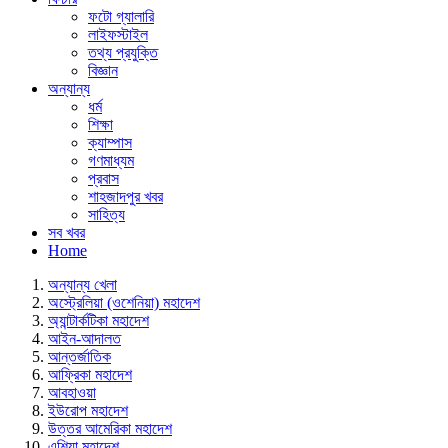
ফটো গ্যালারি
লাইফস্টাইল
তথ্য প্রযুক্তি
বিজ্ঞান
অন্যান্য
ধর্ম
শিক্ষা
ক্যাম্পাস
গণমাধ্যম
প্রবাস
শাহজাদপুর খবর
সাহিত্য
সব খবর
Home
অন্যান্য খেলা
অস্ট্রেলিয়া (ওশেনিয়া) মহাদেশ
অ্যান্টার্কটিকা মহাদেশ
আইন-আদালত
আন্তর্জাতিক
আফ্রিকা মহাদেশ
আবহাওয়া
ইউরোপ মহাদেশ
উত্তর আমেরিকা মহাদেশ
এশিয়া মহাদেশ