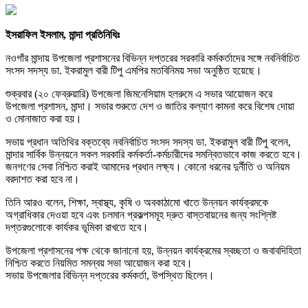
ইসরাফিল ইসলাম, মান্দা প্রতিনিধিঃ
নওগাঁর মান্দায় উপজেলা প্রশাসনের বিভিন্ন দপ্তরের সরকারি কর্মকর্তাদের সঙ্গে নবনির্বাচিত
সংসদ সদস্য ডা. ইকরামুল বারী টিপু এমপির মতবিনিময় সভা অনুষ্ঠিত হয়েছে।
শুক্রবার (২০ ফেব্রুয়ারি) উপজেলা জিমনেসিয়াম হলরুমে এ সভার আয়োজন করে
উপজেলা প্রশাসন, মান্দা। সভার শুরুতে দেশ ও জাতির কল্যাণ কামনা করে বিশেষ দোয়া
ও মোনাজাত করা হয়।
সভায় প্রধান অতিথির বক্তব্যে নবনির্বাচিত সংসদ সদস্য ডা. ইকরামুল বারী টিপু বলেন,
মান্দার সার্বিক উন্নয়নে সকল সরকারি কর্মকর্তা-কর্মচারীদের সমন্বিতভাবে কাজ করতে হবে।
জনগণের সেবা নিশ্চিত করাই আমাদের প্রধান লক্ষ্য। কোনো ধরনের দুর্নীতি ও অনিয়ম
বরদাশত করা হবে না।
তিনি আরও বলেন, শিক্ষা, স্বাস্থ্য, কৃষি ও অবকাঠামো খাতে উন্নয়ন কার্যক্রমকে
অগ্রাধিকার দেওয়া হবে এবং চলমান প্রকল্পসমূহ দ্রুত বাস্তবায়নের জন্য সংশ্লিষ্ট
দপ্তরগুলোকে কার্যকর ভূমিকা রাখতে হবে।
উপজেলা প্রশাসনের পক্ষ থেকে জানানো হয়, উন্নয়ন কার্যক্রমের স্বচ্ছতা ও জবাবদিহিতা
নিশ্চিত করতে নিয়মিত সমন্বয় সভা আয়োজন করা হবে।
সভায় উপজেলার বিভিন্ন দপ্তরের কর্মকর্তা, উপস্থিত ছিলেন।