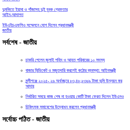
দুমকিতে ইয়াবা ও গাঁজাসহ দুই যুবক গ্রেফতার
আইন-আদালত
ইউএইচএফপিও সম্মেলনে যোগ দিলেন প্রধানমন্ত্রী
জাতীয়
সর্বশেষ - জাতীয়
চাকরি পেলেন জুলাই শহিদ ও আহত পরিবারের ১০ সদস্য
বাজার সিন্ডিকেট ও মজুতদারি করলেই কঠোর ব্যবস্থা: আইনমন্ত্রী
মুন্সীগঞ্জে ২০২৫- ২৬ অর্থবছরে ৮৩,৪৮,৮৩৬৯ টাকা ভূমি উন্নয়ন কর
আদায়
নির্ধারিত সময়ে কাজ শেষ না হওয়ায় কোটি টাকা ফেরত দিলেন ইউএনও
চিকিৎসক সমাবেশের উদ্বোধন করলেন প্রধানমন্ত্রী
সর্বোচ্চ পঠিত - জাতীয়