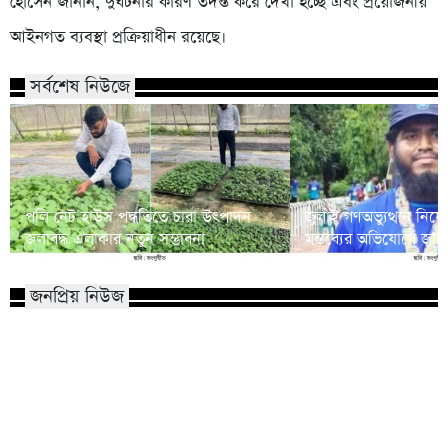
হোসেন জানান, দুর্ঘটনার কারণ তদন্ত করে দেখা হচ্ছে এবং প্রয়োজনীয়
আইনগত ব্যবস্থা প্রক্রিয়াধীন রয়েছে।
সর্বশেষ নিউজে
পলি নেট হাউস পদ্ধতিতে চারা উৎপাদন
জুলাই গণঅভ্যুত্থান নি
জলাবদ্ধ এলাকার নতুন সম্ভাবনা
মন্তব্যের অভিযোগে জাবি শি
জনপ্রিয় নিউজ
মাভাবিপ্রবির শিক্ষক দম্পতির একই সঙ্গে
কোন পেশার মানুষরা পর