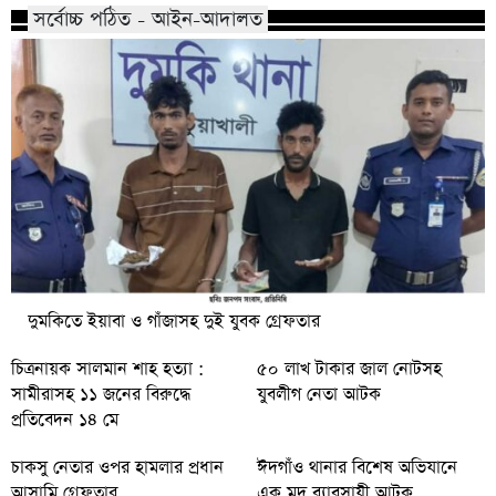
সর্বোচ্চ পঠিত - আইন-আদালত
দুমকিতে ইয়াবা ও গাঁজাসহ দুই যুবক গ্রেফতার
চিত্রনায়ক সালমান শাহ হত্যা :
৫০ লাখ টাকার জাল নোটসহ
সামীরাসহ ১১ জনের বিরুদ্ধে
যুবলীগ নেতা আটক
প্রতিবেদন ১৪ মে
চাকসু নেতার ওপর হামলার প্রধান
ঈদগাঁও থানার বিশেষ অভিযানে
আসামি গ্রেফতার
এক মদ ব্যাবসায়ী আটক