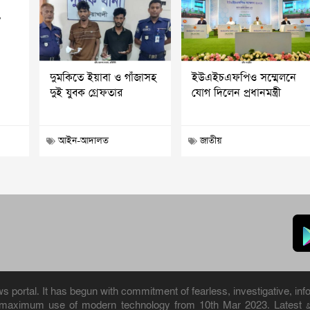
?
দুমকিতে ইয়াবা ও গাঁজাসহ
ইউএইচএফপিও সম্মেলনে
দুই যুবক গ্রেফতার
যোগ দিলেন প্রধানমন্ত্রী
আইন-আদালত
জাতীয়
portal. It has begun with commitment of fearless, investigative, info
h maximum use of modern technology from 10th Mar 2023. Latest 