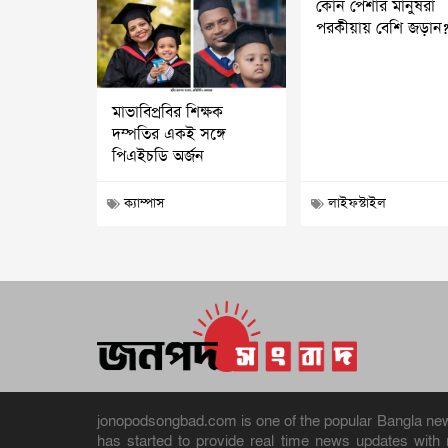
কোন পেশার মানুষরা
পরকীয়ায় বেশি জড়ান
মাভাবিপ্রবির শিক্ষক
দম্পতির একই সঙ্গে
পিএইচডি অর্জন
ক্যাম্পাস
লাইফস্টাইল
jonopodsongbad.com is one of the popular Bangla news 
has started to provide real time news updates wit