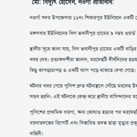
মো: বিদ্যুৎ হোসেন, নওগাঁ প্রতিনিধি:
নওগাঁ সদর উপজেলার ১১নং শিকারপুর ইউনিয়নে একটি সেফট
মঙ্গলবার ইউনিয়নের বিল ভবানীপুর গ্রামের ৯ নম্বর ওয়ার
স্থানীয় সূত্রে জানা যায়, বিল ভবানীপুর গ্রামের একটি বা
খবর দেয়। প্রত্যক্ষদর্শীরা জানান, মরদেহটি দীর্ঘদিনের 
কিছু কাপড়চোপড় ও একটি ব্যাগ পড়ে থাকতে দেখা গেছে।
ঘটনার খবর পেয়ে পুলিশ দ্রুত ঘটনাস্থলে পৌঁছে মরদেহ উদ্
সম্ভব হয়নি। এই ঘটনাকে কেন্দ্র করে স্থানীয় বাসিন্দাদের মধ
পুলিশের প্রাথমিক ধারণা, অন্য কোথাও হত্যার পর মরদেহট
ময়নাতদন্তের রিপোর্ট এবং বিস্তারিত তদন্ত ছাড়া মৃত্যুর প
বাহিনী।