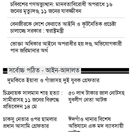
চব্বিশের গণঅভ্যুত্থান: মানবতাবিরোধী অপরাধে ১৬
জনের মৃত্যুদণ্ড, ১১ জনের যাবজ্জীবন
বেনজীরকে দেশে ফেরাতে আইনি ও কূটনৈতিক প্রচেষ্টা
চালাচ্ছে সরকার : স্বরাষ্ট্রমন্ত্রী
ভোক্তা অধিকার আইনে অপরাধীর হয় দণ্ড, অভিযোগকারী
পান জরিমানার অর্থ
সর্বোচ্চ পঠিত - আইন-আদালত
দুমকিতে ইয়াবা ও গাঁজাসহ দুই যুবক গ্রেফতার
চিত্রনায়ক সালমান শাহ হত্যা :
৫০ লাখ টাকার জাল নোটসহ
সামীরাসহ ১১ জনের বিরুদ্ধে
যুবলীগ নেতা আটক
প্রতিবেদন ১৪ মে
চাকসু নেতার ওপর হামলার
ঈদগাঁও থানার বিশেষ
প্রধান আসামি গ্রেফতার
অভিযানে এক মদ ব্যাবসায়ী