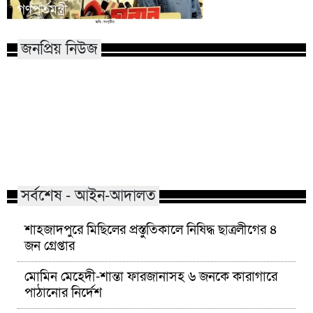
গণপূর্তমন্ত্রী
প্রধানমন্ত্রী
জনপ্রিয় নিউজ
মাভাবিপ্রবির শিক্ষক দম্পতির একই
কোন পেশার মানুষরা
সঙ্গে পিএইচডি অর্জন
জড়ান?
সর্বশেষ - আইন-আদালত
শাহজাদপুরে মিছিলের প্রস্তুতিকালে নিষিদ্ধ ছাত্রলীগের ৪
জন গ্রেপ্তার
মোমিন মেহেদী-শান্তা ফারজানাসহ ৬ জনকে কারাগারে
পাঠানোর নির্দেশ