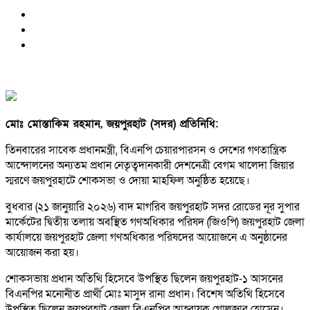
মোঃ মোস্তাকিম রহমান, জয়পুরহাট (সদর) প্রতিনিধি:
তিনবারের সাবেক প্রধানমন্ত্রী, বিএনপি চেয়ারপারসন ও দেশের গণতান্ত্রিক
আন্দোলনের অন্যতম প্রধান নেতৃত্বদানকারী দেশনেত্রী বেগম খালেদা জিয়ার
স্মরণে জয়পুরহাটে শোকসভা ও দোয়া মাহফিল অনুষ্ঠিত হয়েছে।
বুধবার (২১ জানুয়ারি ২০২৬) বাদ মাগরিব জয়পুরহাট সদর রোডের নূর সুপার
মার্কেটের দ্বিতীয় তলায় অবস্থিত গণঅধিকার পরিষদ (জিওপি) জয়পুরহাট জেলা
কার্যালয়ে জয়পুরহাট জেলা গণঅধিকার পরিষদের আয়োজনে এ অনুষ্ঠানের
আয়োজন করা হয়।
শোকসভায় প্রধান অতিথি হিসেবে উপস্থিত ছিলেন জয়পুরহাট-১ আসনের
বিএনপির মনোনীত প্রার্থী মোঃ মাসুদ রানা প্রধান। বিশেষ অতিথি হিসেবে
উপস্থিত ছিলেন জয়পুরহাট জেলা বিএনপির আহ্বায়ক গোলজার হোসেন।