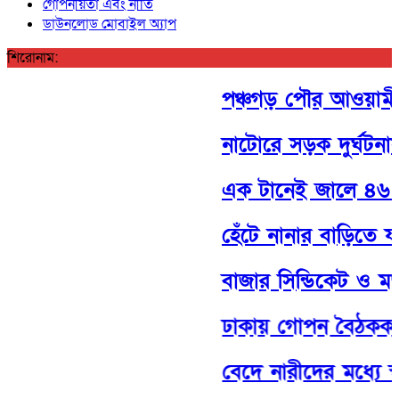
গোপনীয়তা এবং নীতি
ডাউনলোড মোবাইল অ্যাপ
শিরোনাম:
পঞ্চগড় পৌর আওয়ামী লী
নাটোরে সড়ক দুর্ঘটনা
এক টানেই জালে ৪৬ ম
হেঁটে নানার বাড়িতে যা
বাজার সিন্ডিকেট ও মজুত
ঢাকায় গোপন বৈঠককাল
বেদে নারীদের মধ্যে স্ব