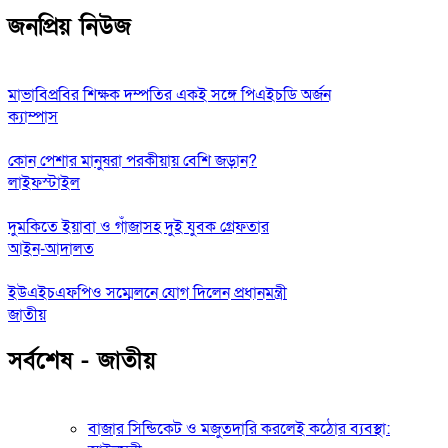
জনপ্রিয় নিউজ
মাভাবিপ্রবির শিক্ষক দম্পতির একই সঙ্গে পিএইচডি অর্জন
ক্যাম্পাস
কোন পেশার মানুষরা পরকীয়ায় বেশি জড়ান?
লাইফস্টাইল
দুমকিতে ইয়াবা ও গাঁজাসহ দুই যুবক গ্রেফতার
আইন-আদালত
ইউএইচএফপিও সম্মেলনে যোগ দিলেন প্রধানমন্ত্রী
জাতীয়
সর্বশেষ - জাতীয়
বাজার সিন্ডিকেট ও মজুতদারি করলেই কঠোর ব্যবস্থা: