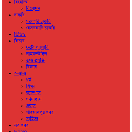
বিনোদন
বিনোদন
চাকরি
সরকারি চাকরি
বেসরকারি চাকরি
ভিডিও
ফিচার
ফটো গ্যালারি
লাইফস্টাইল
তথ্য প্রযুক্তি
বিজ্ঞান
অন্যান্য
ধর্ম
শিক্ষা
ক্যাম্পাস
গণমাধ্যম
প্রবাস
শাহজাদপুর খবর
সাহিত্য
সব খবর
Home