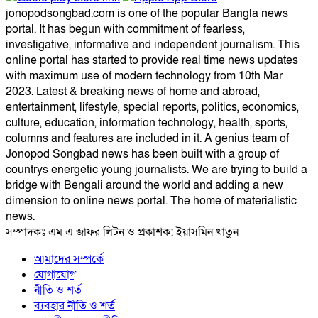
jonopodsongbad.com is one of the popular Bangla news
portal. It has begun with commitment of fearless,
investigative, informative and independent journalism. This
online portal has started to provide real time news updates
with maximum use of modern technology from 10th Mar
2023. Latest & breaking news of home and abroad,
entertainment, lifestyle, special reports, politics, economics,
culture, education, information technology, health, sports,
columns and features are included in it. A genius team of
Jonopod Songbad news has been built with a group of
countrys energetic young journalists. We are trying to build a
bridge with Bengali around the world and adding a new
dimension to online news portal. The home of materialistic
news.
সম্পাদকঃ এম এ জাফর লিটন ও প্রকাশক: ইয়াসমিন খাতুন
আমাদের সম্পর্কে
যোগাযোগ
নীতি ও শর্ত
ব্যবহার নীতি ও শর্ত