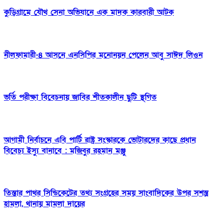
কুড়িগ্রামে যৌথ সেনা অভিযানে এক মাদক কারবারী আটক
নীলফামারী-৪ আসনে এনসিপির মনোনয়ন পেলেন আবু সাঈদ লিওন
ভর্তি পরীক্ষা বিবেচনায় জাবির শীতকালীন ছুটি স্থগিত
আগামী নির্বাচনে এবি পার্টি রাষ্ট্র সংস্কারকে ভোটারদের কাছে প্রধান
বিবেচ্য ইস্যু বানাবে : মজিবুর রহমান মঞ্জু
তিস্তার পাথর সিন্ডিকেটের তথ্য সংগ্রহের সময় সাংবাদিকের উপর সশস্ত্র
হামলা, থানায় মামলা দায়ের