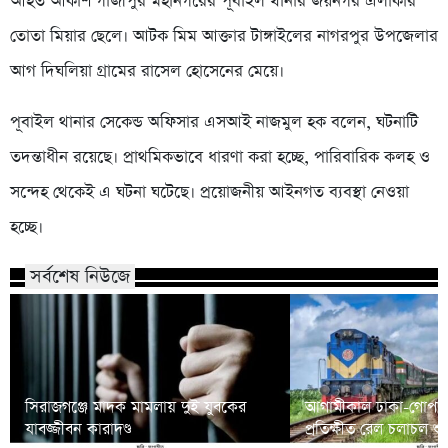
আহত আকাশ গাজীপুর মহানগরের পূবাইল থানার জয়নগর এলাকার
তোতা মিয়ার ছেলে। আটক মিম আক্তার টাঙ্গাইলের নাগরপুর উপজেলার
আগ দিঘলিয়া গ্রামের রাসেল হোসেনের মেয়ে।
পূবাইল থানার সেকেন্ড অফিসার এসআই নাজমুল হক বলেন, ঘটনাটি
তদন্তাধীন রয়েছে। প্রাথমিকভাবে ধারণা করা হচ্ছে, পারিবারিক কলহ ও
সন্দেহ থেকেই এ ঘটনা ঘটেছে। প্রয়োজনীয় আইনগত ব্যবস্থা নেওয়া
হচ্ছে।
সর্বশেষ নিউজে
সিরাজগঞ্জে মাদক মামলায় দুই যুবকের
আগামীকাল ঢাকা-গোপালগ
যাবজ্জীবন কারাদণ্ড
প্রতিক্ষীত রেল চলাচল শু