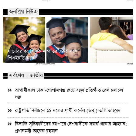
জনপ্রিয় নিউজ
মাভাবিপ্রবির শিক্ষক দম্পতির একই সঙ্গে
কোন পেশার মানুষরা পর
পিএইচডি অর্জন
জড়ান?
সর্বশেষ - জাতীয়
আগামীকাল ঢাকা-গোপালগঞ্জ রুটে বহুল প্রতিক্ষীত রেল চলাচল
শুরু
রাষ্ট্রপতি নির্বাচনে ১১ দলের প্রার্থী কর্নেল (অব.) অলি আহমদ
বিভ্রান্তি সৃষ্টিকারীদের ব্যাপারে দেশবাসীকে সতর্ক থাকার আহ্বান:
প্রধানমন্ত্রী তারেক রহমান