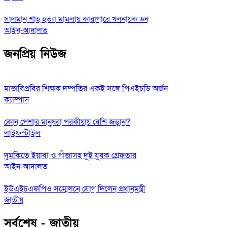
সালমান শাহ হত্যা মামলায় কারাগারে খলনায়ক ডন
আইন-আদালত
জনপ্রিয় নিউজ
মাভাবিপ্রবির শিক্ষক দম্পতির একই সঙ্গে পিএইচডি অর্জন
ক্যাম্পাস
কোন পেশার মানুষরা পরকীয়ায় বেশি জড়ান?
লাইফস্টাইল
দুমকিতে ইয়াবা ও গাঁজাসহ দুই যুবক গ্রেফতার
আইন-আদালত
ইউএইচএফপিও সম্মেলনে যোগ দিলেন প্রধানমন্ত্রী
জাতীয়
সর্বশেষ - জাতীয়