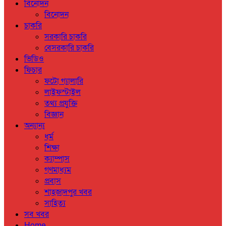
বিনোদন
বিনোদন
চাকরি
সরকারি চাকরি
বেসরকারি চাকরি
ভিডিও
ফিচার
ফটো গ্যালারি
লাইফস্টাইল
তথ্য প্রযুক্তি
বিজ্ঞান
অন্যান্য
ধর্ম
শিক্ষা
ক্যাম্পাস
গণমাধ্যম
প্রবাস
শাহজাদপুর খবর
সাহিত্য
সব খবর
Home