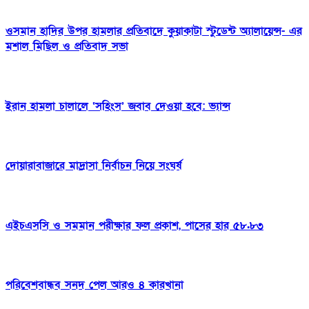
ওসমান হাদির উপর হামলার প্রতিবাদে কুয়াকাটা স্টুডেন্ট অ্যালায়েন্স- এর
মশাল মিছিল ও প্রতিবাদ সভা
ইরান হামলা চালালে ‘সহিংস’ জবাব দেওয়া হবে: ভ্যান্স
দোয়ারাবাজারে মাদ্রাসা নির্বাচন নিয়ে সংঘর্ষ
এইচএসসি ও সমমান পরীক্ষার ফল প্রকাশ, পাসের হার ৫৮.৮৩
পরিবেশবান্ধব সনদ পেল আরও ৪ কারখানা