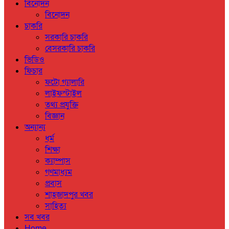
বিনোদন
বিনোদন
চাকরি
সরকারি চাকরি
বেসরকারি চাকরি
ভিডিও
ফিচার
ফটো গ্যালারি
লাইফস্টাইল
তথ্য প্রযুক্তি
বিজ্ঞান
অন্যান্য
ধর্ম
শিক্ষা
ক্যাম্পাস
গণমাধ্যম
প্রবাস
শাহজাদপুর খবর
সাহিত্য
সব খবর
Home