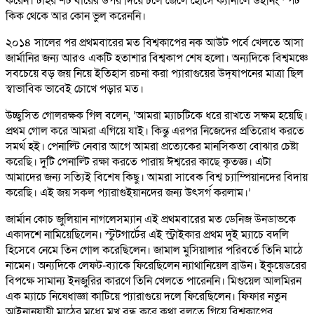
করেন। টাহর শট বারের উপর দিয়ে চলে জেলে হোসে ক্যানালে উইনিং স্পট
কিক থেকে আর কোন ভুল করেননি।
২০১৪ সালের পর প্রথমবারের মত বিশ্বকাপের নক আউট পর্বে খেলতে আসা
জার্মানির জন্য আরও একটি হতাশার বিশ্বকাপ শেষ হলো। অন্যদিকে বিশ্বমঞ্চে
সবচেয়ে বড় জয় নিয়ে ইতিহাস রচনা করা প্যারাগুয়ের উদ্‌যাপনের মাত্রা ছিল
স্বাভাবিক ভাবেই চোখে পড়ার মত।
উচ্ছ্বসিত গোলরক্ষক গিল বলেন, ‘আমরা ম্যাচটিকে ধরে রাখতে সক্ষম হয়েছি।
প্রথম গোল করে আমরা এগিয়ে যাই। কিন্তু এরপর নিজেদের প্রতিরোধ করতে
সমর্থ হই। পেনাল্টি নেবার আগে আমরা প্রত্যেকের মানসিকতা বোঝার চেষ্টা
করেছি। দুটি পেনাল্টি রক্ষা করতে পারায় ঈশ্বরের কাছে কৃতজ্ঞ। এটা
আমাদের জন্য সত্যিই বিশেষ কিছু। আমরা সাবেক বিশ্ব চ্যাম্পিয়ানদের বিদায়
করেছি। এই জয় সকল প্যারাগুইয়ানদের জন্য উৎসর্গ করলাম।’
জার্মান কোচ জুলিয়ান নাগলেসম্যান এই প্রথমবারের মত ডেনিজ উনডাভকে
একাদশে নামিয়েছিলেন। স্টুটগার্টের এই স্ট্রাইকার প্রথম দুই ম্যাচে বদলি
হিসেবে নেমে তিন গোল করেছিলেন। জামাল মুসিয়ালার পরিবর্তে তিনি মাঠে
নামেন। অন্যদিকে লেফট-ব্যাকে ফিরেছিলেন ন্যাথানিয়েল ব্রাউন। ইকুয়েডরের
বিপক্ষে সামান্য ইনজুরির কারণে তিনি খেলতে পারেননি। মিগুয়েল আলমিরন
এক ম্যাচে নিষেধাজ্ঞা কাটিয়ে প্যারাগুয়ে দলে ফিরেছিলেন। ফিফার নতুন
আইনানুযায়ী মাঠের মধ্যে মুখ বন্ধ করে কথা বলতে গিয়ে বিশ্বকাপের