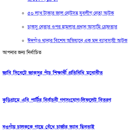
৫০ লাখ টাকার জাল নোটসহ যুবলীগ নেতা আটক
চাকসু নেতার ওপর হামলার প্রধান আসামি গ্রেফতার
ঈদগাঁও থানার বিশেষ অভিযানে এক মদ ব্যাবসায়ী আটক
আপনার জন্য নির্বাচিত
জাবি সিনেটে জাকসুর পাঁচ শিক্ষার্থী প্রতিনিধি মনোনীত
কুড়িগ্রামে এবি পার্টির নির্বাচনী গণসংযোগ-লিফলেট বিতরণ
নওগাঁয় চালককে গাছে বেঁধে চার্জার ভ্যান ছিনতাই