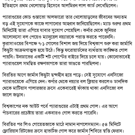
ইতিহাসে প্রথম খেলোয়াড় হিসেবে আলমিরন লাল কার্ড দেখেছিলেন।
প্যারাগুয়ের কোচ গুস্তাভো আলফারো তার খেলোয়াড়দের জীবনের অন্যতম
বড় এই সুযোগকে কাজে লাগানোর আহ্বান জানিয়েছিলেন। ম্যাচ শুরুর প্রথম
মিনিটেই তারা এগিয়ে যাবার সুযোগ পেয়েছিল। কর্নার থেকে জুনিয়র
আলোনসো বল পেয়েও ম্যানুয়েল নয়্যারকে পরাস্ত করতে পারেননি।
কুরাসাওয়ের বিপক্ষে ৭-১ গোলের বিশাল জয় দিয়ে বিশ্বকাপ শুরু করা জার্মানি
কিছুটা আক্রমণাত্মক হয়ে উঠে। কিন্তু ফরোয়ার্ডদের ব্যর্থতায় কাঙ্ক্ষিত গোল
পায়নি। উনডাভের একটি শট পোস্টের বাইরে দিয়ে চলে যায়। কোনোভাবেই
প্যারাগুয়েল সমন্বিত রক্ষণভাগকে তারা ভাঙতে পারছিলনা।
বিরতির আগে জার্মান কিছুটা ছন্দহীন হয়ে পড়ে। সেই সুযোগে এনসিজো
প্যারাগুয়েকে এগিয়ে দেন। কর্ণার থেকে নয়্যার বল ক্লিয়ার করলেও ডানদিক
থেকে মাটিয়াস গালারজার ক্রসে একেবারেই ফাঁকায় থাকা এনসিজো বল
জালে জড়ান।
বিশ্বকাপের নক আউট পর্বে প্যারাগুয়ের এটাই প্রথম গোল। এর আগে
পাঁচবারের প্রচেষ্টায় তারা একবারও গোল করতে পারেনি।
বিরতির পর লিও গোয়েতজাকে মাঠে নামান নাগলেসম্যান। ৫৪ মিনিটে
ফ্লোরিয়ান রিটজের ক্রসে হাভার্টজ গোল করে জার্মান শিবিরে স্বস্তি ফেরান।