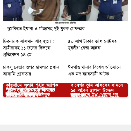
দুমকিতে ইয়াবা ও গাঁজাসহ দুই যুবক গ্রেফতার
চিত্রনায়ক সালমান শাহ হত্যা :
৫০ লাখ টাকার জাল নোটসহ
সামীরাসহ ১১ জনের বিরুদ্ধে
যুবলীগ নেতা আটক
প্রতিবেদন ১৪ মে
চাকসু নেতার ওপর হামলার প্রধান
ঈদগাঁও থানার বিশেষ অভিযানে
আসামি গ্রেফতার
এক মদ ব্যাবসায়ী আটক
কুড়িগ্রামে জুলাই শহীদ আশিক
বানেশ্বর ভূমি অফিসের সামনে
আপনার জন্য নির্বাচিত
পুলিশ সপ্তাহ-২০২৬ উদ্বোধন
”স্ট্রীট মেমোরি স্ট্যাম্প” এর
১৫ অবৈধ স্থাপনা উচ্ছেদ
চবিতে নবনিয়োগপ্রাপ্ত
করলেন প্রধানমন্ত্রী তারেক
বাসর রাতে মুখ ধোয়ার পর
ভিত্তিপ্রস্তর উদ্বোধন
অভিযান
ইরান ইস্যুতে ট্রাম্পের ক্ষোভ
শিক্ষকদের পাঁচদিনব্যাপী
মাভাবিপ্রবিতে শুরু হয়েছে
রহমান
‘বদলে গেল’ কনে, অতঃপর…
বরিশালে উৎসবমুখর পরিবেশে
প্রশমনে প্রতিরক্ষা ব্যয় বৃদ্ধির
পরিবেশবান্ধব সনদ পেল
গাইবান্ধার সুন্দরগঞ্জে যুবকের
প্রশিক্ষণের সমাপ্তি
৭দিন ব্যাপী ভাসানী মেলা
পালিত হয়েছে রথযাত্রা
অগ্রগতি তুলে ধরবে ন্যাটো
আরও ৪ কারখানা
ঝুলন্ত লাশ উদ্ধার
উদযাপন
মিত্ররা