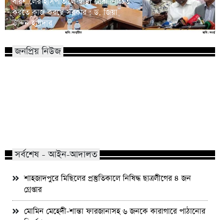
বরিশালের হাসপাতালে স্বাস্থ্য সেবা নিশ্চিত
করতে কাজ করছে সরকার : ড. জিয়া
উদ্দিন হায়দার
জনপ্রিয় নিউজ
মাভাবিপ্রবির শিক্ষক দম্পতির একই সঙ্গে
কোন পেশার মানুষরা পর
পিএইচডি অর্জন
জড়ান?
সর্বশেষ - আইন-আদালত
শাহজাদপুরে মিছিলের প্রস্তুতিকালে নিষিদ্ধ ছাত্রলীগের ৪ জন
গ্রেপ্তার
মোমিন মেহেদী-শান্তা ফারজানাসহ ৬ জনকে কারাগারে পাঠানোর