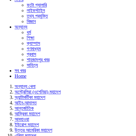
ফটো গ্যালারি
লাইফস্টাইল
তথ্য প্রযুক্তি
বিজ্ঞান
অন্যান্য
ধর্ম
শিক্ষা
ক্যাম্পাস
গণমাধ্যম
প্রবাস
শাহজাদপুর খবর
সাহিত্য
সব খবর
Home
অন্যান্য খেলা
অস্ট্রেলিয়া (ওশেনিয়া) মহাদেশ
অ্যান্টার্কটিকা মহাদেশ
আইন-আদালত
আন্তর্জাতিক
আফ্রিকা মহাদেশ
আবহাওয়া
ইউরোপ মহাদেশ
উত্তর আমেরিকা মহাদেশ
এশিয়া মহাদেশ