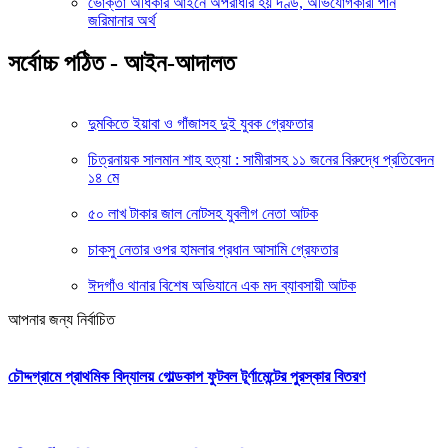
ভোক্তা অধিকার আইনে অপরাধীর হয় দণ্ড, অভিযোগকারী পান
জরিমানার অর্থ
সর্বোচ্চ পঠিত - আইন-আদালত
দুমকিতে ইয়াবা ও গাঁজাসহ দুই যুবক গ্রেফতার
চিত্রনায়ক সালমান শাহ হত্যা : সামীরাসহ ১১ জনের বিরুদ্ধে প্রতিবেদন
১৪ মে
৫০ লাখ টাকার জাল নোটসহ যুবলীগ নেতা আটক
চাকসু নেতার ওপর হামলার প্রধান আসামি গ্রেফতার
ঈদগাঁও থানার বিশেষ অভিযানে এক মদ ব্যাবসায়ী আটক
আপনার জন্য নির্বাচিত
চৌদ্দগ্রামে প্রাথমিক বিদ্যালয় গোল্ডকাপ ফুটবল টূর্ণামেন্টের পুরস্কার বিতরণ