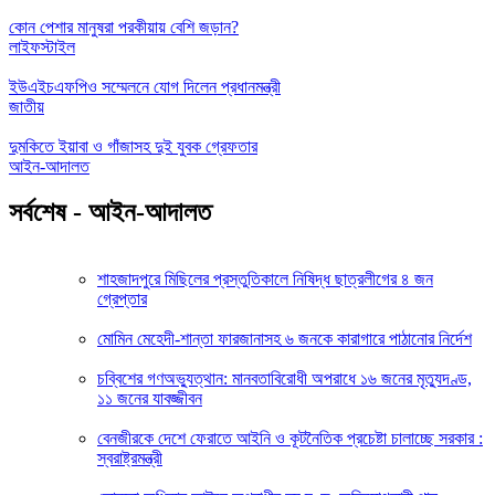
কোন পেশার মানুষরা পরকীয়ায় বেশি জড়ান?
লাইফস্টাইল
ইউএইচএফপিও সম্মেলনে যোগ দিলেন প্রধানমন্ত্রী
জাতীয়
দুমকিতে ইয়াবা ও গাঁজাসহ দুই যুবক গ্রেফতার
আইন-আদালত
সর্বশেষ - আইন-আদালত
শাহজাদপুরে মিছিলের প্রস্তুতিকালে নিষিদ্ধ ছাত্রলীগের ৪ জন
গ্রেপ্তার
মোমিন মেহেদী-শান্তা ফারজানাসহ ৬ জনকে কারাগারে পাঠানোর নির্দেশ
চব্বিশের গণঅভ্যুত্থান: মানবতাবিরোধী অপরাধে ১৬ জনের মৃত্যুদণ্ড,
১১ জনের যাবজ্জীবন
বেনজীরকে দেশে ফেরাতে আইনি ও কূটনৈতিক প্রচেষ্টা চালাচ্ছে সরকার :
স্বরাষ্ট্রমন্ত্রী