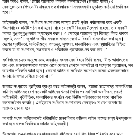
তিনি আরও বলেন, ‘রায়ের আলোকে পাবলিক কনসালটেশন (জনমত যাচাই) ও
রেফারেন্ডামের (গণভোট) মাধ্যমে তত্ত্বাবধায়ক শাসনব্যবস্থার চূড়ান্ত কাঠামো তৈরি করা
হবে।’
আইনমন্ত্রী বলেন, ‘সংবিধান সংশোধনের লক্ষ্যে রায়টি পূর্ণাঙ্গ পর্যালোচনা করে একটি
উচ্চপর্যায়ের কমিটি গঠন করা হবে। রায়ে যে ৫৪টি বিষয়ের উল্লেখ রয়েছে, তার সবকটি
আমরা পুঙ্খানুপুঙ্খভাবে অ্যাড্রেস করব। এ ক্ষেত্রে আমাদের মূল বিবেচ্য বিষয় থাকবে
‘জুলাই সনদ’। জুলাই জাতীয় সনদকে সামনে রেখে এ বিষয়টি বাস্তবায়ন করা হবে।
দেশের স্বাধীনতা, সার্বভৌমত্ব, গণতন্ত্র, সুশাসন, মানবাধিকার এবং ন্যায়বিচার নিশ্চিত
করতে যা যা সংশোধন, সংযোজন ও পরিমার্জন প্রয়োজন-সব করা হবে।’
সংবিধানের ১২৩ অনুচ্ছেদসহ অন্যান্য সংস্কারের বিষয়ে তিনি বলেন, ‘উচ্চ আদালতের
রায় এবং জনআকাঙ্ক্ষাকে সামনে রেখে যেখানে যেখানে অস্পষ্টতা বা সংস্কার প্রয়োজন, সব
জায়গায় পরিবর্তন আনা হবে। কোনো আইন বা সংবিধান সংশোধন আমরা একতরফাভাবে
জনগণের ওপর চাপিয়ে দেবো না।’
জনমত সংগ্রহের প্রক্রিয়া ব্যাখ্যা করে আইনমন্ত্রী বলেন, ‘আমরা ইতোমধ্যে মানবাধিকার
কমিশন আইনসহ বেশ কয়েকটি আইনের খসড়া তৈরির পর সংশ্লিষ্ট অংশীজন, জ্যেষ্ঠ
আইনজীবী, কূটনীতিক, মানবাধিকার সংগঠন এবং ভিক্টিম পরিবারগুলোর সাথে পাবলিক
কনসালটেশন করেছি। একইভাবে সংবিধান সংশোধনের ক্ষেত্রেও সাধারণ জনগণের
মতামত নেওয়া হবে।
আগামী সংসদ অধিবেশনেই পরিমার্জিত মানবাধিকার কমিশন আইন পাসের জন্য উপস্থাপন
করা হবে বলেও ব্রিফিংয়ে জানান আইনমন্ত্রী।
উল্লেখ্য, তত্ত্বাবধায়ক সরকারব্যবস্থা বাতিলসহ বেশ কিছু বিষয় পরিবর্তন করে আনা