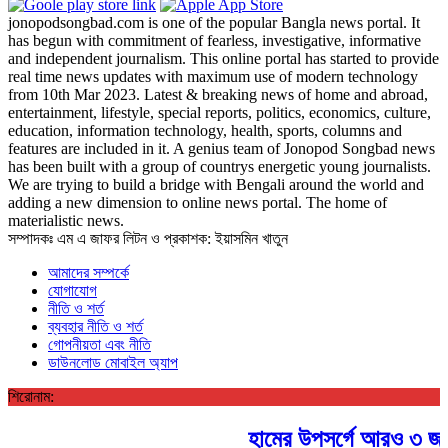
jonopodsongbad.com is one of the popular Bangla news portal. It
has begun with commitment of fearless, investigative, informative
and independent journalism. This online portal has started to provide
real time news updates with maximum use of modern technology
from 10th Mar 2023. Latest & breaking news of home and abroad,
entertainment, lifestyle, special reports, politics, economics, culture,
education, information technology, health, sports, columns and
features are included in it. A genius team of Jonopod Songbad news
has been built with a group of countrys energetic young journalists.
We are trying to build a bridge with Bengali around the world and
adding a new dimension to online news portal. The home of
materialistic news.
সম্পাদকঃ এম এ জাফর লিটন ও প্রকাশক: ইয়াসমিন খাতুন
আমাদের সম্পর্কে
যোগাযোগ
নীতি ও শর্ত
ব্যবহার নীতি ও শর্ত
গোপনীয়তা এবং নীতি
ডাউনলোড মোবাইল অ্যাপ
শিরোনাম:
হামের উপসর্গে আরও ৩ জন শিশ