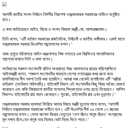
আগামী জাতীয় সংসদ নির্বাচন নির্দলীয় নিরপেক্ষ তত্ত্বাবধায়ক সরকারের অধীনে অনুষ্ঠিত
হবে।
এ কথা জানিয়েছেন আইন, বিচার ও সংসদ বিষয়ক মন্ত্রী মো. আসাদুজ্জামান।
তিনি বলেন, ‘এটি বর্তমান সরকারের রাজনৈতিক, নির্বাচনী ও জাতীয় অঙ্গীকার। একই সাথে
তত্ত্বাবধায়ক সরকার বিএনপির আন্দোলনের ফসল।’
আজ দুপুরে সচিবালয়ে আইন মন্ত্রণালয়ে নিজ দপ্তরে এক ব্রিফিংয়ে সাংবাদিকদের
প্রশ্নের জবাবে তিনি এ কথা বলেন।
সংবিধানের পঞ্চদশ সংশোধনী বাতিল সংক্রান্ত উচ্চ আদালতের রায়ের পরিপ্রেক্ষিতে
আইনমন্ত্রী বলেন, ‘পঞ্চদশ সংশোধনীর মাধ্যমে দেশের গণতন্ত্রের কবর রচনা করে
ফ্যাসিবাদের নীল নকশা তৈরি করা হয়েছিল। আমরা শুরু থেকেই বলেছিলাম এটি ‘আল্ট্রা
ভাইরাস’ (সংবিধান পরিপন্থী)। হাইকোর্ট বিভাগ এই সংশোধনীর কিছু বিষয় অবৈধ ঘোষণা
করেছেন এবং বাকি বিষয়গুলো জাতীয় সংসদের সিদ্ধান্তের ওপর ছেড়ে দিয়েছেন। আপিল
বিভাগও হাইকোর্টের রায় বহাল রেখেছেন। সুতরাং, হাইকোর্টের রায় এখন চূড়ান্ত।’
তত্ত্বাবধায়ক সরকার ব্যবস্থা ফিরিয়ে আনার বিষয়ে মন্ত্রী দৃঢ়তার সাথে বলেন, ‘আগামী
নির্বাচন তত্ত্বাবধায়ক সরকারের অধীনে হবে। এটি বিএনপির দীর্ঘ ১৬ থেকে ১৭ বছরের
আন্দোলনের ফসল। বেগম খালেদা জিয়ার নেতৃত্বে ‘দেশ বাঁচাও মানুষ বাঁচাও’ সংগ্রামের
মূল লক্ষ্য ছিল-যেন মানুষ তার নিজের ভোট নিজে দিতে পারে।’