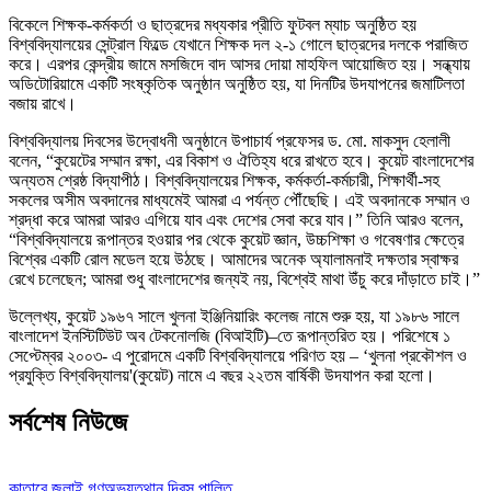
বিকেলে শিক্ষক-কর্মকর্তা ও ছাত্রদের মধ্যকার প্রীতি ফুটবল ম্যাচ অনুষ্ঠিত হয়
বিশ্ববিদ্যালয়ের সেন্ট্রাল ফিল্ডে যেখানে শিক্ষক দল ২-১ গোলে ছাত্রদের দলকে পরাজিত
করে। এরপর কেন্দ্রীয় জামে মসজিদে বাদ আসর দোয়া মাহফিল আয়োজিত হয়। সন্ধ্যায়
অডিটোরিয়ামে একটি সংষ্কৃতিক অনুষ্ঠান অনুষ্ঠিত হয়, যা দিনটির উদযাপনের জমাটিলতা
বজায় রাখে।
বিশ্ববিদ্যালয় দিবসের উদ্বোধনী অনুষ্ঠানে উপাচার্য প্রফেসর ড. মো. মাকসুদ হেলালী
বলেন, “কুয়েটের সম্মান রক্ষা, এর বিকাশ ও ঐতিহ্য ধরে রাখতে হবে। কুয়েট বাংলাদেশের
অন্যতম শ্রেষ্ঠ বিদ্যাপীঠ। বিশ্ববিদ্যালয়ের শিক্ষক, কর্মকর্তা-কর্মচারী, শিক্ষার্থী‑সহ
সকলের অসীম অবদানের মাধ্যমেই আমরা এ পর্যন্ত পৌঁছেছি। এই অবদানকে সম্মান ও
শ্রদ্ধা করে আমরা আরও এগিয়ে যাব এবং দেশের সেবা করে যাব।” তিনি আরও বলেন,
“বিশ্ববিদ্যালয়ে রূপান্তর হওয়ার পর থেকে কুয়েট জ্ঞান, উচ্চশিক্ষা ও গবেষণার ক্ষেত্রে
বিশ্বের একটি রোল মডেল হয়ে উঠছে। আমাদের অনেক অ্যালামনাই দক্ষতার স্বাক্ষর
রেখে চলেছেন; আমরা শুধু বাংলাদেশের জন্যই নয়, বিশ্বেই মাথা উঁচু করে দাঁড়াতে চাই।”
উল্লেখ্য, কুয়েট ১৯৬৭ সালে খুলনা ইঞ্জিনিয়ারিং কলেজ নামে শুরু হয়, যা ১৯৮৬ সালে
বাংলাদেশ ইনস্টিটিউট অব টেকনোলজি (বিআইটি)–তে রূপান্তরিত হয়। পরিশেষে ১
সেপ্টেম্বর ২০০৩- এ পুরোদমে একটি বিশ্ববিদ্যালয়ে পরিণত হয় – ‘খুলনা প্রকৌশল ও
প্রযুক্তি বিশ্ববিদ্যালয়'(কুয়েট) নামে এ বছর ২২তম বার্ষিকী উদযাপন করা হলো।
সর্বশেষ নিউজে
কাতারে জুলাই গণঅভ্যুত্থান দিবস পালিত