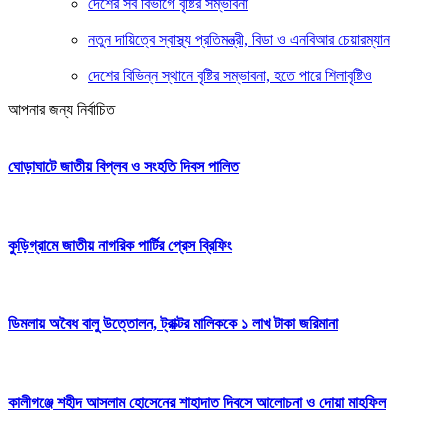
দেশের সব বিভাগে বৃষ্টির সম্ভাবনা
নতুন দায়িত্বে স্বাস্থ্য প্রতিমন্ত্রী, বিডা ও এনবিআর চেয়ারম্যান
দেশের বিভিন্ন স্থানে বৃষ্টির সম্ভাবনা, হতে পারে শিলাবৃষ্টিও
আপনার জন্য নির্বাচিত
ঘোড়াঘাটে জাতীয় বিপ্লব ও সংহতি দিবস পালিত
কুড়িগ্রামে জাতীয় নাগরিক পার্টির প্রেস ব্রিফিং
ডিমলায় অবৈধ বালু উত্তোলন, ট্রাক্টর মালিককে ১ লাখ টাকা জরিমানা
কালীগঞ্জে শহীদ আসলাম হোসেনের শাহাদাত দিবসে আলোচনা ও দোয়া মাহফিল