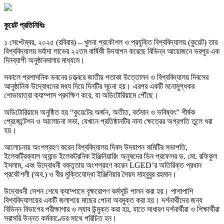
কুয়েট প্রতিনিধিঃ
১ সেপ্টেম্বর, ২০২৫ (রবিবার) – খুলনা প্রকৌশল ও প্রযুক্তি বিশ্ববিদ্যালয় (কুয়েট) তার
বিশ্ববিদ্যালয় মর্যাদা লাভের ২২তম বার্ষিকী উদযাপন করেছে বিভিন্ন আয়োজনে ভরপুর এক
দিনব্যাপী অনুষ্ঠানমালার মাধ্যমে।
সকালে প্রশাসনিক ভবনের চত্ত্বরে জাতীয় পতাকা উত্তোলন ও বিশ্ববিদ্যালয় দিবসের
আনুষ্ঠানিক উদ্বোধনের মধ্য দিয়ে দিনটির সূচনা হয়। এরপর একটি মনোমুগ্ধকর
শোভাযাত্রা ক্যাম্পাস প্রদক্ষিণ করে, যা অডিটোরিয়ামে পৌঁছে।
অডিটোরিয়ামে অনুষ্ঠিত হয় “কুয়েটের অর্জন, অতীত, বর্তমান ও ভবিষ্যৎ” শীর্ষক
প্রেজেন্টেশন ও আলোচনা সভা, যেখানে প্রতিষ্ঠানটির নানা ক্ষেত্রের অগ্রগতি তুলে ধরা
হয়।
আলোচনায় অংশগ্রহণ করেন বিশ্ববিদ্যালয় দিবস উদযাপন কমিটির সভাপতি,
ইলেকট্রিক্যাল অ্যান্ড ইলেকট্রনিক ইঞ্জিনিয়ারিং অনুষদের ডিন প্রফেসর ড. মো. রফিকুল
ইসলাম, এবং উদ্বোধনী বক্তৃতায় অংশগ্রহণ করেন LGED’র অতিরিক্ত প্রধান
প্রকৌশলী (অব.) ও বীর মুক্তিযোদ্ধা ইঞ্জিনিয়ার সৈয়দ মাহবুবুর রহমান।
উদ্বোধনী সেশন শেষে ক্যাম্পাসে বৃক্ষরোপণ কর্মসূচি পালন করা হয়। পাশাপাশি
বিশ্ববিদ্যালয়ের একটি জলাশয়ে মাছের পোনা অবমুক্ত করা হয়। দর্শনার্থীদের জন্য
বিভিন্ন বিভাগের পরীক্ষাগার ও ল্যাব উন্মুক্ত করা হয়, যাতে সাধারণ দর্শনার্থীরা ও শিক্ষার্থীরা
সরাসরি উন্নত কর্মকাণ্ডের সাথে পরিচিত হন।