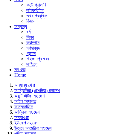
ফটো গ্যালারি
লাইফস্টাইল
তথ্য প্রযুক্তি
বিজ্ঞান
অন্যান্য
ধর্ম
শিক্ষা
ক্যাম্পাস
গণমাধ্যম
প্রবাস
শাহজাদপুর খবর
সাহিত্য
সব খবর
Home
অন্যান্য খেলা
অস্ট্রেলিয়া (ওশেনিয়া) মহাদেশ
অ্যান্টার্কটিকা মহাদেশ
আইন-আদালত
আন্তর্জাতিক
আফ্রিকা মহাদেশ
আবহাওয়া
ইউরোপ মহাদেশ
উত্তর আমেরিকা মহাদেশ
এশিয়া মহাদেশ