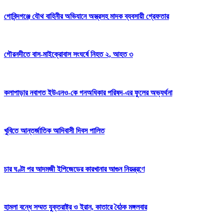
গোবিন্দগঞ্জে যৌথ বাহিনীর অভিযানে অস্ত্রসহ মাদক ব্যবসায়ী গ্রেফতার
গৌরনদীতে বাস-মাইক্রোবাস সংঘর্ষে নিহত ২, আহত ৩
কলাপাড়ার নবাগত ইউএনও-কে গনঅধিকার পরিষদ-এর ফুলের অভ্যর্থনা
খুবিতে আন্তর্জাতিক আদিবাসী দিবস পালিত
চার ঘণ্টা পর আদমজী ইপিজেডের কারখানার আগুন নিয়ন্ত্রণে
হামলা বন্ধে সম্মত যুক্তরাষ্ট্র ও ইরান, কাতারে বৈঠক মঙ্গলবার