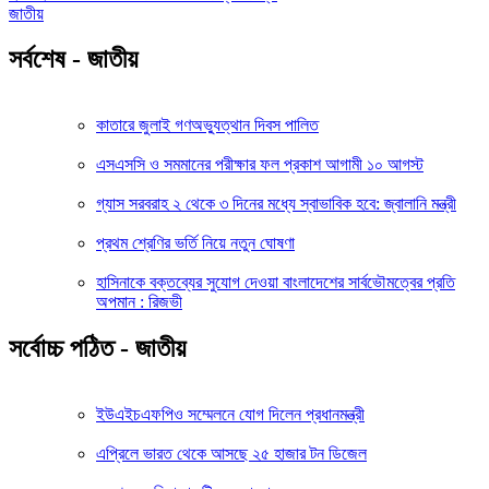
জাতীয়
সর্বশেষ - জাতীয়
কাতারে জুলাই গণঅভ্যুত্থান দিবস পালিত
এসএসসি ও সমমানের পরীক্ষার ফল প্রকাশ আগামী ১০ আগস্ট
গ্যাস সরবরাহ ২ থেকে ৩ দিনের মধ্যে স্বাভাবিক হবে: জ্বালানি মন্ত্রী
প্রথম শ্রেণির ভর্তি নিয়ে নতুন ঘোষণা
হাসিনাকে বক্তব্যের সুযোগ দেওয়া বাংলাদেশের সার্বভৌমত্বের প্রতি
অপমান : রিজভী
সর্বোচ্চ পঠিত - জাতীয়
ইউএইচএফপিও সম্মেলনে যোগ দিলেন প্রধানমন্ত্রী
এপ্রিলে ভারত থেকে আসছে ২৫ হাজার টন ডিজেল