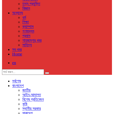
তথ্য প্রযুক্তি
বিজ্ঞান
অন্যান্য
ধর্ম
শিক্ষা
ক্যাম্পাস
গণমাধ্যম
প্রবাস
শাহজাদপুর খবর
সাহিত্য
সব খবর
Home
en
সর্বশেষ
বাংলাদেশ
জাতীয়
আইন-আদালত
বিশেষ প্রতিবেদন
কৃষি
স্থানীয় সরকার
সারাদেশ